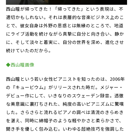
西山瞳が帰ってきた！「帰ってきた」という表現は、不
適切かもしれない。それは表層的な音楽ビジネス上のこ
とで、彼女自身は外野の思惑とは無縁のところで、地道
にライブ活動を続けながら真摯に自分と向き合い、静か
に、そして淡々と着実に、自分の世界を深め、進化させ
続けていたのだから。
◆西山瞳画像
西山瞳という若い女性ピアニストを知ったのは、2006年
の『キュービウム』がリリースされた時だ。メジャー・
デビュー作にして、いきなりのスウェーデン録音。透徹
な美意識に裏打ちされた、純度の高いピアニズムに驚嘆
した。さらさらと流れるピアノの調べは清流のきらめき
を湛え、同時に綿帽子のような軽やかさと柔らかさで、
聞き手を優しく包み込む。いわゆる超絶技巧を強調した