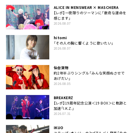
ALICE IN MENSWEAR × MASCHERA
【レポ】一夜限りのツーマンに「数奇な運命を
感じます」
2026.08.07
hitomi
「その人の胸に響くように歌いたい」
2026.08.07
仙台貨物
約2年半ぶりシングル「みんな笑顔ぬさせで
あげだい」
2026.08.05
BREAKERZ
【レポ】19周年記念公演＜19 BOX＞に軌跡と
加速「I.K.Z.」
2026.07.31
IKUO
スラップ・オンリーの3rdアルバム発売「今の