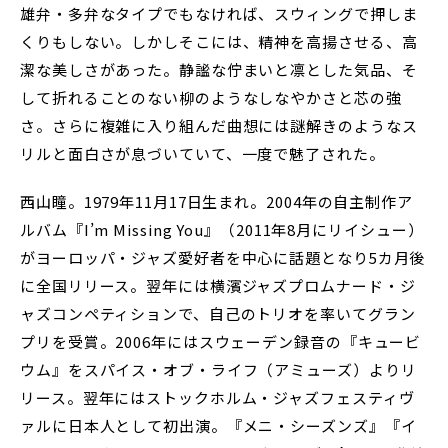
雄弁・多弁なタイプでもなければ、スウィングで押しま
くりもしない。しかしそこには、精神を高揚させる、高
潔な美しさがあった。静謐な佇まいと凛とした気品、そ
して折れることのない柳のようなしなやかさと芯の強
さ。さらに複雑に入り組んだ曲想には謎解きのようなス
リルと面白さが息づいていて、一度で魅了された。
西山瞳。1979年11月17日生まれ。2004年の自主制作ア
ルバム『I’m Missing You』（2011年8月にリイシュー）
がヨーロッパ・ジャズ愛好者を中心に話題となり5カ月後
に全国リリース。翌年には横濱ジャズプロムナード・ジ
ャズコンペティションで、自己のトリオを率いてグラン
プリを受賞。2006年にはスウェーデン録音の『キュービ
ウム』をスパイス・オブ・ライフ（アミューズ）よりリ
リース。翌年にはストックホルム・ジャズフェスティヴ
ァルに日本人として初出演。『メニ・シーズンズ』『イ