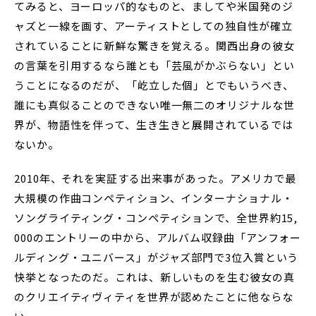
てみると、ヨーロッパ的なものと、ましてや米国発のジ
ャズと一線を画す、アーティストとしての独自性が確立
されていることに新鮮な驚きを覚える。関西出身の彼女
の言葉を引用するなら誰とも「芸風がかぶらない」とい
うことになるのだが、「屹立した個」とでもいうべき、
誰にも真似ることのできない唯一無二のオリジナルな世
界が、物語性を伴って、生き生きと展開されているでは
ないか。
2010年、それを実証する出来事があった。アメリカで最
大規模の作曲コンペティション、インターナショナル・
ソングライティング・コンペティションで、全世界約15,
000のエントリーの中から、アルバム収録曲「アンフォー
ルディング・ユニバース」がジャズ部門で3位入賞という
快挙となったのだ。これは、新しいものを生む彼女の真
のクリエイティヴィティを世界が認めたことに他ならな