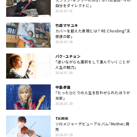
自分をダイレクトに」
2026.07.31
竹森マサユキ
カバーを超えた表現とは？ RE:Chording「天
使達の歌」
2026.07.30
パク・ユチョン
「迷いながらも選択をして進んでいくことが
人生の魅力」
2026.07.30
中島卓偉
「たったひとりの人生を狂わせられたほうが
光栄」
2026.07.29
TAIRIK
ソロメジャーデビューアルバム『Mother』発
売
2026.07.29