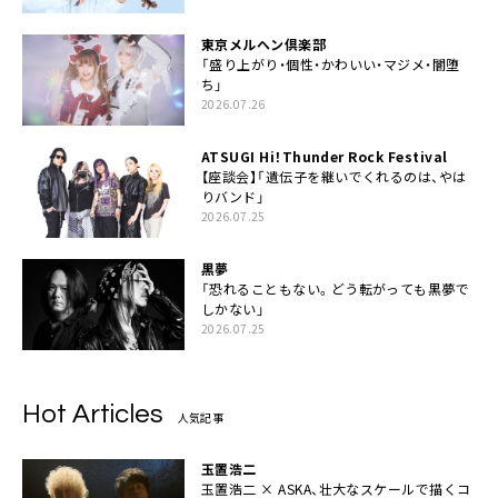
東京メルヘン倶楽部
「盛り上がり・個性・かわいい・マジメ・闇堕
ち」
2026.07.26
ATSUGI Hi！Thunder Rock Festival
【座談会】「遺伝子を継いでくれるのは、やは
りバンド」
2026.07.25
黒夢
「恐れることもない。どう転がっても黒夢で
しかない」
2026.07.25
Hot Articles
人気記事
玉置浩二
玉置浩二 × ASKA、壮大なスケールで描くコ