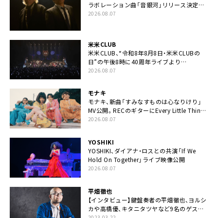
ラボレーション曲「音銀河」リリース決定。
カップリングには新曲「命の宿り」収録も
2026.08.07
米米CLUB
米米CLUB、“令和8年8月8日・米米CLUBの
日”の午後8時に40周年ライブより
「FANtachy medley」を88年限定公開
2026.08.07
モナキ
モナキ、新曲「すみなすものは心なりけり」
MV公開。RECのギターにEvery Little Thing・
伊藤一朗参加も
2026.08.07
YOSHIKI
YOSHIKI、ダイアナ・ロスとの共演「If We
Hold On Together」ライブ映像公開
2026.08.07
平畑徹也
【インタビュー】鍵盤奏者の平畑徹也、ヨルシ
カや高橋優、キタニタツヤなど9名のゲスト
を迎えた初アルバムに音楽人生の総括「自分
2023.03.22