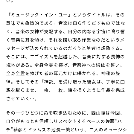
い。
『ミュージック・イン・ユー』というタイトルは、その
意味でも象徴的である。音楽は自ら作りだすものではな
く、音楽の女神が支配する、自分の内なる宇宙に鳴り響
く音楽に耳を傾け、それを掬い取る作業なのだというメ
ッセージが込められているのだろうと筆者は想像する。
そこには、エゴイズムを超越した、音楽に対する畏怖の
境地がある。全身全霊を捧げ、音楽神への帰依を誓い、
全身全霊を捧げた者の耳元だけに囁かれる、神秘の旋
律。そしてその「神託」を受け取った彼女は、丁寧に曲
想を膨らませ、一枚、一枚、絵を描くように作品を完成
させていく…。
その一つひとつに命を吹き込むために、西山瞳は今回、
自分がもっとも信頼しリスペクトするベースの佐藤“ハ
チ”恭彦とドラムスの池長一美という、二人のミュージシ