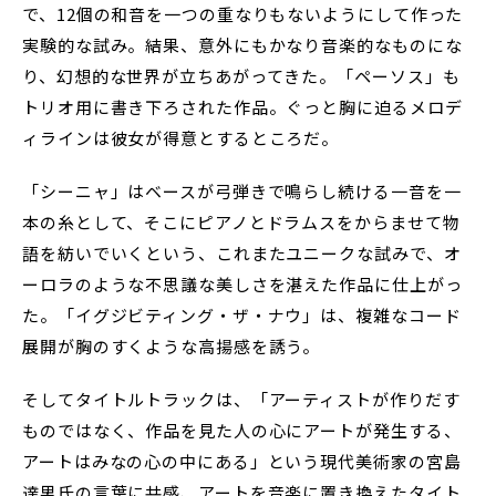
で、12個の和音を一つの重なりもないようにして作った
実験的な試み。結果、意外にもかなり音楽的なものにな
り、幻想的な世界が立ちあがってきた。「ペーソス」も
トリオ用に書き下ろされた作品。ぐっと胸に迫るメロデ
ィラインは彼女が得意とするところだ。
「シーニャ」はベースが弓弾きで鳴らし続ける一音を一
本の糸として、そこにピアノとドラムスをからませて物
語を紡いでいくという、これまたユニークな試みで、オ
ーロラのような不思議な美しさを湛えた作品に仕上がっ
た。「イグジビティング・ザ・ナウ」は、複雑なコード
展開が胸のすくような高揚感を誘う。
そしてタイトルトラックは、「アーティストが作りだす
ものではなく、作品を見た人の心にアートが発生する、
アートはみなの心の中にある」という現代美術家の宮島
達男氏の言葉に共感、アートを音楽に置き換えたタイト