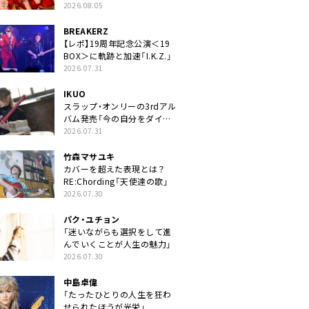
2026.08.05
BREAKERZ
【レポ】19周年記念公演＜19
BOX＞に軌跡と加速「I.K.Z.」
2026.07.31
IKUO
スラップ・オンリーの3rdアル
バム発売「今の自分をダイレ
クトに」
2026.07.31
竹森マサユキ
カバーを超えた表現とは？
RE:Chording「天使達の歌」
2026.07.30
パク・ユチョン
「迷いながらも選択をして進
んでいくことが人生の魅力」
2026.07.30
中島卓偉
「たったひとりの人生を狂わ
せられたほうが光栄」