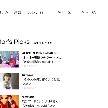
コラム
楽器
LuckyFes
Social
Search
tor’s Picks
編集部おすすめ
ALICE IN MENSWEAR ×
MASCHERA
【レポ】一夜限りのツーマンに
「数奇な運命を感じます」
2026.08.07
hitomi
「その人の胸に響くように歌
いたい」
2026.08.07
仙台貨物
約2年半ぶりシングル「みん
な笑顔ぬさせであげだい」