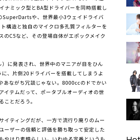
イナミック型とBA型ドライバーを同時搭載し
dのSuperDartsや、世界最小3ウェイドライバ
ィット構造と独自のマイクロ多孔質フィルターを
スのC5など、その登場自体がエポックメイク
ール）に発表され、世界中のマニアが目をひん
0のように、片側20ドライバーを搭載してしまうよ
あながち冗談じゃない。8000ccのドでかい
アイテムだって、ポータブルオーディオの世
ることだろう。
サイティングだが、一方で流行り廃りのムー
ユーザーの信頼と評価を勝ち取って安定した
もやはり素晴らしい。いわゆる定番というも
Hot