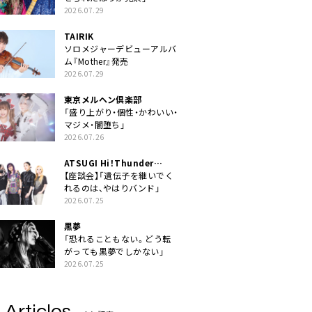
2026.07.29
TAIRIK
ソロメジャーデビューアルバ
ム『Mother』発売
2026.07.29
東京メルヘン倶楽部
「盛り上がり・個性・かわいい・
マジメ・闇堕ち」
2026.07.26
ATSUGI Hi！Thunder
Rock Festival
【座談会】「遺伝子を継いでく
れるのは、やはりバンド」
2026.07.25
黒夢
「恐れることもない。どう転
がっても黒夢でしかない」
2026.07.25
 Articles