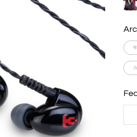
Arc
Fea