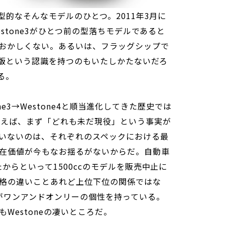
典型的なそんなモデルのひとつ。2011年3月に
Westone3がひとつ前の型落ちモデルであると
おかしくない。あるいは、フラッグシップで
廉価版という認識を持つのもいたしかたないだろ
る。
stone3→Westone4と順当進化してきた歴史では
て言えば、まず「どれも未だ現役」という事実が
いないのは、それぞれのスペックにおける最
在価値が今もなお揺るがないからだ。自動車
たからといって1500ccのモデルを販売中止に
格の違いことあれど上位下位の関係ではな
がワンアンドオンリーの個性を持っている。
Westoneの凄いところだ。