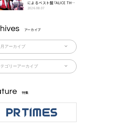
によるベスト盤『ALICE THE
BEST “TORILOGY”』リリー
2026.08.07
ス決定
hives
アーカイブ
ture
特集