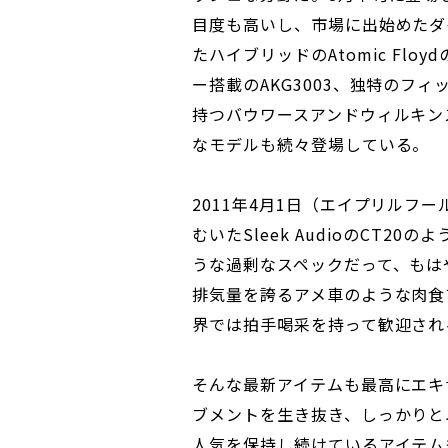
目度も高いし、市場に出始めたダ
たハイブリッドのAtomic Floy
ー搭載のAKG3003、独特のフ
持つバウワースアンドウィルキン
なモデルも続々登場している。
2011年4月1日（エイプリルフ
むいたSleek AudioのCT2
うな過剰なスペックだって、もはや
排気量を誇るアメ車のような肉食
界では拍手喝采を持って歓迎され
そんな最新アイテムも最高にエキ
ブメントを生き抜き、しっかりと
人気を保持し続けているアイテム