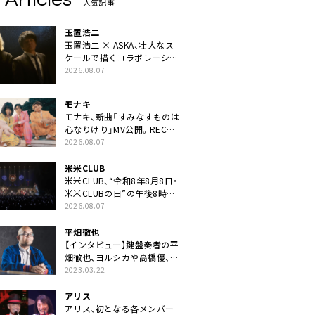
人気記事
玉置浩二
玉置浩二 × ASKA、壮大なス
ケールで描くコラボレーショ
ン曲「音銀河」リリース決定。
2026.08.07
カップリングには新曲「命の
宿り」収録も
モナキ
モナキ、新曲「すみなすものは
心なりけり」MV公開。RECの
ギターにEvery Little Thing・
2026.08.07
伊藤一朗参加も
米米CLUB
米米CLUB、“令和8年8月8日・
米米CLUBの日”の午後8時に
40周年ライブより「FANtachy
2026.08.07
medley」を88年限定公開
平畑徹也
【インタビュー】鍵盤奏者の平
畑徹也、ヨルシカや高橋優、キ
タニタツヤなど9名のゲスト
2023.03.22
を迎えた初アルバムに音楽人
生の総括「自分自身を再確認
アリス
できた」
アリス、初となる各メンバー