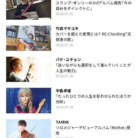
スラップ・オンリーの3rdアルバム発売「今の
自分をダイレクトに」
2026.07.31
竹森マサユキ
カバーを超えた表現とは？ RE:Chording「天
使達の歌」
2026.07.30
パク・ユチョン
「迷いながらも選択をして進んでいくことが
人生の魅力」
2026.07.30
中島卓偉
「たったひとりの人生を狂わせられたほうが
光栄」
2026.07.29
TAIRIK
ソロメジャーデビューアルバム『Mother』発
売