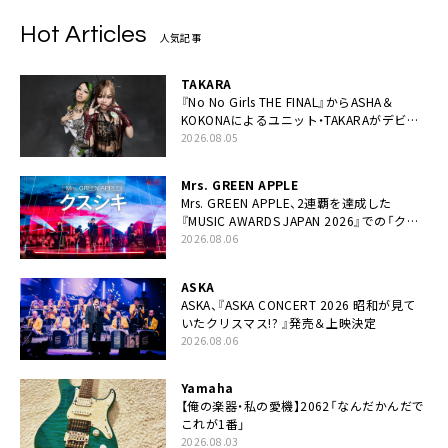
Hot Articles
人気記事
TAKARA
『No No Girls THE FINAL』からASHA＆
KOKONAによるユニット・TAKARAがデビュ
ー
2026.08.05
Mrs. GREEN APPLE
Mrs. GREEN APPLE、2連覇を達成した
『MUSIC AWARDS JAPAN 2026』での「クス
シキ」ライブパフォーマンスをYouTube公開
2026.08.06
ASKA
ASKA、『ASKA CONCERT 2026 昭和が見て
いたクリスマス!? 』発売＆上映決定
2026.08.06
Yamaha
【俺の楽器・私の愛機】2062「なんだかんだで
これが1番」
2026.08.03