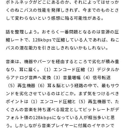
ボトルネックがどこにあるのか、それによってはせっか
くのねこバスの性能を発揮しきれず、今までのものとさ
して変わらないという感想に陥る可能性がある。
話を整理しよう。おそらく一番問題となるのは音源の圧
縮レートで、128kbpsで圧縮している人であれば、ねこ
バスの潜在能力を引き出しきれないかもしれない。
音楽は、機器やパーツを経由するところで劣化が積み重
なり、耳に届く。（1）エンコード圧縮（2）デジタルか
らアナログ音声へ変換（3）音量増幅（4）信号転送
（5）再生機器（6）耳＆脳という経路の中で、最もサウ
ンドを劣化させているのはどこか。まず気をつけるべき
ポイントは（1）エンコード圧縮と（5）再生機器で、た
くさんの音楽を持ち運べる設定としてビットレートがデ
フォルト値の128kbpsになっている人が相当多いと思
う。しかしながら音楽プレイヤーに付属のイヤホンで