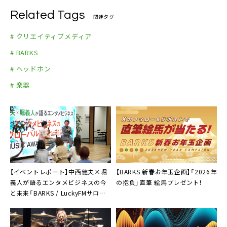
Related Tags
関連タグ
# クリエイティブメディア
# BARKS
# ヘッドホン
# 楽器
【イベントレポート】中西健夫×堀
【BARKS 新春お年玉企画】「2026年
義人が語るエンタメビジネスの今
の抱負」直筆 絵馬プレゼント！
と未来「BARKS / LuckyFMサロン」
第1回開催