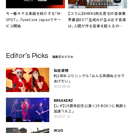
今一番キテる楽曲を紹介する「M-
【コラム】BARKS烏丸哲也の音楽業
SPOT」、TuneCore Japanでサー
界裏話037「生成AIが生み出す音楽
ビス開始
は、人間が作る音楽を超えるの
か？」
Editor’s Picks
編集部おすすめ
仙台貨物
約2年半ぶりシングル「みんな笑顔ぬさせで
あげだい」
2026.08.05
BREAKERZ
【レポ】19周年記念公演＜19 BOX＞に軌跡と
加速「I.K.Z.」
2026.07.31
IKUO