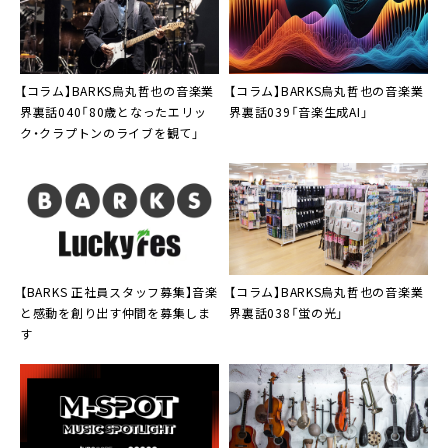
【コラム】BARKS烏丸哲也の音楽業
【コラム】BARKS烏丸哲也の音楽業
界裏話040「80歳となったエリッ
界裏話039「音楽生成AI」
ク・クラプトンのライブを観て」
【BARKS 正社員スタッフ募集】音楽
【コラム】BARKS烏丸哲也の音楽業
と感動を創り出す仲間を募集しま
界裏話038「蛍の光」
す