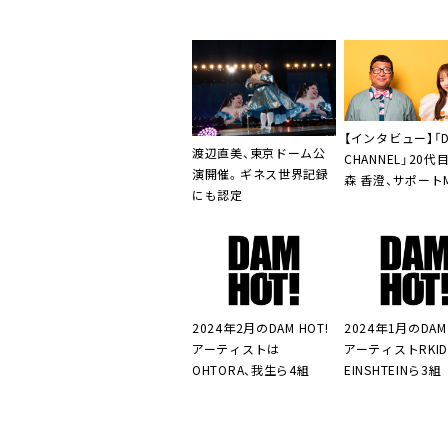
【インタビュー】「D
渡辺直美、東京ドーム公
CHANNEL」20代
演開催。ギネス世界記録
森 香澄、サポート
にも認定
ャンカワイが就任
イベートな部分も
せたら」
2024年2月のDAM HOT!
2024年1月のDAM 
アーティストは
アーティストRKID’
OHTORA、我生ら4組
EINSHTEINら3組