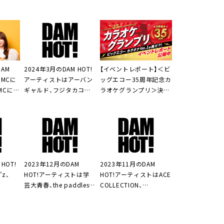
AM
2024年3月のDAM HOT!
【イベントレポート】＜ビ
目MCに
アーティストはアーバン
ッグエコー35周年記念カ
MCにチ
ギャルド、フジタカコら4
ラオケグランプリ＞決勝
「プラ
組
大会が大盛況。応募
引き出
4,061件の頂点決定
HOT!
2023年12月のDAM
2023年11月のDAM
z、
HOT!アーティストは学
HOT!アーティストはACE
芸大青春、the paddlesら
COLLECTION、
4組
3markets[ ]ら4組