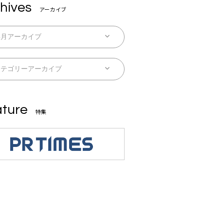
hives
アーカイブ
ture
特集