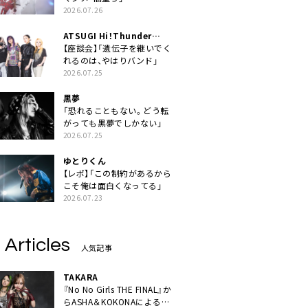
2026.07.26
ATSUGI Hi！Thunder
Rock Festival
【座談会】「遺伝子を継いでく
れるのは、やはりバンド」
2026.07.25
黒夢
「恐れることもない。どう転
がっても黒夢でしかない」
2026.07.25
ゆとりくん
【レポ】「この制約があるから
こそ俺は面白くなってる」
2026.07.23
 Articles
人気記事
TAKARA
『No No Girls THE FINAL』か
らASHA＆KOKONAによるユ