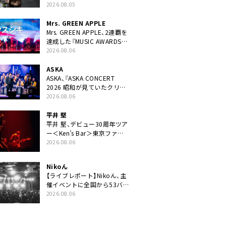
ニット・TAKARAがデビュー
2026.08.05
Mrs. GREEN APPLE
Mrs. GREEN APPLE、2連覇を
達成した『MUSIC AWARDS
JAPAN 2026』での「クスシ
2026.08.06
キ」ライブパフォーマンスを
YouTube公開
ASKA
ASKA、『ASKA CONCERT
2026 昭和が見ていたクリス
マス!? 』発売＆上映決定
2026.08.06
平井 堅
平井 堅、デビュー30周年ツア
ー＜Ken’s Bar＞東京ファイ
ナル公演の映像商品化決定。
2026.08.06
ブックレットには平井堅のメ
ッセージ掲載も
Nikoん
【ライブレポート】Nikoん、主
催イベントに全国から53バ
ンドが出演「自分たちが積み
2026.08.06
上げてきた中身の重みを実感
した」