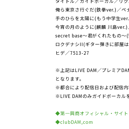
タイトル／ガイドボーカル／リクエ
俺ら東京さ行ぐだ(鉄拳ver.)／ペナ
手のひらを太陽に(もう中学生ver.
今宵の月のように(麒麟 川島ver.)
secret base～君がくれたもの～
ロクデナシII(ギター弾きに部屋は
ヒデ／7513-27
※上記はLIVE DAM／プレミア
となります。
※都合により配信日および配信内
※LIVE DAMのみガイドボーカ
◆第一興商オフィシャル・サイト
◆clubDAM,com