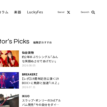
コラム
楽器
LuckyFes
Social
Search
tor’s Picks
編集部おすすめ
仙台貨物
約2年半ぶりシングル「みん
な笑顔ぬさせであげだい」
2026.08.05
BREAKERZ
【レポ】19周年記念公演＜19
BOX＞に軌跡と加速「I.K.Z.」
2026.07.31
IKUO
スラップ・オンリーの3rdアル
バム発売「今の自分をダイレ