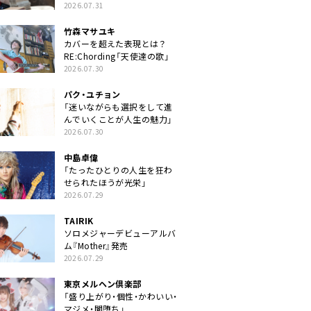
クトに」
2026.07.31
竹森マサユキ
カバーを超えた表現とは？
RE:Chording「天使達の歌」
2026.07.30
パク・ユチョン
「迷いながらも選択をして進
んでいくことが人生の魅力」
2026.07.30
中島卓偉
「たったひとりの人生を狂わ
せられたほうが光栄」
2026.07.29
TAIRIK
ソロメジャーデビューアルバ
ム『Mother』発売
2026.07.29
東京メルヘン倶楽部
「盛り上がり・個性・かわいい・
マジメ・闇堕ち」