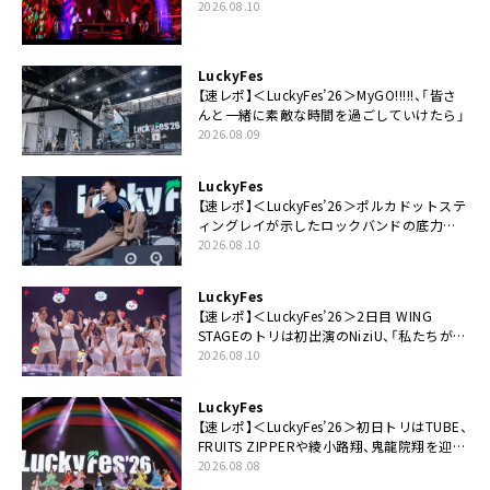
なありがとう！」
2026.08.10
LuckyFes
【速レポ】＜LuckyFes’26＞MyGO!!!!!、「皆さ
んと一緒に素敵な時間を過ごしていけたら」
2026.08.09
LuckyFes
【速レポ】＜LuckyFes’26＞ポルカドットステ
ィングレイが示したロックバンドの底力
「LuckyFesのマスコットキャラクターである
2026.08.10
俺たちが、ライブとは何であるかを教えてや
る」
LuckyFes
【速レポ】＜LuckyFes’26＞2日目 WING
STAGEのトリは初出演のNiziU、「私たちが最
高の夏の思い出にしてみせます」
2026.08.10
LuckyFes
【速レポ】＜LuckyFes’26＞初日トリはTUBE、
FRUITS ZIPPERや綾小路翔、鬼龍院翔を迎え
た豪華コラボも「知ってたらぜひ一緒に歌っ
2026.08.08
てちょうだい」