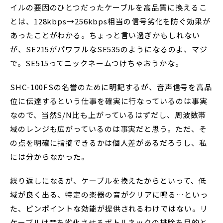
イルの要因のひとつだったケーブルを高品質に換えるこ
とは、128kbps→256kbps相当の信号劣化を防ぐ効果が
あったことがわかる。ちょっと言い過ぎかもしれない
が、SE215がパワフルなSE535のようになるのよ、マジ
で。SE515ってニックネームつけちゃおうかな。
SHC-100FSの名誉のために明記するが、音声信号を高品
位に伝達するという仕事を確実に行なっているのは事実
なので、当然S/N比も上がっているはずだし、周波数帯
域のレンジも広がっているのは事実だと思う。ただ、そ
の点を明確に指摘できるかは個人差があるだろうし、私
には分からなかった。
繰り返しになるが、ケーブルを換えたからといって、低
域が良く出る、特定の楽器の音がクリアに鳴る…といっ
た、ピンポイントな効能が提供されるわけではない。リ
ケーブルは音を劣化させるボトルネックの排除を目的と