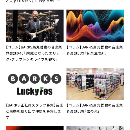
と未来「BARKS / LuckyFMサロン」
第1回開催
【コラム】BARKS烏丸哲也の音楽業
【コラム】BARKS烏丸哲也の音楽業
界裏話040「80歳となったエリッ
界裏話039「音楽生成AI」
ク・クラプトンのライブを観て」
【BARKS 正社員スタッフ募集】音楽
【コラム】BARKS烏丸哲也の音楽業
と感動を創り出す仲間を募集しま
界裏話038「蛍の光」
す