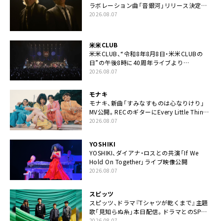
ラボレーション曲「音銀河」リリース決定。
カップリングには新曲「命の宿り」収録も
2026.08.07
米米CLUB
米米CLUB、“令和8年8月8日・米米CLUBの
日”の午後8時に40周年ライブより
「FANtachy medley」を88年限定公開
2026.08.07
モナキ
モナキ、新曲「すみなすものは心なりけり」
MV公開。RECのギターにEvery Little Thing・
伊藤一朗参加も
2026.08.07
YOSHIKI
YOSHIKI、ダイアナ・ロスとの共演「If We
Hold On Together」ライブ映像公開
2026.08.07
スピッツ
スピッツ、ドラマ『Tシャツが乾くまで』主題
歌「見知らぬ糸」本日配信。ドラマとのSPコ
ラボムービー公開も
2026.08.07