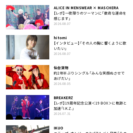
ALICE IN MENSWEAR × MASCHERA
【レポ】一夜限りのツーマンに「数奇な運命を
感じます」
2026.08.07
hitomi
【インタビュー】「その人の胸に響くように歌
いたい」
2026.08.07
仙台貨物
約2年半ぶりシングル「みんな笑顔ぬさせで
あげだい」
2026.08.05
BREAKERZ
【レポ】19周年記念公演＜19 BOX＞に軌跡と
加速「I.K.Z.」
2026.07.31
IKUO