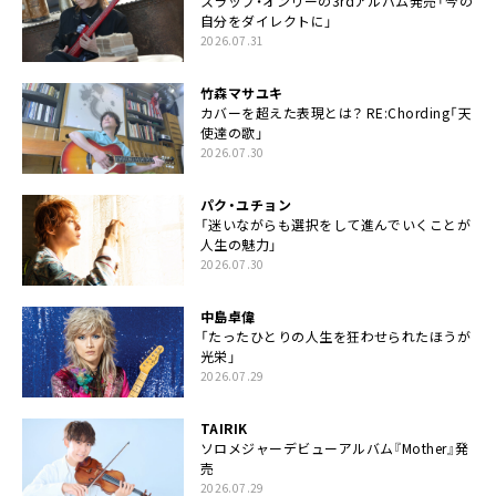
スラップ・オンリーの3rdアルバム発売「今の
自分をダイレクトに」
2026.07.31
竹森マサユキ
カバーを超えた表現とは？ RE:Chording「天
使達の歌」
2026.07.30
パク・ユチョン
「迷いながらも選択をして進んでいくことが
人生の魅力」
2026.07.30
中島卓偉
「たったひとりの人生を狂わせられたほうが
光栄」
2026.07.29
TAIRIK
ソロメジャーデビューアルバム『Mother』発
売
2026.07.29