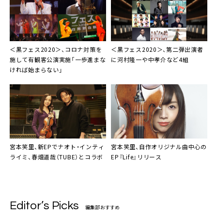
＜黒フェス2020＞
、コロナ対策を
＜黒フェス2020＞
、第二弾出演者
施して有観客公演実施「一歩進まな
に河村隆一や中孝介など4組
ければ始まらない」
宮本笑里
、新EPでナオト・インティ
宮本笑里
、自作オリジナル曲中心の
ライミ、春畑道哉（TUBE）とコラボ
EP『Life』リリース
Editor’s Picks
編集部おすすめ