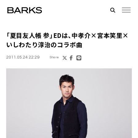
「夏目友人帳 参」EDは、
中孝介
×
宮本笑里
×
いしわたり淳治
のコラボ曲
2011.05.24 22:29
Share