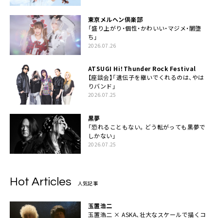
東京メルヘン倶楽部
「盛り上がり・個性・かわいい・マジメ・闇堕
ち」
2026.07.26
ATSUGI Hi！Thunder Rock Festival
【座談会】「遺伝子を継いでくれるのは、やは
りバンド」
2026.07.25
黒夢
「恐れることもない。どう転がっても黒夢で
しかない」
2026.07.25
Hot Articles
人気記事
玉置浩二
玉置浩二 × ASKA、壮大なスケールで描くコ