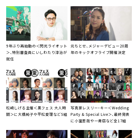
9年ぶり再始動の＜閃光ライオット
元ちとせ
、メジャーデビュー20周
＞、特別審査員にいしわたり淳治が
年のキックオフライブ開催決定
就任
松崎しげる主催＜黒フェス 大人時
写真家
レスリー・キー
＜Wedding
間＞
に大橋純子や平松愛理など5組
Party & Special Live＞、最終発表
に小室哲哉や一青窈など全17組