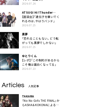
2026.07.26
ATSUGI Hi！Thunder
Rock Festival
【座談会】「遺伝子を継いでく
れるのは、やはりバンド」
2026.07.25
黒夢
「恐れることもない。どう転
がっても黒夢でしかない」
2026.07.25
ゆとりくん
【レポ】「この制約があるから
こそ俺は面白くなってる」
2026.07.23
 Articles
人気記事
TAKARA
『No No Girls THE FINAL』か
らASHA＆KOKONAによるユ