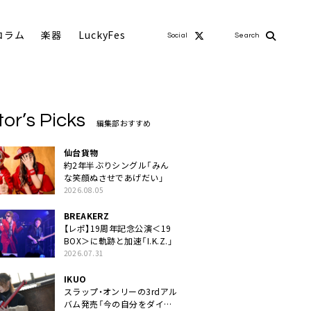
コラム
楽器
LuckyFes
Social
Search
tor’s Picks
編集部おすすめ
仙台貨物
約2年半ぶりシングル「みん
な笑顔ぬさせであげだい」
2026.08.05
BREAKERZ
【レポ】19周年記念公演＜19
BOX＞に軌跡と加速「I.K.Z.」
2026.07.31
IKUO
スラップ・オンリーの3rdアル
バム発売「今の自分をダイレ