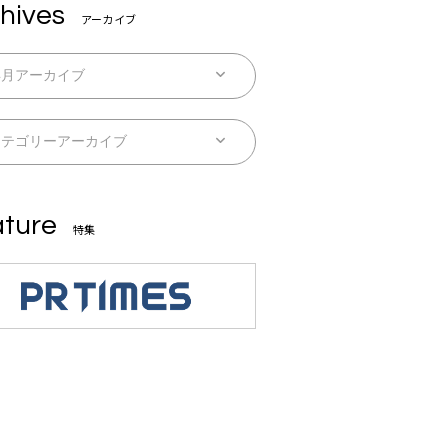
hives
アーカイブ
ture
特集