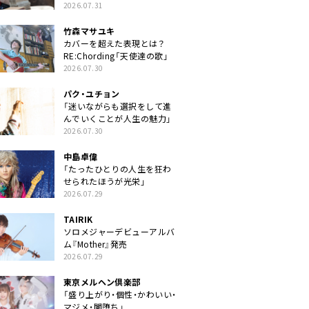
クトに」
2026.07.31
竹森マサユキ
カバーを超えた表現とは？
RE:Chording「天使達の歌」
2026.07.30
パク・ユチョン
「迷いながらも選択をして進
んでいくことが人生の魅力」
2026.07.30
中島卓偉
「たったひとりの人生を狂わ
せられたほうが光栄」
2026.07.29
TAIRIK
ソロメジャーデビューアルバ
ム『Mother』発売
2026.07.29
東京メルヘン倶楽部
「盛り上がり・個性・かわいい・
マジメ・闇堕ち」