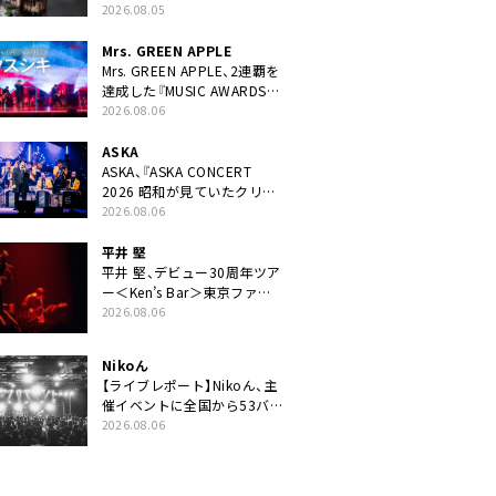
ニット・TAKARAがデビュー
2026.08.05
Mrs. GREEN APPLE
Mrs. GREEN APPLE、2連覇を
達成した『MUSIC AWARDS
JAPAN 2026』での「クスシ
2026.08.06
キ」ライブパフォーマンスを
YouTube公開
ASKA
ASKA、『ASKA CONCERT
2026 昭和が見ていたクリス
マス!? 』発売＆上映決定
2026.08.06
平井 堅
平井 堅、デビュー30周年ツア
ー＜Ken’s Bar＞東京ファイ
ナル公演の映像商品化決定。
2026.08.06
ブックレットには平井堅のメ
ッセージ掲載も
Nikoん
【ライブレポート】Nikoん、主
催イベントに全国から53バ
ンドが出演「自分たちが積み
2026.08.06
上げてきた中身の重みを実感
した」