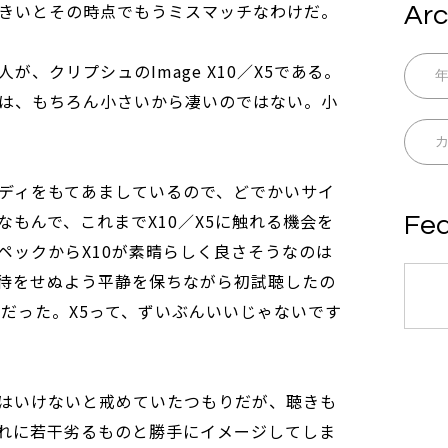
きいとその時点でもうミスマッチなわけだ。
Arc
、クリプシュのImage X10／X5である。
は、もちろん小さいから凄いのではない。小
ディをもてあましているので、どでかいサイ
もんで、これまでX10／X5に触れる機会を
Fea
ペックからX10が素晴らしく良さそうなのは
待をせぬよう平静を保ちながら初試聴したの
方だった。X5って、ずいぶんいいじゃないです
はいけないと戒めていたつもりだが、聴きも
それに若干劣るものと勝手にイメージしてしま