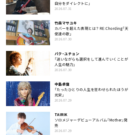
自分をダイレクトに」
2026.07.31
竹森マサユキ
カバーを超えた表現とは？ RE:Chording「天
使達の歌」
2026.07.30
パク・ユチョン
「迷いながらも選択をして進んでいくことが
人生の魅力」
2026.07.30
中島卓偉
「たったひとりの人生を狂わせられたほうが
光栄」
2026.07.29
TAIRIK
ソロメジャーデビューアルバム『Mother』発
売
2026.07.29