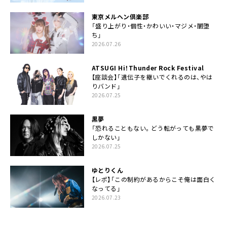
東京メルヘン倶楽部
「盛り上がり・個性・かわいい・マジメ・闇堕
ち」
2026.07.26
ATSUGI Hi！Thunder Rock Festival
【座談会】「遺伝子を継いでくれるのは、やは
りバンド」
2026.07.25
黒夢
「恐れることもない。どう転がっても黒夢で
しかない」
2026.07.25
ゆとりくん
【レポ】「この制約があるからこそ俺は面白く
なってる」
2026.07.23