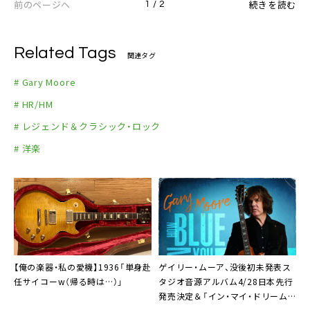
前のページへ
続きを読む
1 / 2
Related Tags
関連タグ
# Gary Moore
# HR/HM
# レジェンド＆クラシック・ロック
# 洋楽
【俺の楽器・私の愛機】1936「単身赴
ゲイリー・ムーア
、没後初未発表ス
任サイコーw（帰る時は…）」
タジオ音源アルバム4/28日本先行
発売決定＆「イン・マイ・ドリーム