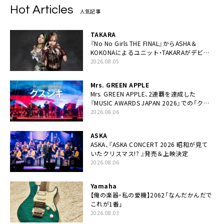
Hot Articles
人気記事
TAKARA
『No No Girls THE FINAL』からASHA＆
KOKONAによるユニット・TAKARAがデビュ
ー
2026.08.05
Mrs. GREEN APPLE
Mrs. GREEN APPLE、2連覇を達成した
『MUSIC AWARDS JAPAN 2026』での「クス
シキ」ライブパフォーマンスをYouTube公開
2026.08.06
ASKA
ASKA、『ASKA CONCERT 2026 昭和が見て
いたクリスマス!? 』発売＆上映決定
2026.08.06
Yamaha
【俺の楽器・私の愛機】2062「なんだかんだで
これが1番」
2026.08.03