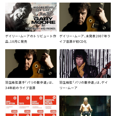
ズ」本日22時公開
ゲイリー・ムーア
のトリビュート作
ゲイリー・ムーア
、未発表2007年ラ
品、10月に発売
イブ音源が初CD化
羽生結弦選手「
パリの散歩道
」は、
羽生結弦「パリの散歩道」は、
ゲイ
34年前のライブ音源
リー・ムーア