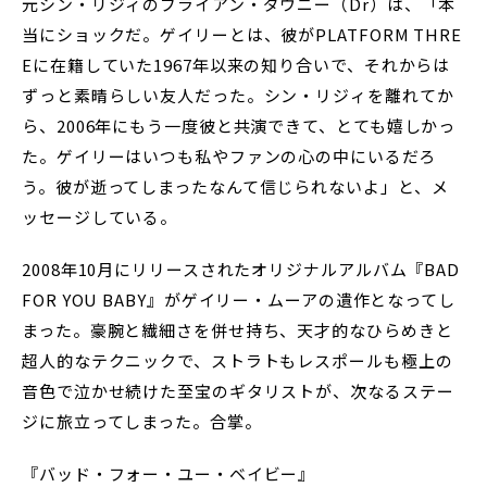
元シン・リジィのブライアン・ダウニー（Dr）は、「本
当にショックだ。ゲイリーとは、彼がPLATFORM THRE
Eに在籍していた1967年以来の知り合いで、それからは
ずっと素晴らしい友人だった。シン・リジィを離れてか
ら、2006年にもう一度彼と共演できて、とても嬉しかっ
た。ゲイリーはいつも私やファンの心の中にいるだろ
う。彼が逝ってしまったなんて信じられないよ」と、メ
ッセージしている。
2008年10月にリリースされたオリジナルアルバム『BAD
FOR YOU BABY』がゲイリー・ムーアの遺作となってし
まった。豪腕と繊細さを併せ持ち、天才的なひらめきと
超人的なテクニックで、ストラトもレスポールも極上の
音色で泣かせ続けた至宝のギタリストが、次なるステー
ジに旅立ってしまった。合掌。
『バッド・フォー・ユー・ベイビー』