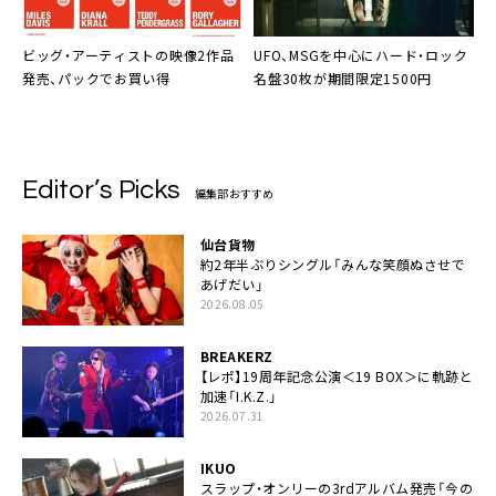
ビッグ・アーティストの映像2作品
UFO
、
MSG
を中心にハード・ロック
発売、パックでお買い得
名盤30枚が期間限定1500円
Editor’s Picks
編集部おすすめ
仙台貨物
約2年半ぶりシングル「みんな笑顔ぬさせで
あげだい」
2026.08.05
BREAKERZ
【レポ】19周年記念公演＜19 BOX＞に軌跡と
加速「I.K.Z.」
2026.07.31
IKUO
スラップ・オンリーの3rdアルバム発売「今の