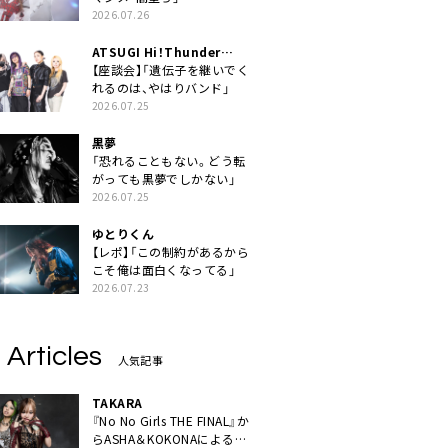
2026.07.26
ATSUGI Hi！Thunder
Rock Festival
【座談会】「遺伝子を継いでく
れるのは、やはりバンド」
2026.07.25
黒夢
「恐れることもない。どう転
がっても黒夢でしかない」
2026.07.25
ゆとりくん
【レポ】「この制約があるから
こそ俺は面白くなってる」
2026.07.23
 Articles
人気記事
TAKARA
『No No Girls THE FINAL』か
らASHA＆KOKONAによるユ