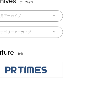
hives
アーカイブ
ture
特集