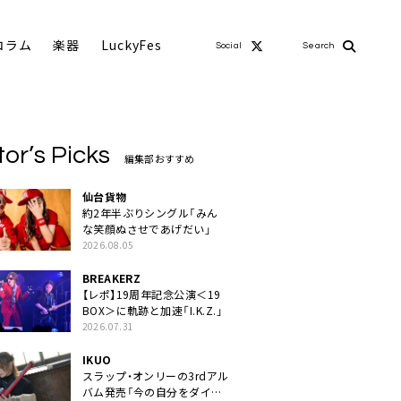
コラム
楽器
LuckyFes
Social
Search
tor’s Picks
編集部おすすめ
仙台貨物
約2年半ぶりシングル「みん
な笑顔ぬさせであげだい」
2026.08.05
BREAKERZ
【レポ】19周年記念公演＜19
BOX＞に軌跡と加速「I.K.Z.」
2026.07.31
IKUO
スラップ・オンリーの3rdアル
バム発売「今の自分をダイレ