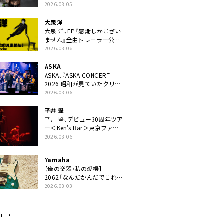
ニット・TAKARAがデビュー
2026.08.05
大泉洋
大泉 洋、EP『感謝しかござい
ません』全曲トレーラー公
開。幾田りら書き下ろし曲や
2026.08.06
ジャズピアニスト・小曽根真
による提供曲のレコーディン
ASKA
グ映像の一部解禁も
ASKA、『ASKA CONCERT
2026 昭和が見ていたクリス
マス!? 』発売＆上映決定
2026.08.06
平井 堅
平井 堅、デビュー30周年ツア
ー＜Ken’s Bar＞東京ファイ
ナル公演の映像商品化決定。
2026.08.06
ブックレットには平井堅のメ
ッセージ掲載も
Yamaha
【俺の楽器・私の愛機】
2062「なんだかんだでこれが
1番」
2026.08.03