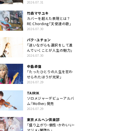
クトに」
2026.07.31
竹森マサユキ
カバーを超えた表現とは？
RE:Chording「天使達の歌」
2026.07.30
パク・ユチョン
「迷いながらも選択をして進
んでいくことが人生の魅力」
2026.07.30
中島卓偉
「たったひとりの人生を狂わ
せられたほうが光栄」
2026.07.29
TAIRIK
ソロメジャーデビューアルバ
ム『Mother』発売
2026.07.29
東京メルヘン倶楽部
「盛り上がり・個性・かわいい・
マジメ・闇堕ち」