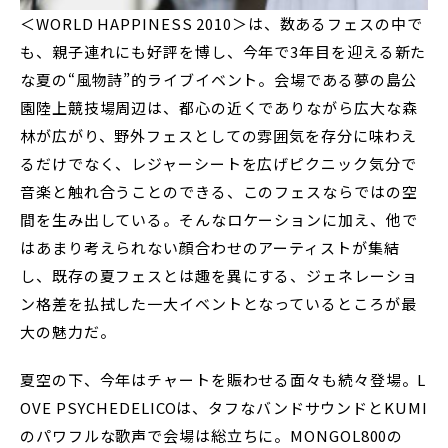
＜WORLD HAPPINESS 2010＞は、数あるフェスの中で
も、親子連れにも好評を博し、今年で3年目を迎える新た
な夏の“風物詩”的ライブイベント。会場である夢の島公
園陸上競技場周辺は、都心の近くでありながら広大な森
林が広がり、野外フェスとしての雰囲気を存分に味わえ
るだけでなく、レジャーシートを広げピクニック気分で
音楽と触れ合うことのできる、このフェスならではの空
間を生み出している。そんなロケーションに加え、他で
はあまり考えられない顔合わせのアーティストが集結
し、既存の夏フェスとは趣を異にする、ジェネレーショ
ン格差を払拭した一大イベントとなっているところが最
大の魅力だ。
夏空の下、今年はチャートを賑わせる面々も続々登場。L
OVE PSYCHEDELICOは、タフなバンドサウンドとKUMI
のパワフルな歌声で会場は総立ちに。MONGOL800の