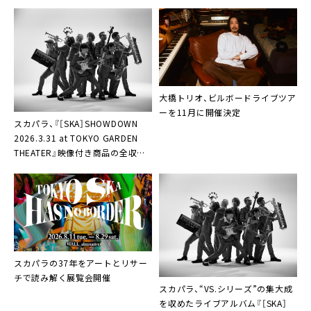
「Note of Mothership」のビジュア
ライザー第二弾公開も
大橋トリオ、ビルボードライブツア
ーを11月に開催決定
スカパラ、『［SKA］SHOWDOWN
2026.3.31 at TOKYO GARDEN
THEATER』映像付き商品の全収録
内容を公開
スカパラの37年をアートとリサー
チで読み解く展覧会開催
スカパラ、“VS.シリーズ”の集大成
を収めたライブアルバム『［SKA］