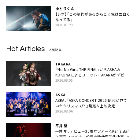
ゆとりくん
【レポ】「この制約があるからこそ俺は面白く
なってる」
2026.07.23
Hot Articles
人気記事
TAKARA
『No No Girls THE FINAL』からASHA＆
KOKONAによるユニット・TAKARAがデビュ
ー
2026.08.05
ASKA
ASKA、『ASKA CONCERT 2026 昭和が見て
いたクリスマス!? 』発売＆上映決定
2026.08.06
平井 堅
平井 堅、デビュー30周年ツアー＜Ken’s Bar
＞東京ファイナル公演の映像商品化決定。ブ