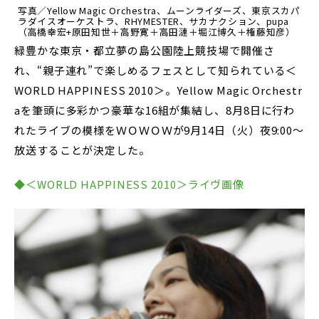
写真／Yellow Magic Orchestra、ムーンライダーズ、東京スカパ
ラダイスオーケストラ、RHYMESTER、サカナクション、pupa
（高橋幸宏+原田知世＋高野寛＋高田漣＋堀江博久＋権藤知彦）
緑豊かな東京・都立夢の島公園陸上競技場で開催さ
れ、“親子連れ”で楽しめるフェスとして知られている＜
WORLD HAPPINESS 2010＞。Yellow Magic Orchestr
aを筆頭に多彩かつ豪華な16組が集結し、8月8日に行わ
れたライブの模様をＷＯＷＯＷが9月14日（火）夜9:00～
放送することが決定した。
◆＜WORLD HAPPINESS 2010＞ライヴ画像