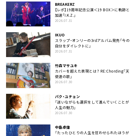
BREAKERZ
【レポ】19周年記念公演＜19 BOX＞に軌跡と
加速「I.K.Z.」
2026.07.31
IKUO
スラップ・オンリーの3rdアルバム発売「今の
自分をダイレクトに」
2026.07.31
竹森マサユキ
カバーを超えた表現とは？ RE:Chording「天
使達の歌」
2026.07.30
パク・ユチョン
「迷いながらも選択をして進んでいくことが
人生の魅力」
2026.07.30
中島卓偉
「たったひとりの人生を狂わせられたほうが