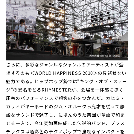
さらに、多彩なジャンルなジャンルのアーティストが登
場するのも＜WORLD HAPPINESS 2010＞の見逃せない
魅力である。ヒップホップ勢では“キング・オブ・ステー
ジ”の異名をとるRHYMESTERが、会場を一体感に導く
圧巻のパフォーマンスで観客の心をつかんだ。カヒミ・
カリィがキーボードのジム・オルークら鬼才を従えて静
謐なサウンドで魅了し、にほんのうた楽団が童謡で和ま
せる一方で、今年突如再結成した伝説的バンド、プラス
チックスは極彩色のテクノポップで強烈なインパクトを