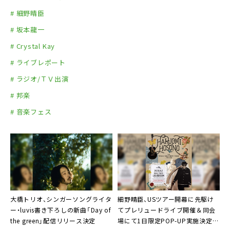
# 細野晴臣
# 坂本龍一
# Crystal Kay
# ライブレポート
# ラジオ/ＴＶ出演
# 邦楽
# 音楽フェス
大橋トリオ、シンガーソングライタ
細野晴臣、USツアー開幕に先駆け
ー・luvis書き下ろしの新曲「Day of
てプレリュードライブ開催＆同会
the green」配信リリース決定
場にて1日限定POP-UP実施決定。