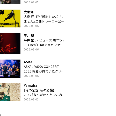
ニット・TAKARAがデビュー
2026.08.05
大泉洋
大泉 洋、EP『感謝しかござい
ません』全曲トレーラー公
開。幾田りら書き下ろし曲や
2026.08.06
ジャズピアニスト・小曽根真
による提供曲のレコーディン
平井 堅
グ映像の一部解禁も
平井 堅、デビュー30周年ツア
ー＜Ken’s Bar＞東京ファイ
ナル公演の映像商品化決定。
2026.08.06
ブックレットには平井堅のメ
ッセージ掲載も
ASKA
ASKA、『ASKA CONCERT
2026 昭和が見ていたクリス
マス!? 』発売＆上映決定
2026.08.06
Yamaha
【俺の楽器・私の愛機】
2062「なんだかんだでこれが
1番」
2026.08.03