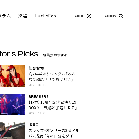
コラム
楽器
LuckyFes
Social
Search
tor’s Picks
編集部おすすめ
仙台貨物
約2年半ぶりシングル「みん
な笑顔ぬさせであげだい」
2026.08.05
BREAKERZ
【レポ】19周年記念公演＜19
BOX＞に軌跡と加速「I.K.Z.」
2026.07.31
IKUO
スラップ・オンリーの3rdアル
バム発売「今の自分をダイレ