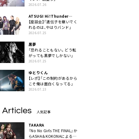
2026.07.26
ATSUGI Hi！Thunder
Rock Festival
【座談会】「遺伝子を継いでく
れるのは、やはりバンド」
2026.07.25
黒夢
「恐れることもない。どう転
がっても黒夢でしかない」
2026.07.25
ゆとりくん
【レポ】「この制約があるから
こそ俺は面白くなってる」
2026.07.23
 Articles
人気記事
TAKARA
『No No Girls THE FINAL』か
らASHA＆KOKONAによるユ