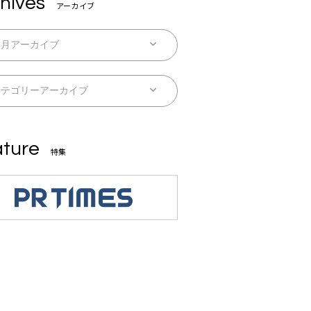
hives
アーカイブ
ture
特集