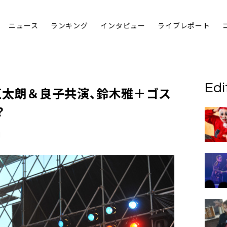
ニュース
ランキング
インタビュー
ライブレポート
Edi
直太朗＆良子
共演、
鈴木雅＋ゴス
？