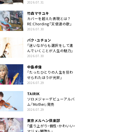
クトに」
2026.07.31
竹森マサユキ
カバーを超えた表現とは？
RE:Chording「天使達の歌」
2026.07.30
パク・ユチョン
「迷いながらも選択をして進
んでいくことが人生の魅力」
2026.07.30
中島卓偉
「たったひとりの人生を狂わ
せられたほうが光栄」
2026.07.29
TAIRIK
ソロメジャーデビューアルバ
ム『Mother』発売
2026.07.29
東京メルヘン倶楽部
「盛り上がり・個性・かわいい・
マジメ・闇堕ち」