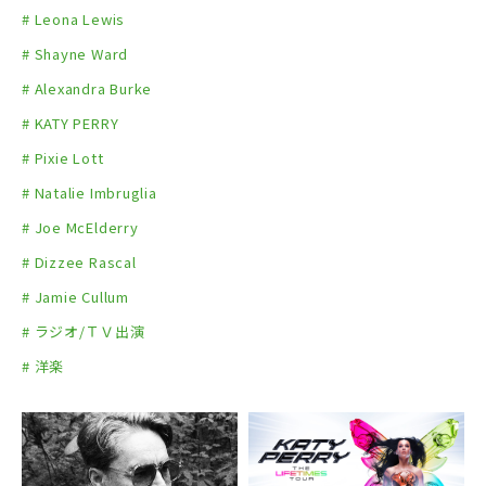
# Leona Lewis
# Shayne Ward
# Alexandra Burke
# KATY PERRY
# Pixie Lott
# Natalie Imbruglia
# Joe McElderry
# Dizzee Rascal
# Jamie Cullum
# ラジオ/ＴＶ出演
# 洋楽