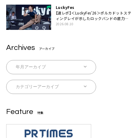
LuckyFes
【速レポ】＜LuckyFes’26＞ポルカドットステ
ィングレイが示したロックバンドの底力
「LuckyFesのマスコットキャラクターである
2026.08.10
俺たちが、ライブとは何であるかを教えてや
る」
Archives
アーカイブ
Feature
特集