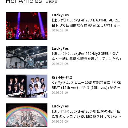
Hot Articles
人気記事
LuckyFes
【速レポ】＜LuckyFes’26＞BABYMETAL、2日
目トリで圧倒的な存在感「超楽しいね！ みん
なありがとう！」
2026.08.10
LuckyFes
【速レポ】＜LuckyFes’26＞MyGO!!!!!、「皆さ
んと一緒に素敵な時間を過ごしていけたら」
2026.08.09
Kis-My-Ft2
Kis-My-Ft2、デビュー15周年記念日に 「FIRE
BEAT (15th ver.)」「祈り (15th ver.)」配信ス
タート
2026.08.10
LuckyFes
【速レポ】＜LuckyFes’26＞初出演のME:I「私
たちのカッコいい姿、目に焼き付けていって
ください！」
2026.08.09