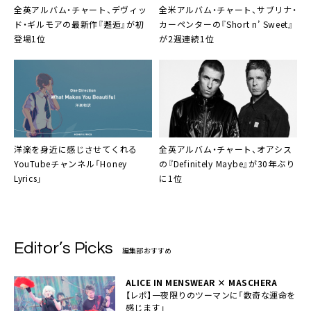
全英アルバム・チャート、デヴィッ
全米アルバム・チャート、サブリナ・
ド・ギルモアの最新作『邂逅』が初
カーペンターの『Short n’ Sweet』
登場1位
が2週連続1位
洋楽を身近に感じさせてくれる
全英アルバム・チャート、オアシス
YouTubeチャンネル「Honey
の『Definitely Maybe』が30年ぶり
Lyrics」
に1位
Editor’s Picks
編集部おすすめ
ALICE IN MENSWEAR × MASCHERA
【レポ】一夜限りのツーマンに「数奇な運命を
感じます」