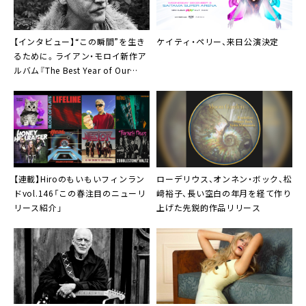
【インタビュー】“この瞬間”を生き
ケイティ・ペリー、来日公演決定
るために。ライアン・モロイ新作ア
ルバム『The Best Year of Our
Lives』
【連載】Hiroのもいもいフィンラン
ローデリウス
、オンネン・ボック、松
ドvol.146「この春注目のニューリ
﨑裕子、長い空白の年月を経て作り
リース紹介」
上げた先鋭的作品リリース