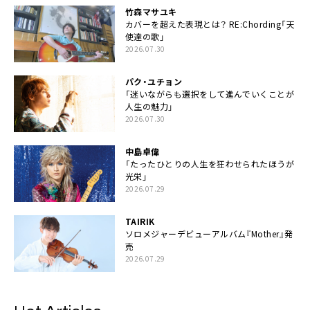
竹森マサユキ
カバーを超えた表現とは？ RE:Chording「天
使達の歌」
2026.07.30
パク・ユチョン
「迷いながらも選択をして進んでいくことが
人生の魅力」
2026.07.30
中島卓偉
「たったひとりの人生を狂わせられたほうが
光栄」
2026.07.29
TAIRIK
ソロメジャーデビューアルバム『Mother』発
売
2026.07.29