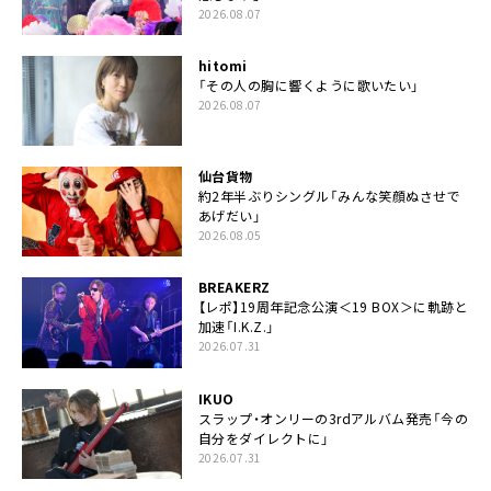
2026.08.07
hitomi
「その人の胸に響くように歌いたい」
2026.08.07
仙台貨物
約2年半ぶりシングル「みんな笑顔ぬさせで
あげだい」
2026.08.05
BREAKERZ
【レポ】19周年記念公演＜19 BOX＞に軌跡と
加速「I.K.Z.」
2026.07.31
IKUO
スラップ・オンリーの3rdアルバム発売「今の
自分をダイレクトに」
2026.07.31