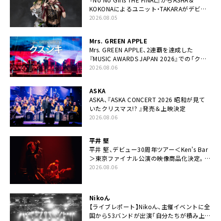
KOKONAによるユニット・TAKARAがデビュ
ー
2026.08.05
Mrs. GREEN APPLE
Mrs. GREEN APPLE、2連覇を達成した
『MUSIC AWARDS JAPAN 2026』での「クス
シキ」ライブパフォーマンスをYouTube公開
2026.08.06
ASKA
ASKA、『ASKA CONCERT 2026 昭和が見て
いたクリスマス!? 』発売＆上映決定
2026.08.06
平井 堅
平井 堅、デビュー30周年ツアー＜Ken’s Bar
＞東京ファイナル公演の映像商品化決定。ブ
ックレットには平井堅のメッセージ掲載も
2026.08.06
Nikoん
【ライブレポート】Nikoん、主催イベントに全
国から53バンドが出演「自分たちが積み上げ