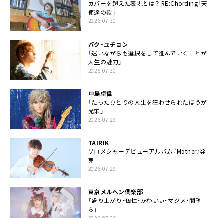
カバーを超えた表現とは？ RE:Chording「天
使達の歌」
2026.07.30
パク・ユチョン
「迷いながらも選択をして進んでいくことが
人生の魅力」
2026.07.30
中島卓偉
「たったひとりの人生を狂わせられたほうが
光栄」
2026.07.29
TAIRIK
ソロメジャーデビューアルバム『Mother』発
売
2026.07.29
東京メルヘン倶楽部
「盛り上がり・個性・かわいい・マジメ・闇堕
ち」
2026.07.26