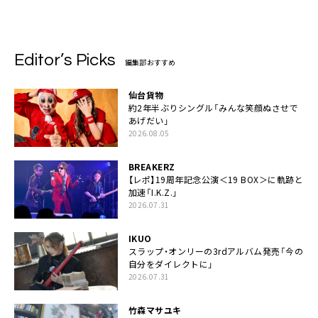
Editor’s Picks
編集部おすすめ
仙台貨物
約2年半ぶりシングル「みんな笑顔ぬさせで
あげだい」
2026.08.05
BREAKERZ
【レポ】19周年記念公演＜19 BOX＞に軌跡と
加速「I.K.Z.」
2026.07.31
IKUO
スラップ・オンリーの3rdアルバム発売「今の
自分をダイレクトに」
2026.07.31
竹森マサユキ