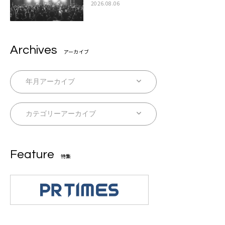
てきた中身の重みを実感した」
2026.08.06
Archives
アーカイブ
Feature
特集