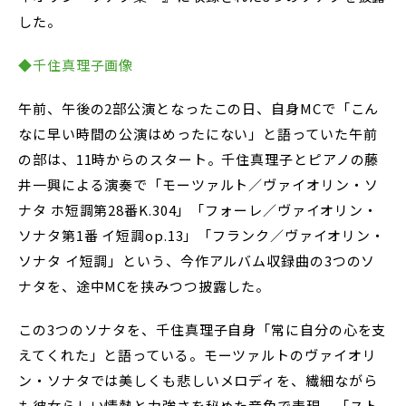
した。
◆千住真理子画像
午前、午後の2部公演となったこの日、自身MCで「こん
なに早い時間の公演はめったにない」と語っていた午前
の部は、11時からのスタート。千住真理子とピアノの藤
井一興による演奏で「モーツァルト／ヴァイオリン・ソ
ナタ ホ短調第28番K.304」「フォーレ／ヴァイオリン・
ソナタ第1番 イ短調op.13」「フランク／ヴァイオリン・
ソナタ イ短調」という、今作アルバム収録曲の3つのソ
ナタを、途中MCを挟みつつ披露した。
この3つのソナタを、千住真理子自身「常に自分の心を支
えてくれた」と語っている。モーツァルトのヴァイオリ
ン・ソナタでは美しくも悲しいメロディを、繊細ながら
も彼女らしい情熱と力強さを秘めた音色で表現。「スト