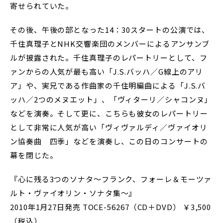
寄せられていた。
その後、午後の部となった14：30スタートの公演では、
千住真理子とNHK交響楽団のメンバーによるアンサンブ
ルが披露された。千住真理子のレパートリーとして、フ
ァンからの人気が最も高い「J.S.バッハ／G線上のアリ
ア」や、実兄である作曲家の千住明編曲による「J.S.バ
ッハ／2つのメヌエット」、「ヴィターリ／シャコンヌ」
などを演奏。そして更に、こちらも彼女のレパートリー
として非常に人気が高い「ヴィヴァルディ／ヴァイオリ
ン協奏曲 四季」などを演奏し、この日のコンサートの
幕を閉じた。
『心に残る3つのソナタ～フランク、フォーレ＆モーツァ
ルト・ヴァイオリン・ソナタ集～』
2010年1月27日発売 TOCE-56267（CD＋DVD） ￥3,500
（税込）