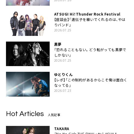
ATSUGI Hi！Thunder Rock Festival
【座談会】「遺伝子を継いでくれるのは、やは
りバンド」
2026.07.25
黒夢
「恐れることもない。どう転がっても黒夢で
しかない」
2026.07.25
ゆとりくん
【レポ】「この制約があるからこそ俺は面白く
なってる」
2026.07.23
Hot Articles
人気記事
TAKARA
『No No Girls THE FINAL』からASHA＆