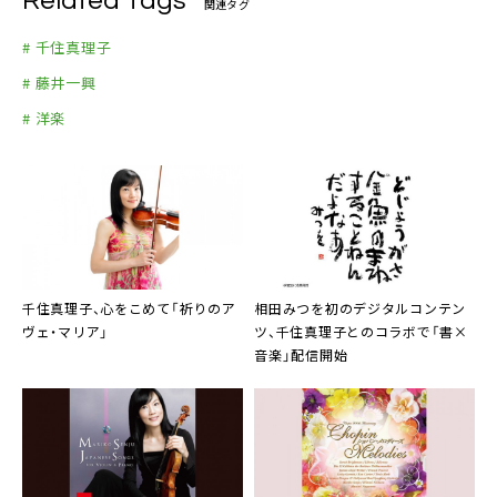
Related Tags
関連タグ
# 千住真理子
# 藤井一興
# 洋楽
千住真理子
、心をこめて「祈りのア
相田みつを初のデジタルコンテン
ヴェ・マリア」
ツ、
千住真理子
とのコラボで「書×
音楽」配信開始