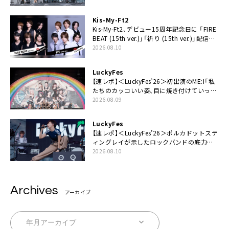
Kis-My-Ft2
Kis-My-Ft2、デビュー15周年記念日に 「FIRE
BEAT (15th ver.)」「祈り (15th ver.)」配信ス
タート
2026.08.10
LuckyFes
【速レポ】＜LuckyFes’26＞初出演のME:I「私
たちのカッコいい姿、目に焼き付けていって
ください！」
2026.08.09
LuckyFes
【速レポ】＜LuckyFes’26＞ポルカドットステ
ィングレイが示したロックバンドの底力
「LuckyFesのマスコットキャラクターである
2026.08.10
俺たちが、ライブとは何であるかを教えてや
る」
Archives
アーカイブ