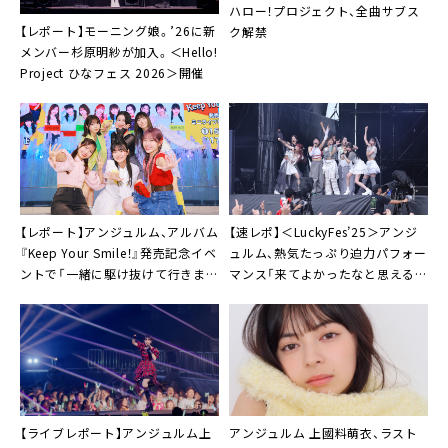
ハロー！プロジェクト、全曲サブス
【レポート】モーニング娘。’26に新
ク解禁
メンバー杉原明紗が加入。＜Hello!
Project ひなフェス 2026＞開催
【レポート】アンジュルム、アルバム
【速レポ】＜LuckyFes’25＞アンジ
『Keep Your Smile！』発売記念イベ
ュルム、熱気たっぷり迫力パフォー
ントで「一緒に駆け抜けて行きまし
マンス「来てよかったなと思えるラ
ょう！」
イブを届けたい」
【ライブレポート】アンジュルム上
アンジュルム 上國料萌衣、ラスト