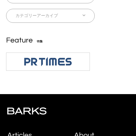
Feature
特集
Articles
About