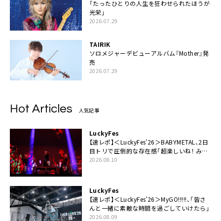
「たったひとりの人生を狂わせられたほうが
光栄」
2026.07.29
TAIRIK
ソロメジャーデビューアルバム『Mother』発
売
2026.07.29
Hot Articles
人気記事
LuckyFes
【速レポ】＜LuckyFes’26＞BABYMETAL、2日
目トリで圧倒的な存在感「超楽しいね！ みん
なありがとう！」
2026.08.10
LuckyFes
【速レポ】＜LuckyFes’26＞MyGO!!!!!、「皆さ
んと一緒に素敵な時間を過ごしていけたら」
2026.08.09