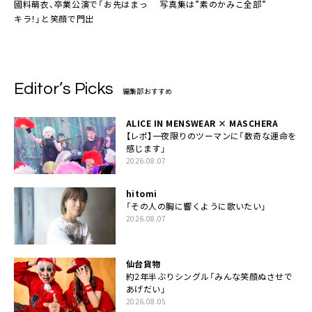
國料萌衣、卒業公演で「お先はまっ
写真集は”素のかみこ全部”
キラ！」と笑顔で門出
Editor’s Picks
編集部おすすめ
ALICE IN MENSWEAR × MASCHERA
【レポ】一夜限りのツーマンに「数奇な運命を
感じます」
2026.08.07
hitomi
「その人の胸に響くように歌いたい」
2026.08.07
仙台貨物
約2年半ぶりシングル「みんな笑顔ぬさせで
あげだい」
2026.08.05