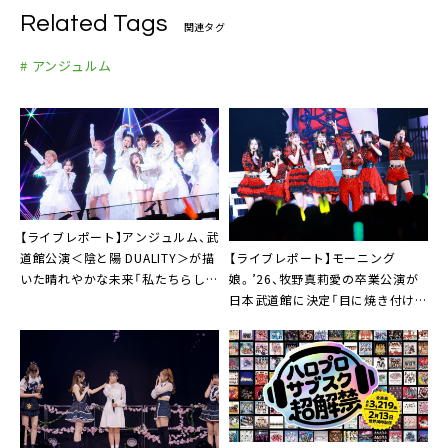
Related Tags
関連タグ
# アンジュルム
【ライブレポート】アンジュルム、武
【ライブレポート】モーニング
道館公演＜陰と陽 DUALITY＞が描
娘。’26、牧野真莉愛の卒業公演が
いた晴れやかな未来「私たちらしく
日本武道館に決定「目に焼き付けて
成長することができた」
ほしいと思います」