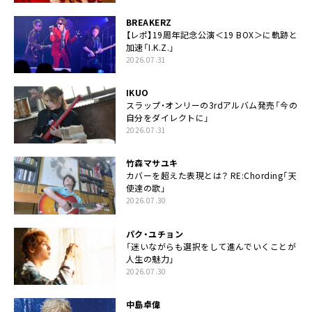
BREAKERZ
【レポ】19周年記念公演＜19 BOX＞に軌跡と
加速「I.K.Z.」
2026.07.31
IKUO
スラップ・オンリーの3rdアルバム発売「今の
自分をダイレクトに」
2026.07.31
竹森マサユキ
カバーを超えた表現とは？ RE:Chording「天
使達の歌」
2026.07.30
パク・ユチョン
「迷いながらも選択をして進んでいくことが
人生の魅力」
2026.07.30
中島卓偉