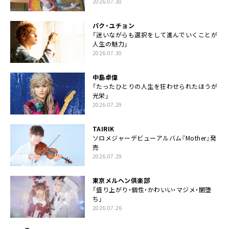
2026.07.30
パク・ユチョン
「迷いながらも選択をして進んでいくことが
人生の魅力」
2026.07.30
中島卓偉
「たったひとりの人生を狂わせられたほうが
光栄」
2026.07.29
TAIRIK
ソロメジャーデビューアルバム『Mother』発
売
2026.07.29
東京メルヘン倶楽部
「盛り上がり・個性・かわいい・マジメ・闇堕
ち」
2026.07.26