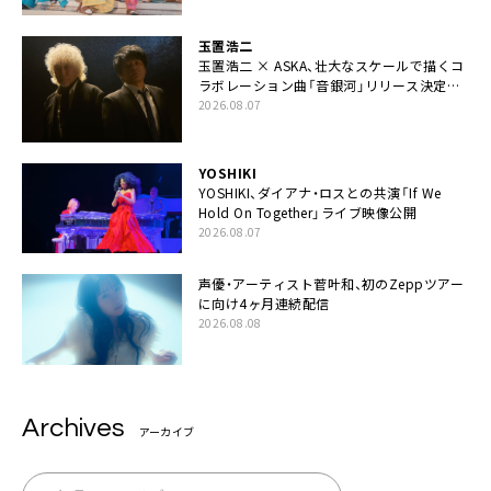
玉置浩二
玉置浩二 × ASKA、壮大なスケールで描くコ
ラボレーション曲「音銀河」リリース決定。
カップリングには新曲「命の宿り」収録も
2026.08.07
YOSHIKI
YOSHIKI、ダイアナ・ロスとの共演「If We
Hold On Together」ライブ映像公開
2026.08.07
声優・アーティスト菅叶和、初のZeppツアー
に向け4ヶ月連続配信
2026.08.08
Archives
アーカイブ