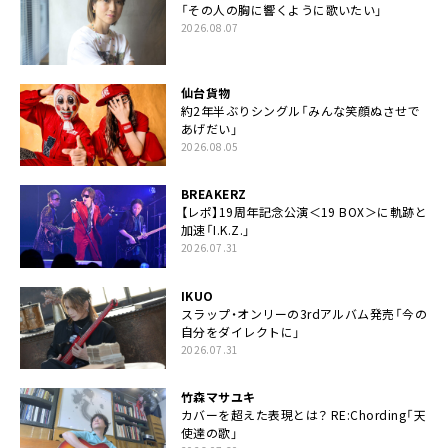
「その人の胸に響くように歌いたい」
2026.08.07
仙台貨物
約2年半ぶりシングル「みんな笑顔ぬさせで
あげだい」
2026.08.05
BREAKERZ
【レポ】19周年記念公演＜19 BOX＞に軌跡と
加速「I.K.Z.」
2026.07.31
IKUO
スラップ・オンリーの3rdアルバム発売「今の
自分をダイレクトに」
2026.07.31
竹森マサユキ
カバーを超えた表現とは？ RE:Chording「天
使達の歌」