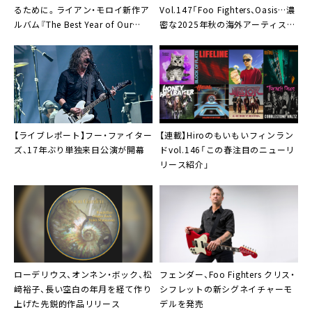
るために。ライアン・モロイ新作ア
Vol.147「Foo Fighters、Oasis…濃
ルバム『The Best Year of Our
密な2025年秋の海外アーティスト
Lives』
来日ラッシュを振り返る」
【ライブレポート】フー・ファイター
【連載】Hiroのもいもいフィンラン
ズ、17年ぶり単独来日公演が開幕
ドvol.146「この春注目のニューリ
リース紹介」
ローデリウス
、オンネン・ボック、松
フェンダー
、Foo Fighters クリス・
﨑裕子、長い空白の年月を経て作り
シフレットの新シグネイチャーモ
上げた先鋭的作品リリース
デルを発売