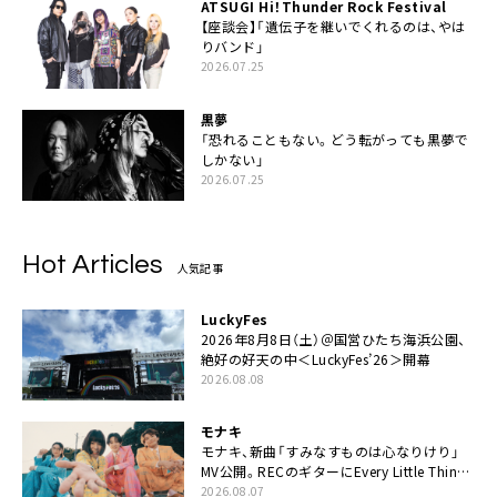
ATSUGI Hi！Thunder Rock Festival
【座談会】「遺伝子を継いでくれるのは、やは
りバンド」
2026.07.25
黒夢
「恐れることもない。どう転がっても黒夢で
しかない」
2026.07.25
Hot Articles
人気記事
LuckyFes
2026年8月8日（土）＠国営ひたち海浜公園、
絶好の好天の中＜LuckyFes’26＞開幕
2026.08.08
モナキ
モナキ、新曲「すみなすものは心なりけり」
MV公開。RECのギターにEvery Little Thing・
伊藤一朗参加も
2026.08.07