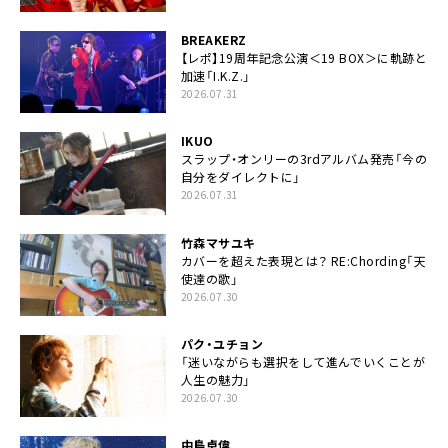
BREAKERZ
【レポ】19周年記念公演＜19 BOX＞に軌跡と
加速「I.K.Z.」
2026.07.31
IKUO
スラップ・オンリーの3rdアルバム発売「今の
自分をダイレクトに」
2026.07.31
竹森マサユキ
カバーを超えた表現とは？ RE:Chording「天
使達の歌」
2026.07.30
パク・ユチョン
「迷いながらも選択をして進んでいくことが
人生の魅力」
2026.07.30
中島卓偉