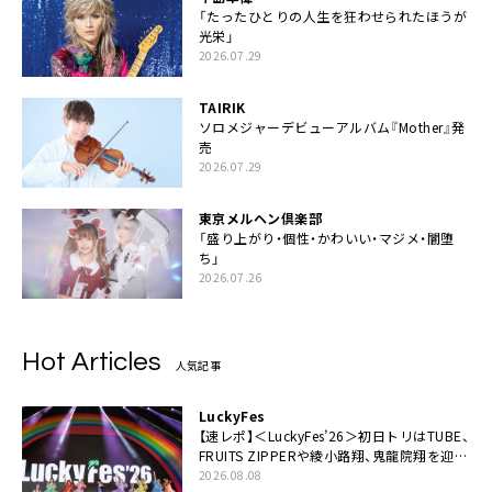
「たったひとりの人生を狂わせられたほうが
光栄」
2026.07.29
TAIRIK
ソロメジャーデビューアルバム『Mother』発
売
2026.07.29
東京メルヘン倶楽部
「盛り上がり・個性・かわいい・マジメ・闇堕
ち」
2026.07.26
Hot Articles
人気記事
LuckyFes
【速レポ】＜LuckyFes’26＞初日トリはTUBE、
FRUITS ZIPPERや綾小路翔、鬼龍院翔を迎え
た豪華コラボも「知ってたらぜひ一緒に歌っ
2026.08.08