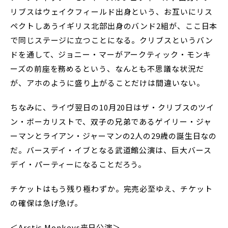
リブスはウェイクフィールド出身という、お互いにリス
ペクトしあうイギリス北部出身のバンド2組が、ここ日本
で同じステージに立つことになる。クリブスというバン
ドを通して、ジョニー・マーがアークティック・モンキ
ーズの前座を務めるという、なんとも不思議な状況だ
が、アホのように盛り上がることだけは間違いない。
ちなみに、ライヴ翌日の10月20日はザ・クリブスのツイ
ン・ボーカリストで、双子の兄弟であるゲイリー・ジャ
ーマンとライアン・ジャーマンの2人の29歳の誕生日なの
だ。バースデイ・イブとなる武道館公演は、巨大バース
デイ・パーティーになることだろう。
チケットはもう残り極わずか。完売必至ゆえ、チケット
の確保は急げ急げ。
＜Arctic Monkeys来日公演＞