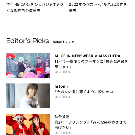
作『THE CAR』をひっさげ9年ぶり
2022年のベスト・アルバム
10作を
となる来日公演発表
発表
Editor’s Picks
編集部おすすめ
ALICE IN MENSWEAR × MASCHERA
【レポ】一夜限りのツーマンに「数奇な運命を
感じます」
2026.08.07
hitomi
「その人の胸に響くように歌いたい」
2026.08.07
仙台貨物
約2年半ぶりシングル「みんな笑顔ぬさせで
あげだい」
2026.08.05