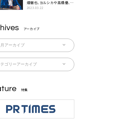
畑徹也、ヨルシカや高橋優、キ
タニタツヤなど9名のゲスト
2023.03.22
を迎えた初アルバムに音楽人
生の総括「自分自身を再確認
できた」
hives
アーカイブ
ture
特集