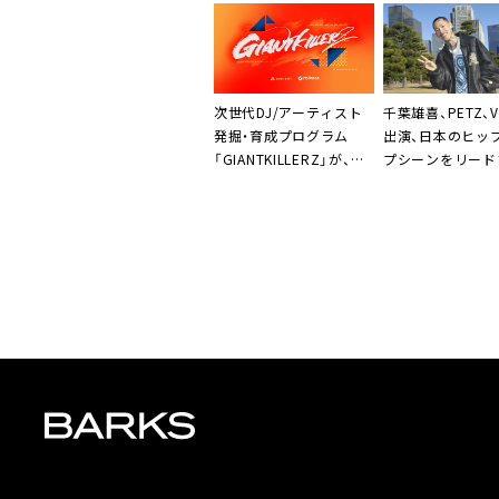
次世代DJ/アーティスト
千葉雄喜、PETZ、V
発掘・育成プログラム
出演、日本のヒッ
「GIANTKILLERZ」が、エ
プシーンをリード
イベックス＆Nicky
ッパー/DJが一堂
Romero主宰レーベル・
する＜Feels＞開
Protocol Recordingに
よってローンチ