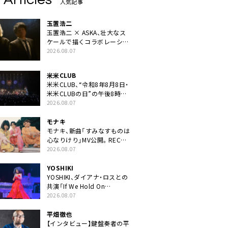
人気記事
玉置浩二
玉置浩二 × ASKA、壮大なス
ケールで描くコラボレーショ
ン曲「音銀河」リリース決定。
2026.08.07
カップリングには新曲「命の
宿り」収録も
米米CLUB
米米CLUB、“令和8年8月8日・
米米CLUBの日”の午後8時に
40周年ライブより「FANtachy
2026.08.07
medley」を88年限定公開
モナキ
モナキ、新曲「すみなすものは
心なりけり」MV公開。RECの
ギターにEvery Little Thing・
2026.08.07
伊藤一朗参加も
YOSHIKI
YOSHIKI、ダイアナ・ロスとの
共演「If We Hold On
Together」ライブ映像公開
2026.08.07
平畑徹也
【インタビュー】鍵盤奏者の平