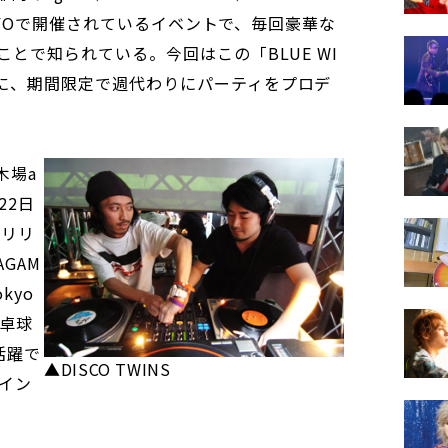
S TOKYOで開催されているイベントで、毎回豪華な
とで知られている。今回はこの「BLUE WI
期間中に、期間限定で週代わりにパーティをプロデ
木場a
22日
をリリ
AGAM
kyo
野卓球
活躍で
▲DISCO TWINS
イン