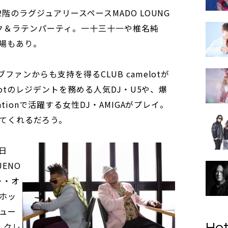
階のラグジュアリースペースMADO LOUNG
ク＆ラテンパーティ。一十三十一や椎名純
の登場もあり。
ファンからも支持を得るCLUB camelotが
elotのレジデントを務める人気DJ・U5や、爆
ationで活躍する女性DJ・AMIGAがプレイ。
てくれるだろう。
日
UENO
ー・オ
ホッ
デュー
、クレ
Hot