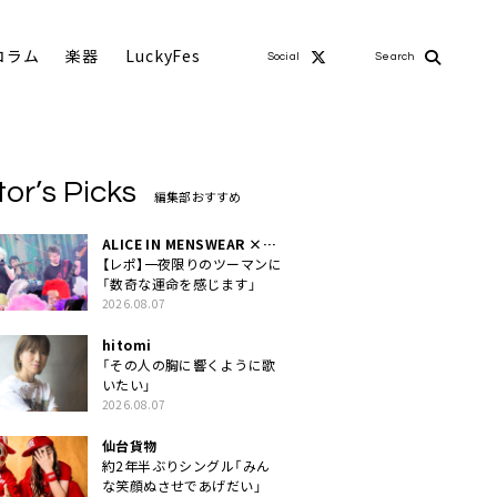
コラム
楽器
LuckyFes
Social
Search
tor’s Picks
編集部おすすめ
ALICE IN MENSWEAR ×
MASCHERA
【レポ】一夜限りのツーマンに
「数奇な運命を感じます」
2026.08.07
hitomi
「その人の胸に響くように歌
いたい」
2026.08.07
仙台貨物
約2年半ぶりシングル「みん
な笑顔ぬさせであげだい」