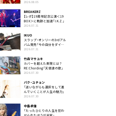
2026.08.05
BREAKERZ
【レポ】19周年記念公演＜19
BOX＞に軌跡と加速「I.K.Z.」
2026.07.31
IKUO
スラップ・オンリーの3rdアル
バム発売「今の自分をダイレ
クトに」
2026.07.31
竹森マサユキ
カバーを超えた表現とは？
RE:Chording「天使達の歌」
2026.07.30
パク・ユチョン
「迷いながらも選択をして進
んでいくことが人生の魅力」
2026.07.30
中島卓偉
「たったひとりの人生を狂わ
せられたほうが光栄」