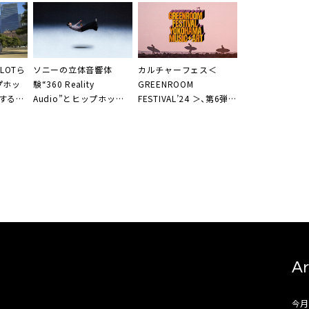
LOTら
ソニーの立体音響体
カルチャーフェス＜
プホッ
験“360 Reality
GREENROOM
するラ
Audio”とヒップホップ
FESTIVAL’24 ＞、第6弾出
に集結
のコラボ、「360 Reality
演アーティスト発表
催
Audio x HIPHOP」プロ
ジェクト始動
Ar
今