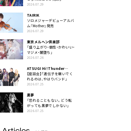
2026.07.29
TAIRIK
ソロメジャーデビューアルバ
ム『Mother』発売
2026.07.29
東京メルヘン倶楽部
「盛り上がり・個性・かわいい・
マジメ・闇堕ち」
2026.07.26
ATSUGI Hi！Thunder
Rock Festival
【座談会】「遺伝子を継いでく
れるのは、やはりバンド」
2026.07.25
黒夢
「恐れることもない。どう転
がっても黒夢でしかない」
2026.07.25
 Articles