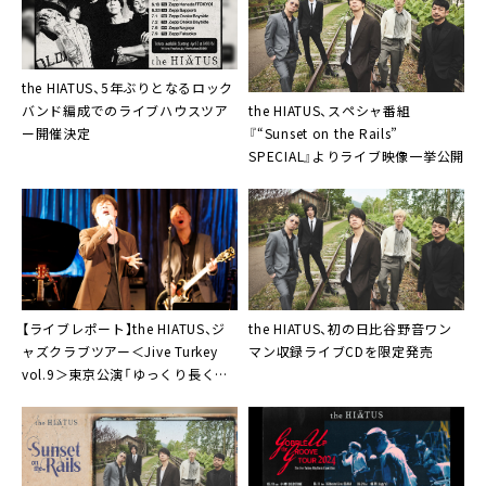
the HIATUS、5年ぶりとなるロック
the HIATUS、スペシャ番組
バンド編成でのライブハウスツア
『“Sunset on the Rails”
ー開催決定
SPECIAL』よりライブ映像一挙公開
【ライブレポート】the HIATUS、ジ
the HIATUS、初の日比谷野音ワン
ャズクラブツアー＜Jive Turkey
マン収録ライブCDを限定発売
vol.9＞東京公演「ゆっくり長くや
っていきたい」