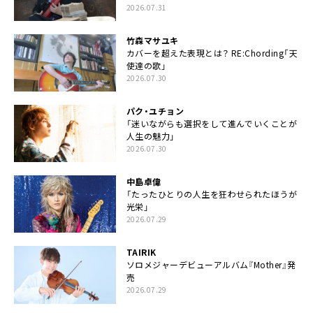
2026.07.31
竹森マサユキ
カバーを超えた表現とは？ RE:Chording「天
使達の歌」
2026.07.30
パク・ユチョン
「迷いながらも選択をして進んでいくことが
人生の魅力」
2026.07.30
中島卓偉
「たったひとりの人生を狂わせられたほうが
光栄」
2026.07.29
TAIRIK
ソロメジャーデビューアルバム『Mother』発
売
2026.07.29