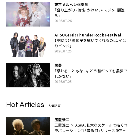
東京メルヘン倶楽部
「盛り上がり・個性・かわいい・マジメ・闇堕
ち」
2026.07.26
ATSUGI Hi！Thunder Rock Festival
【座談会】「遺伝子を継いでくれるのは、やは
りバンド」
2026.07.25
黒夢
「恐れることもない。どう転がっても黒夢で
しかない」
2026.07.25
Hot Articles
人気記事
玉置浩二
玉置浩二 × ASKA、壮大なスケールで描くコ
ラボレーション曲「音銀河」リリース決定。