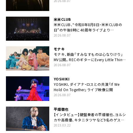
カップリングには新曲「命の宿り」収録も
2026.08.07
米米CLUB
米米CLUB、“令和8年8月8日・米米CLUBの
日”の午後8時に40周年ライブより
「FANtachy medley」を88年限定公開
2026.08.07
モナキ
モナキ、新曲「すみなすものは心なりけり」
MV公開。RECのギターにEvery Little Thing・
伊藤一朗参加も
2026.08.07
YOSHIKI
YOSHIKI、ダイアナ・ロスとの共演「If We
Hold On Together」ライブ映像公開
2026.08.07
平畑徹也
【インタビュー】鍵盤奏者の平畑徹也、ヨルシ
カや高橋優、キタニタツヤなど9名のゲスト
を迎えた初アルバムに音楽人生の総括「自分
2023.03.22
自身を再確認できた」