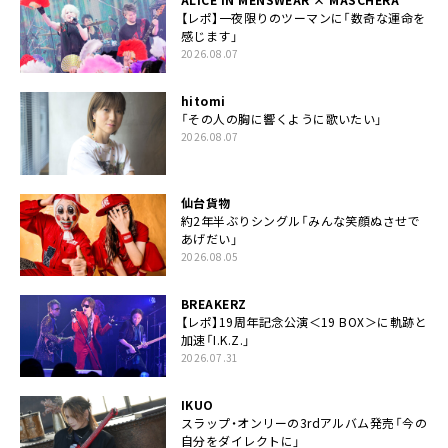
【レポ】一夜限りのツーマンに「数奇な運命を
感じます」
2026.08.07
hitomi
「その人の胸に響くように歌いたい」
2026.08.07
仙台貨物
約2年半ぶりシングル「みんな笑顔ぬさせで
あげだい」
2026.08.05
BREAKERZ
【レポ】19周年記念公演＜19 BOX＞に軌跡と
加速「I.K.Z.」
2026.07.31
IKUO
スラップ・オンリーの3rdアルバム発売「今の
自分をダイレクトに」