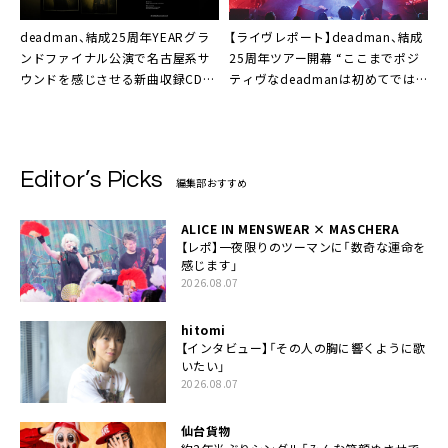
deadman、結成25周年YEARグラ
【ライヴレポート】deadman、結成
ンドファイナル公演で名古屋系サ
25周年ツアー開幕 “ここまでポジ
ウンドを感じさせる新曲収録CD配
ティヴなdeadmanは初めてでは
布
ないか”
Editor’s Picks
編集部おすすめ
ALICE IN MENSWEAR × MASCHERA
【レポ】一夜限りのツーマンに「数奇な運命を
感じます」
2026.08.07
hitomi
【インタビュー】「その人の胸に響くように歌
いたい」
2026.08.07
仙台貨物