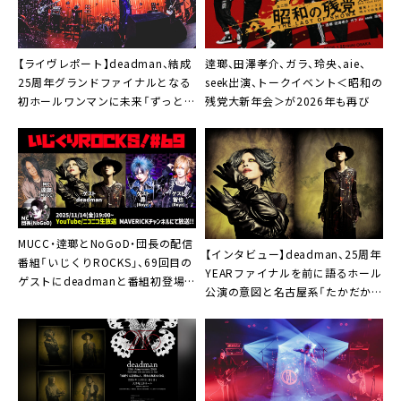
【ライヴレポート】deadman、結成
逹瑯、田澤孝介、ガラ、玲央、aie、
25周年グランドファイナルとなる
seek出演、トークイベント＜昭和の
初ホールワンマンに未来「ずっとや
残党大新年会＞が2026年も再び
っていたい」
MUCC・逹瑯とNoGoD・団長の配信
【インタビュー】deadman、25周年
番組「いじくりROCKS」、69回目の
YEARファイナルを前に語るホール
ゲストにdeadmanと番組初登場
公演の意図と名古屋系「たかだか音
のRoyzから昴・智也出演決定
楽だし、たかだか人生。瞬間瞬間で
面白いことを」