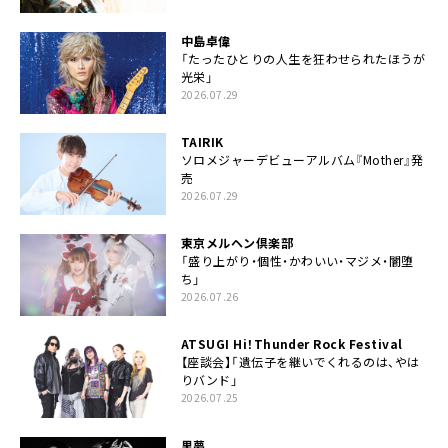
中島卓偉
「たったひとりの人生を狂わせられたほうが
光栄」
2026.07.29
TAIRIK
ソロメジャーデビューアルバム『Mother』発
売
2026.07.29
東京メルヘン倶楽部
「盛り上がり・個性・かわいい・マジメ・闇堕
ち」
2026.07.26
ATSUGI Hi！Thunder Rock Festival
【座談会】「遺伝子を継いでくれるのは、やは
りバンド」
2026.07.25
黒夢