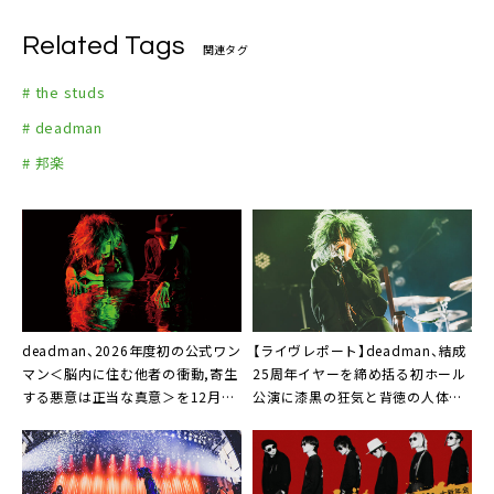
Related Tags
関連タグ
# the studs
# deadman
# 邦楽
deadman、2026年度初の公式ワン
【ライヴレポート】deadman、結成
マン＜脳内に住む他者の衝動,寄生
25周年イヤーを締め括る初ホール
する悪意は正当な真意＞を12月開
公演に漆黒の狂気と背徳の人体実
催
験「26周年もよろしく」