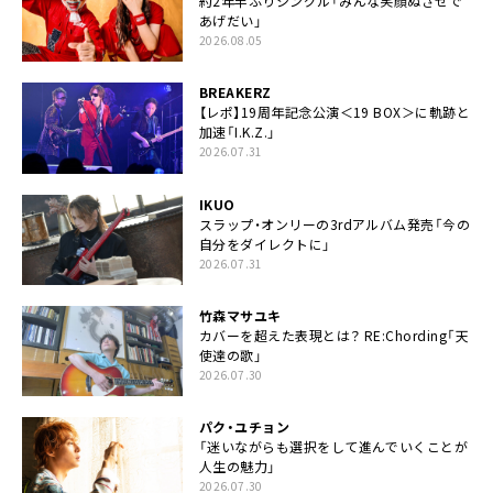
約2年半ぶりシングル「みんな笑顔ぬさせで
あげだい」
2026.08.05
BREAKERZ
【レポ】19周年記念公演＜19 BOX＞に軌跡と
加速「I.K.Z.」
2026.07.31
IKUO
スラップ・オンリーの3rdアルバム発売「今の
自分をダイレクトに」
2026.07.31
竹森マサユキ
カバーを超えた表現とは？ RE:Chording「天
使達の歌」
2026.07.30
パク・ユチョン
「迷いながらも選択をして進んでいくことが
人生の魅力」
2026.07.30