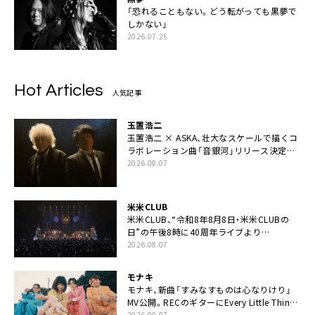
「恐れることもない。どう転がっても黒夢で
しかない」
2026.07.25
Hot Articles
人気記事
玉置浩二
玉置浩二 × ASKA、壮大なスケールで描くコ
ラボレーション曲「音銀河」リリース決定。
カップリングには新曲「命の宿り」収録も
2026.08.07
米米CLUB
米米CLUB、“令和8年8月8日・米米CLUBの
日”の午後8時に40周年ライブより
「FANtachy medley」を88年限定公開
2026.08.07
モナキ
モナキ、新曲「すみなすものは心なりけり」
MV公開。RECのギターにEvery Little Thing・
伊藤一朗参加も
2026.08.07