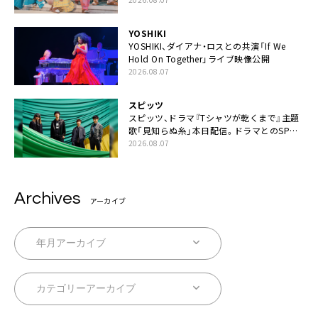
YOSHIKI
YOSHIKI、ダイアナ・ロスとの共演「If We
Hold On Together」ライブ映像公開
2026.08.07
スピッツ
スピッツ、ドラマ『Tシャツが乾くまで』主題
歌「見知らぬ糸」本日配信。ドラマとのSPコ
ラボムービー公開も
2026.08.07
Archives
アーカイブ