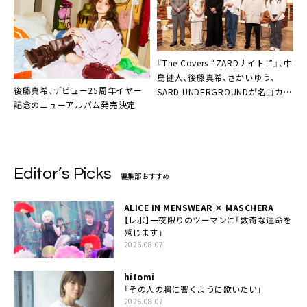
『The Covers “ZARDナイト！”』、中
島健人、後藤真希、さかいゆう、
後藤真希、デビュー25周年イヤー
SARD UNDERGROUNDが名曲カバ
記念のニューアルバム発売決定
ー
Editor’s Picks
編集部おすすめ
ALICE IN MENSWEAR × MASCHERA
【レポ】一夜限りのツーマンに「数奇な運命を
感じます」
2026.08.07
hitomi
「その人の胸に響くように歌いたい」
2026.08.07