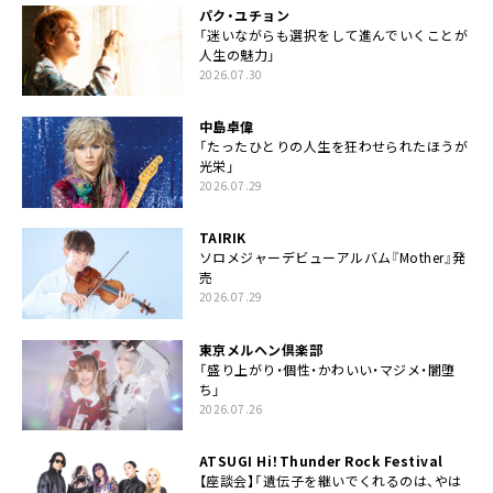
パク・ユチョン
「迷いながらも選択をして進んでいくことが
人生の魅力」
2026.07.30
中島卓偉
「たったひとりの人生を狂わせられたほうが
光栄」
2026.07.29
TAIRIK
ソロメジャーデビューアルバム『Mother』発
売
2026.07.29
東京メルヘン倶楽部
「盛り上がり・個性・かわいい・マジメ・闇堕
ち」
2026.07.26
ATSUGI Hi！Thunder Rock Festival
【座談会】「遺伝子を継いでくれるのは、やは