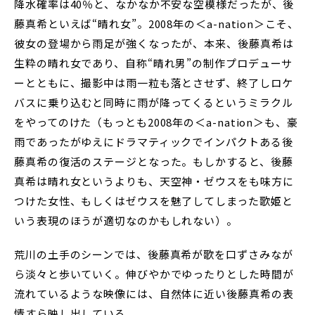
降水確率は40％と、なかなか不安な空模様だったが、後
藤真希といえば“晴れ女”。2008年の＜a-nation＞こそ、
彼女の登場から雨足が強くなったが、本来、後藤真希は
生粋の晴れ女であり、自称“晴れ男”の制作プロデューサ
ーとともに、撮影中は雨一粒も落とさせず、終了しロケ
バスに乗り込むと同時に雨が降ってくるというミラクル
をやってのけた（もっとも2008年の＜a-nation＞も、豪
雨であったがゆえにドラマティックでインパクトある後
藤真希の復活のステージとなった。もしかすると、後藤
真希は晴れ女というよりも、天空神・ゼウスをも味方に
つけた女性、もしくはゼウスを魅了してしまった歌姫と
いう表現のほうが適切なのかもしれない）。
荒川の土手のシーンでは、後藤真希が歌を口ずさみなが
ら淡々と歩いていく。伸びやかでゆったりとした時間が
流れているような映像には、自然体に近い後藤真希の表
情すら映し出している。