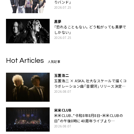
りバンド」
2026.07.25
黒夢
「恐れることもない。どう転がっても黒夢で
しかない」
2026.07.25
Hot Articles
人気記事
玉置浩二
玉置浩二 × ASKA、壮大なスケールで描くコ
ラボレーション曲「音銀河」リリース決定。
カップリングには新曲「命の宿り」収録も
2026.08.07
米米CLUB
米米CLUB、“令和8年8月8日・米米CLUBの
日”の午後8時に40周年ライブより
「FANtachy medley」を88年限定公開
2026.08.07