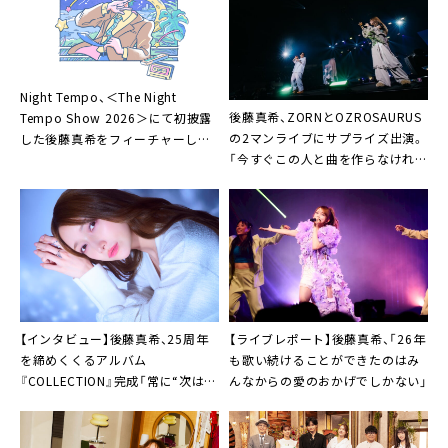
Night Tempo、＜The Night
後藤真希、ZORNとOZROSAURUS
Tempo Show 2026＞にて初披露
の2マンライブにサプライズ出演。
した後藤真希をフィーチャーした
「今すぐこの人と曲を作らなければ
新曲「Masterplan」リリース決定
いけない」と天啓を受けたコラボ楽
曲「地元LOVE feat. 後藤真希」披露
も
【インタビュー】後藤真希、25周年
【ライブレポート】後藤真希、「26年
を締めくくるアルバム
も歌い続けることができたのはみ
『COLLECTION』完成「常に“次はど
んなからの愛のおかげでしかない」
うしようかな”って思ってます」