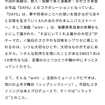
今回の楽曲は、歌人・加藤千恵と漫画家・おかざき真里
の作品『DAYS』とのコラボレーションとなっている。
『DAYS』は、夢や将来のことへの想いを抱きながら淡々
と日常を生きていく4人の女の子のオムニバスストーリ
ー。そして楽曲「with…」は、後藤真希自身の体験をも
とにして描かれた、“そばにいてくれる誰かの大切さ”が
テーマだ。＜毎日のささやかな日常をシアワセに感じら
れるのは、いつも大切なひとや、大切なものがそばにあ
るから。＞そんな気持ちを抱いたことがあるSWEET BLA
CK世代ならば、言葉のひとつひとつが胸の中にすっと入
っていくだろう。
さて、そんな「with…」注目のミュージックビデオは、
荒川の土手が舞台（リップシンクシーン）。今回もスタ
イリングは本人プロデュースで、テーマは“リラック
ス”とのこと。