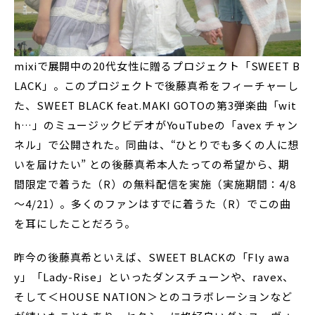
mixiで展開中の20代女性に贈るプロジェクト「SWEET B
LACK」。このプロジェクトで後藤真希をフィーチャーし
た、SWEET BLACK feat.MAKI GOTOの第3弾楽曲「wit
h…」のミュージックビデオがYouTubeの「avex チャン
ネル」で公開された。同曲は、“ひとりでも多くの人に想
いを届けたい” との後藤真希本人たっての希望から、期
間限定で着うた（R）の無料配信を実施（実施期間：4/8
～4/21）。多くのファンはすでに着うた（R）でこの曲
を耳にしたことだろう。
昨今の後藤真希といえば、SWEET BLACKの「Fly awa
y」「Lady-Rise」といったダンスチューンや、ravex、
そして＜HOUSE NATION＞とのコラボレーションなど