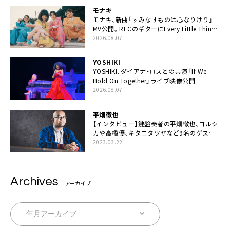
モナキ
モナキ、新曲「すみなすものは心なりけり」
MV公開。RECのギターにEvery Little Thing・
伊藤一朗参加も
2026.08.07
YOSHIKI
YOSHIKI、ダイアナ・ロスとの共演「If We
Hold On Together」ライブ映像公開
2026.08.07
平畑徹也
【インタビュー】鍵盤奏者の平畑徹也、ヨルシ
カや高橋優、キタニタツヤなど9名のゲスト
を迎えた初アルバムに音楽人生の総括「自分
2023.03.22
自身を再確認できた」
Archives
アーカイブ