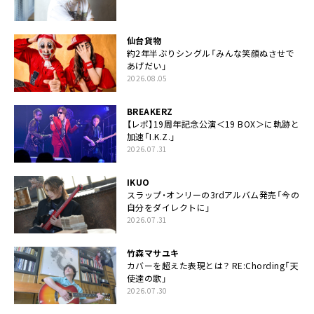
仙台貨物
約2年半ぶりシングル「みんな笑顔ぬさせで
あげだい」
2026.08.05
BREAKERZ
【レポ】19周年記念公演＜19 BOX＞に軌跡と
加速「I.K.Z.」
2026.07.31
IKUO
スラップ・オンリーの3rdアルバム発売「今の
自分をダイレクトに」
2026.07.31
竹森マサユキ
カバーを超えた表現とは？ RE:Chording「天
使達の歌」
2026.07.30