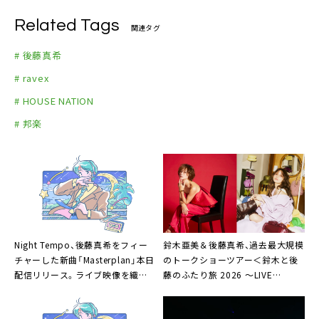
Related Tags
関連タグ
# 後藤真希
# ravex
# HOUSE NATION
# 邦楽
Night Tempo、後藤真希をフィー
鈴木亜美＆後藤真希、過去最大規模
チャーした新曲「Masterplan」本日
のトークショーツアー＜鈴⽊と後
配信リリース。ライブ映像を織り
藤のふたり旅 2026 〜LIVE
交ぜたMV公開決定も
SHOW〜＞スケジュール解禁