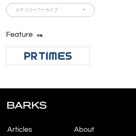
Feature
特集
Articles
About