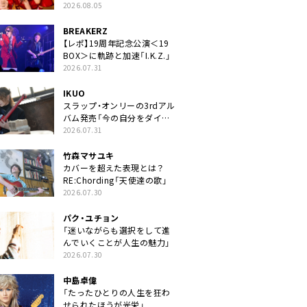
2026.08.05
BREAKERZ
【レポ】19周年記念公演＜19
BOX＞に軌跡と加速「I.K.Z.」
2026.07.31
IKUO
スラップ・オンリーの3rdアル
バム発売「今の自分をダイレ
クトに」
2026.07.31
竹森マサユキ
カバーを超えた表現とは？
RE:Chording「天使達の歌」
2026.07.30
パク・ユチョン
「迷いながらも選択をして進
んでいくことが人生の魅力」
2026.07.30
中島卓偉
「たったひとりの人生を狂わ
せられたほうが光栄」