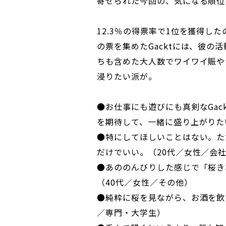
寄せられた今回の、気になる順位
12.3％の得票率で1位を獲得した
の票を集めたGacktには、彼の活動
ちも含めた大人数でワイワイ賑や
浸りたい派が。
●お仕事にも遊びにも真剣なGac
を期待して、一緒に盛り上がりた
●特にしてほしいことはない。た
だけでいい。（20代／女性／会
●あののんびりした感じで「桜き
（40代／女性／その他）
●純粋に桜を見ながら、お酒を飲
／専門・大学生）