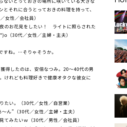
らないとっておきの場所に咲いている大きな
ンとそれに合うとっておきの料理を持って、
代／女性／会社員）
夜のお花見をしたい！ ライトに照らされた
o^*)o（30代／女性／主婦・主夫）
」ですね。…そりゃそうか。
を獲得したのは、安倍なつみ。20～40代の男
。けれども料理好きで健康オタクな彼女に
りたい。（30代／女性／自営業）
あ～ん”（30代／女性／主婦・主夫）
見てみたいｗ（30代／男性／会社員）