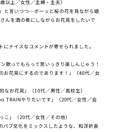
0歳以上／女性／主婦・主夫）
」と言いつつ…ボーッと桜の花を見ながら嬉
Jさんを酒の肴にしながらお花見をしたいで
トにナイスなコメントが寄せられました。
ンガン歌ってもらって思いっきり楽しんじゃう！
のお花見にするのであります！」（40代／女
的なお花見」（10代／男性／高校生）
hoo TRAINやりたいです」（20代／女性／会
っこ」（20代／女性／その他）
スのパブ文化をミックスしたような、和洋折衷