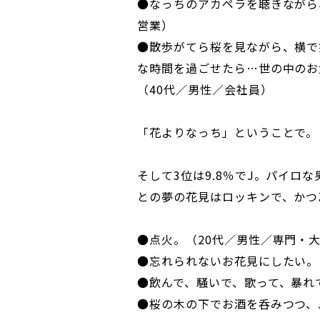
●なっちのアカペラを聴きながら
営業）
●散歩がてら桜を見ながら、横で
な時間を過ごせたら…世の中のお
（40代／男性／会社員）
「花よりなっち」ということで。
そして3位は9.8％でJ。パイロ
との夢の花見はロッキンで、かつ
●点火。（20代／男性／専門・
●忘れられないお花見にしたい。
●飲んで、騒いで、歌って、暴れ
●桜の木の下でお酒を呑みつつ、