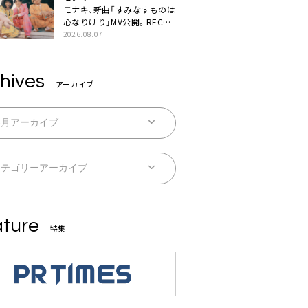
モナキ、新曲「すみなすものは
心なりけり」MV公開。RECの
ギターにEvery Little Thing・
2026.08.07
伊藤一朗参加も
hives
アーカイブ
ture
特集