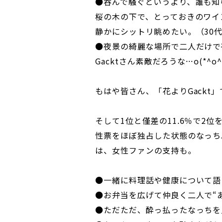
●呑んで騒ぐというより、誰も知
桜の木の下で、とっておきのワイ
静かにシットリ眺めたい。（30
●夜景の綺麗な場所で二人だけで
Gacktさん素敵だろうな…o(*^
もはや皆さん、「花よりGackt
そして1位と僅差の11.6％で2位
性票をほぼ独占した状態のなっち
は、女性ファンの支持も。
●一緒に料理話や健康について語
●お弁当を広げて仲良く二人で“
●ただただ、酔っ払ったなっちを