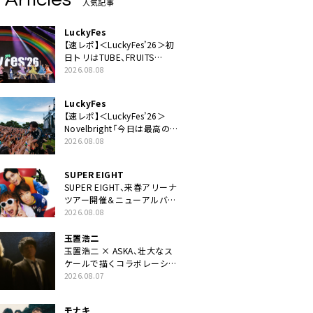
人気記事
LuckyFes
【速レポ】＜LuckyFes’26＞初
日トリはTUBE、FRUITS
ZIPPERや綾小路翔、鬼龍院翔
2026.08.08
を迎えた豪華コラボも「知っ
てたらぜひ一緒に歌ってちょ
LuckyFes
うだい」
【速レポ】＜LuckyFes’26＞
Novelbright「今日は最高のフ
ェス日和。最高の休日を、最
2026.08.08
高の夏休みを作っていきた
い」
SUPER EIGHT
SUPER EIGHT、来春アリーナ
ツアー開催＆ニューアルバム
発売決定げるEP『ダンダー
2026.08.08
ラ』本日リリース
玉置浩二
玉置浩二 × ASKA、壮大なス
ケールで描くコラボレーショ
ン曲「音銀河」リリース決定。
2026.08.07
カップリングには新曲「命の
宿り」収録も
モナキ