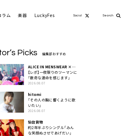
コラム
楽器
LuckyFes
Social
Search
tor’s Picks
編集部おすすめ
ALICE IN MENSWEAR ×
MASCHERA
【レポ】一夜限りのツーマンに
「数奇な運命を感じます」
2026.08.07
hitomi
「その人の胸に響くように歌
いたい」
2026.08.07
仙台貨物
約2年半ぶりシングル「みん
な笑顔ぬさせであげだい」