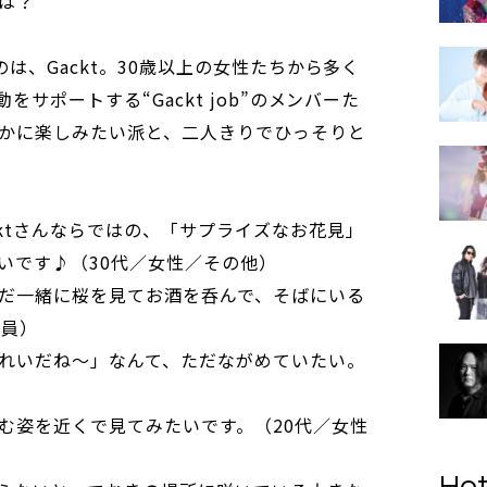
は？
のは、Gackt。30歳以上の女性たちから多く
をサポートする“Gackt job”のメンバーた
かに楽しみたい派と、二人きりでひっそりと
ktさんならではの、「サプライズなお花見」
いです♪（30代／女性／その他）
だ一緒に桜を見てお酒を呑んで、そばにいる
社員）
れいだね～」なんて、ただながめていたい。
む姿を近くで見てみたいです。（20代／女性
Hot