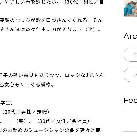
、やさしい春を感じたい。（30代／男性／自
笑顔のなっちが歌を口づさんでくれる。そん
父さん達は益々仕事に力が入ります（笑）。
Arc
な男子の熱い意見もありつつ、ロックなJ兄さん
乙女心もくすぐる模様。
Fea
大学生）
（20代／男性／無職）
て…。（笑）。（30代／女性／会社員）
Jのお勧めのミュージシャンの曲を延々と聴