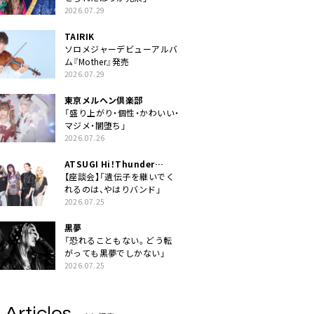
2026.07.29
TAIRIK
ソロメジャーデビューアルバ
ム『Mother』発売
2026.07.29
東京メルヘン倶楽部
「盛り上がり・個性・かわいい・
マジメ・闇堕ち」
2026.07.26
ATSUGI Hi！Thunder
Rock Festival
【座談会】「遺伝子を継いでく
れるのは、やはりバンド」
2026.07.25
黒夢
「恐れることもない。どう転
がっても黒夢でしかない」
2026.07.25
 Articles