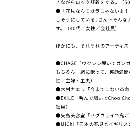
きながらロック談義をする。（5
●「花見なんてガラじゃないよ！
しそうにしているJさん…そんな
す。（40代／女性／会社員）
ほかにも、それぞれのアーティス
●CHAGE「ウクレレ弾いてガ
もちろん一緒に歌って、笑顔満開
性／主婦・主夫）
●木村カエラ「今までにない革命
●EXILE「呑んで騒いでChoo C
社員）
●矢島美容室「セグウェイで鬼ご
●MiChi「日本の花見とイギリ