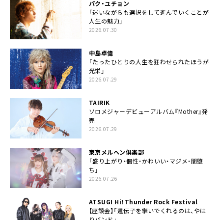
パク・ユチョン
「迷いながらも選択をして進んでいくことが
人生の魅力」
2026.07.30
中島卓偉
「たったひとりの人生を狂わせられたほうが
光栄」
2026.07.29
TAIRIK
ソロメジャーデビューアルバム『Mother』発
売
2026.07.29
東京メルヘン倶楽部
「盛り上がり・個性・かわいい・マジメ・闇堕
ち」
2026.07.26
ATSUGI Hi！Thunder Rock Festival
【座談会】「遺伝子を継いでくれるのは、やは
りバンド」