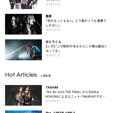
2026.07.25
黒夢
「恐れることもない。どう転がっても黒夢で
しかない」
2026.07.25
ゆとりくん
【レポ】「この制約があるからこそ俺は面白く
なってる」
2026.07.23
Hot Articles
人気記事
TAKARA
『No No Girls THE FINAL』からASHA＆
KOKONAによるユニット・TAKARAがデビュ
ー
2026.08.05
Mrs. GREEN APPLE