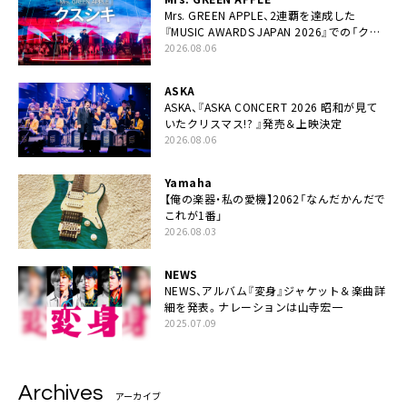
Mrs. GREEN APPLE、2連覇を達成した
『MUSIC AWARDS JAPAN 2026』での「クス
シキ」ライブパフォーマンスをYouTube公開
2026.08.06
ASKA
ASKA、『ASKA CONCERT 2026 昭和が見て
いたクリスマス!? 』発売＆上映決定
2026.08.06
Yamaha
【俺の楽器・私の愛機】2062「なんだかんだで
これが1番」
2026.08.03
NEWS
NEWS、アルバム『変身』ジャケット＆楽曲詳
細を発表。ナレーションは⼭寺宏⼀
2025.07.09
Archives
アーカイブ