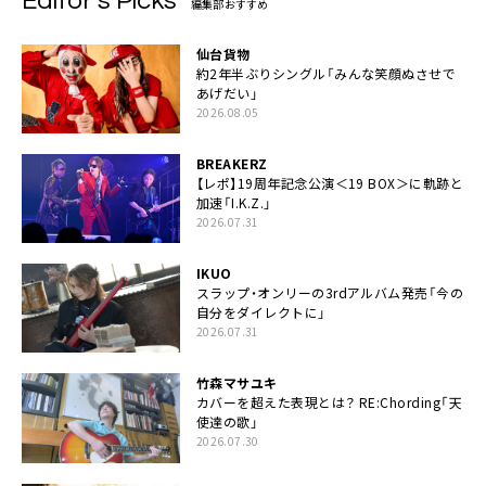
Editor’s Picks
編集部おすすめ
仙台貨物
約2年半ぶりシングル「みんな笑顔ぬさせで
あげだい」
2026.08.05
BREAKERZ
【レポ】19周年記念公演＜19 BOX＞に軌跡と
加速「I.K.Z.」
2026.07.31
IKUO
スラップ・オンリーの3rdアルバム発売「今の
自分をダイレクトに」
2026.07.31
竹森マサユキ
カバーを超えた表現とは？ RE:Chording「天
使達の歌」
2026.07.30