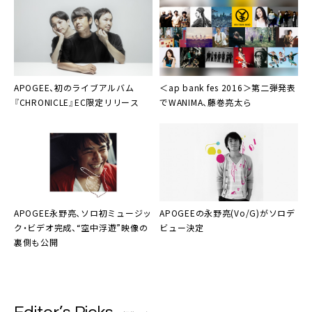
APOGEE、初のライブアルバム
＜
ap bank fes 2016
＞第二弾発表
『CHRONICLE』EC限定リリース
で
WANIMA
、
藤巻亮太ら
APOGEE永野亮
、ソロ初ミュージッ
APOGEE
の
永野亮
(Vo/G)がソロデ
ク・ビデオ完成、“空中浮遊”映像の
ビュー決定
裏側も公開