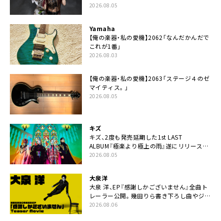
ー
2026.08.05
Yamaha
【俺の楽器・私の愛機】2062「なんだかんだで
これが1番」
2026.08.03
【俺の楽器・私の愛機】2063「ステージ４のゼ
マイティス。」
2026.08.05
キズ
キズ、2度も発売延期した1st LAST
ALBUM『極楽より極上の雨』遂にリリース。
収録曲「はじまり」MV公開
2026.08.05
大泉洋
大泉 洋、EP『感謝しかございません』全曲ト
レーラー公開。幾田りら書き下ろし曲やジャ
ズピアニスト・小曽根真による提供曲のレコ
2026.08.06
ーディング映像の一部解禁も