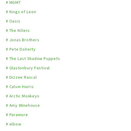
# MGMT
# Kings of Leon
# Oasis
# The Killers
# Jonas Brothers
# Pete Doherty
# The Last Shadow Puppets
# Glastonbury Festival
# Dizzee Rascal
# Calvin Harris
# Arctic Monkeys
# Amy Winehouse
# Paramore
# elbow