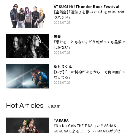
ATSUGI Hi！Thunder Rock Festival
【座談会】「遺伝子を継いでくれるのは、やは
りバンド」
2026.07.25
黒夢
「恐れることもない。どう転がっても黒夢で
しかない」
2026.07.25
ゆとりくん
【レポ】「この制約があるからこそ俺は面白く
なってる」
2026.07.23
Hot Articles
人気記事
TAKARA
『No No Girls THE FINAL』からASHA＆
KOKONAによるユニット・TAKARAがデビュ