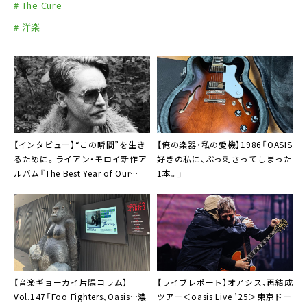
# The Cure
# 洋楽
【インタビュー】“この瞬間”を生き
【俺の楽器・私の愛機】1986「OASIS
るために。ライアン・モロイ新作ア
好きの私に、ぶっ刺さってしまった
ルバム『The Best Year of Our
1本。」
Lives』
【音楽ギョーカイ片隅コラム】
【ライブレポート】オアシス、再結成
Vol.147「Foo Fighters、Oasis…濃
ツアー＜oasis Live ’25＞東京ドー