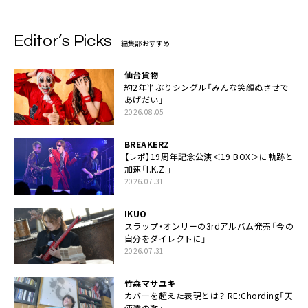
Editor’s Picks
編集部おすすめ
仙台貨物
約2年半ぶりシングル「みんな笑顔ぬさせで
あげだい」
2026.08.05
BREAKERZ
【レポ】19周年記念公演＜19 BOX＞に軌跡と
加速「I.K.Z.」
2026.07.31
IKUO
スラップ・オンリーの3rdアルバム発売「今の
自分をダイレクトに」
2026.07.31
竹森マサユキ
カバーを超えた表現とは？ RE:Chording「天
使達の歌」