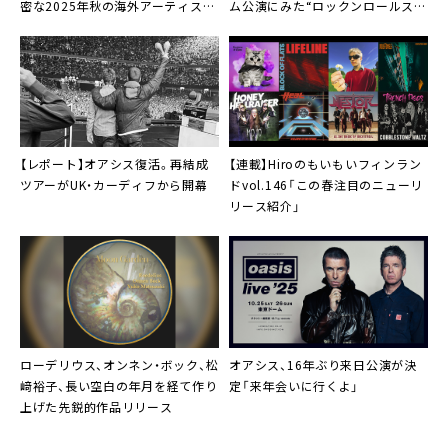
密な2025年秋の海外アーティスト
ム公演にみた“ロックンロールスタ
来日ラッシュを振り返る」
ーの健在ぶり”
【レポート】オアシス復活。再結成
【連載】Hiroのもいもいフィンラン
ツアーがUK・カーディフから開幕
ドvol.146「この春注目のニューリ
リース紹介」
ローデリウス
、オンネン・ボック、松
オアシス、16年ぶり来日公演が決
﨑裕子、長い空白の年月を経て作り
定「来年会いに行くよ」
上げた先鋭的作品リリース