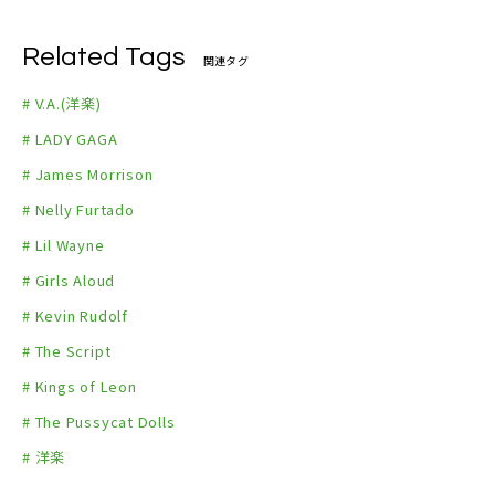
Related Tags
関連タグ
# V.A.(洋楽)
# LADY GAGA
# James Morrison
# Nelly Furtado
# Lil Wayne
# Girls Aloud
# Kevin Rudolf
# The Script
# Kings of Leon
# The Pussycat Dolls
# 洋楽