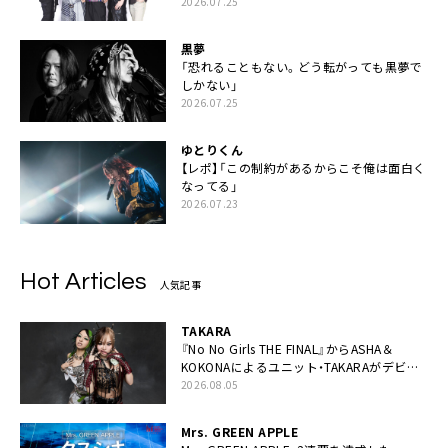
2026.07.25
黒夢
「恐れることもない。どう転がっても黒夢で
しかない」
2026.07.25
ゆとりくん
【レポ】「この制約があるからこそ俺は面白く
なってる」
2026.07.23
Hot Articles
人気記事
TAKARA
『No No Girls THE FINAL』からASHA＆
KOKONAによるユニット・TAKARAがデビュ
ー
2026.08.05
Mrs. GREEN APPLE