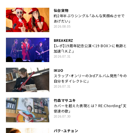
仙台貨物
約2年半ぶりシングル「みんな笑顔ぬさせで
あげだい」
2026.08.05
BREAKERZ
【レポ】19周年記念公演＜19 BOX＞に軌跡と
加速「I.K.Z.」
2026.07.31
IKUO
スラップ・オンリーの3rdアルバム発売「今の
自分をダイレクトに」
2026.07.31
竹森マサユキ
カバーを超えた表現とは？ RE:Chording「天
使達の歌」
2026.07.30
パク・ユチョン