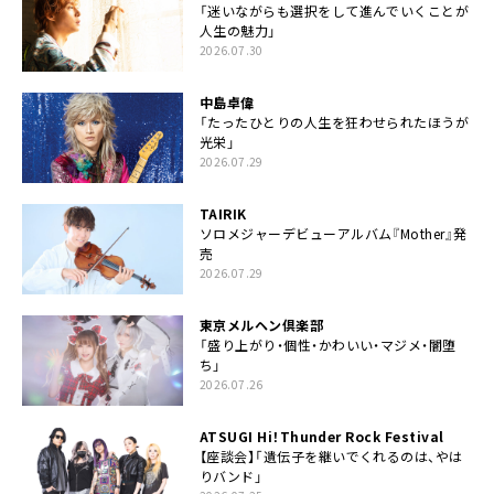
「迷いながらも選択をして進んでいくことが
人生の魅力」
2026.07.30
中島卓偉
「たったひとりの人生を狂わせられたほうが
光栄」
2026.07.29
TAIRIK
ソロメジャーデビューアルバム『Mother』発
売
2026.07.29
東京メルヘン倶楽部
「盛り上がり・個性・かわいい・マジメ・闇堕
ち」
2026.07.26
ATSUGI Hi！Thunder Rock Festival
【座談会】「遺伝子を継いでくれるのは、やは
りバンド」