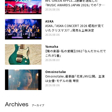
Mrs. GREEN APPLE、2連覇を達成した
『MUSIC AWARDS JAPAN 2026』での「クス
シキ」ライブパフォーマンスをYouTube公開
2026.08.06
ASKA
ASKA、『ASKA CONCERT 2026 昭和が見て
いたクリスマス!? 』発売＆上映決定
2026.08.06
Yamaha
【俺の楽器・私の愛機】2062「なんだかんだで
これが1番」
2026.08.03
Omoinotake
Omoinotake、最新曲「花束」MV公開。 主演
は女優・モデルの南 琴奈
2026.08.06
Archives
アーカイブ