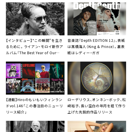
【インタビュー】“この瞬間”を生き
音楽誌『Depth EDITION 12』、表紙
るために。ライアン・モロイ新作ア
は髙橋海人（King & Prince）。裏表
ルバム『The Best Year of Our
紙はレディー・ガガ
Lives』
【連載】Hiroのもいもいフィンラン
ローデリウス
、オンネン・ボック、松
ドvol.146「この春注目のニューリ
﨑裕子、長い空白の年月を経て作り
リース紹介」
上げた先鋭的作品リリース