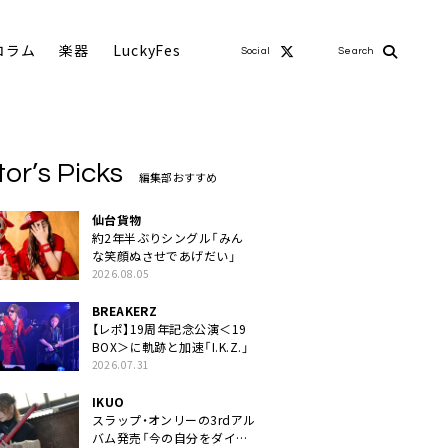
コラム
楽器
LuckyFes
Social
Search
tor’s Picks
編集部おすすめ
仙台貨物
約2年半ぶりシングル「みん
な笑顔ぬさせであげだい」
2026.08.05
BREAKERZ
【レポ】19周年記念公演＜19
BOX＞に軌跡と加速「I.K.Z.」
2026.07.31
IKUO
スラップ・オンリーの3rdアル
バム発売「今の自分をダイレ