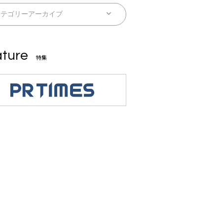
ture
特集