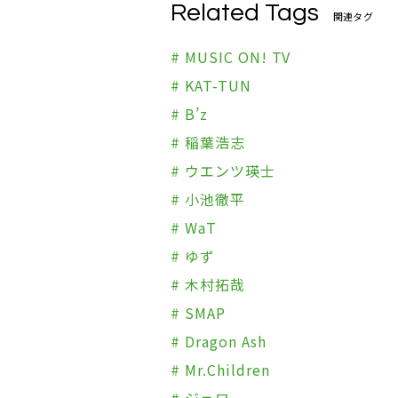
Related Tags
関連タグ
# MUSIC ON! TV
# KAT-TUN
# B’z
# 稲葉浩志
# ウエンツ瑛士
# 小池徹平
# WaT
# ゆず
# 木村拓哉
# SMAP
# Dragon Ash
# Mr.Children