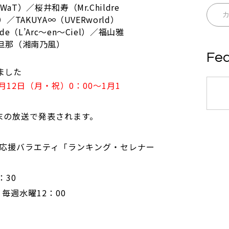
WaT）／桜井和寿（Mr.Childre
）／TAKUYA∞（UVERworld）
e（L’Arc～en～Ciel）／福山雅
旦那（湘南乃風）
Fea
ました
月12日（月・祝）0：00～1月1
末の放送で発表されます。
応援バラエティ「ランキング・セレナー
：30
毎週水曜12：00