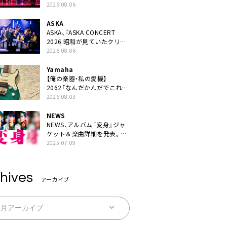
JAPAN 2026』での「クスシ
2026.08.06
キ」ライブパフォーマンスを
YouTube公開
ASKA
ASKA、『ASKA CONCERT
2026 昭和が見ていたクリス
マス!? 』発売＆上映決定
2026.08.06
Yamaha
【俺の楽器・私の愛機】
2062「なんだかんだでこれが
1番」
2026.08.03
NEWS
NEWS、アルバム『変身』ジャ
ケット＆楽曲詳細を発表。ナ
レーションは⼭寺宏⼀
2025.07.09
hives
アーカイブ