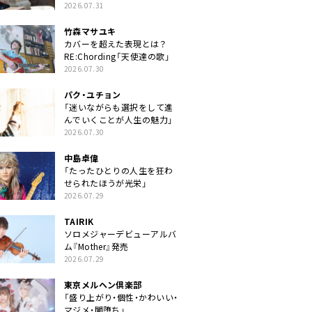
クトに」
2026.07.31
竹森マサユキ
カバーを超えた表現とは？
RE:Chording「天使達の歌」
2026.07.30
パク・ユチョン
「迷いながらも選択をして進
んでいくことが人生の魅力」
2026.07.30
中島卓偉
「たったひとりの人生を狂わ
せられたほうが光栄」
2026.07.29
TAIRIK
ソロメジャーデビューアルバ
ム『Mother』発売
2026.07.29
東京メルヘン倶楽部
「盛り上がり・個性・かわいい・
マジメ・闇堕ち」