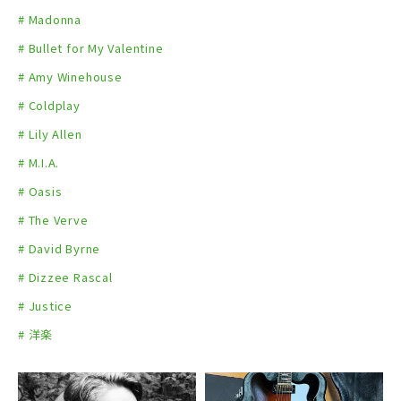
# Madonna
# Bullet for My Valentine
# Amy Winehouse
# Coldplay
# Lily Allen
# M.I.A.
# Oasis
# The Verve
# David Byrne
# Dizzee Rascal
# Justice
# 洋楽