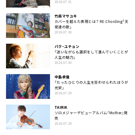
2026.07.31
竹森マサユキ
カバーを超えた表現とは？ RE:Chording「天
使達の歌」
2026.07.30
パク・ユチョン
「迷いながらも選択をして進んでいくことが
人生の魅力」
2026.07.30
中島卓偉
「たったひとりの人生を狂わせられたほうが
光栄」
2026.07.29
TAIRIK
ソロメジャーデビューアルバム『Mother』発
売
2026.07.29