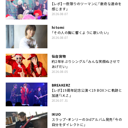
【レポ】一夜限りのツーマンに「数奇な運命を
感じます」
2026.08.07
hitomi
「その人の胸に響くように歌いたい」
2026.08.07
仙台貨物
約2年半ぶりシングル「みんな笑顔ぬさせで
あげだい」
2026.08.05
BREAKERZ
【レポ】19周年記念公演＜19 BOX＞に軌跡と
加速「I.K.Z.」
2026.07.31
IKUO
スラップ・オンリーの3rdアルバム発売「今の
自分をダイレクトに」