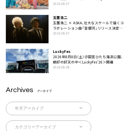
伊藤一朗参加も
2026.08.07
玉置浩二
玉置浩二 × ASKA、壮大なスケールで描くコ
ラボレーション曲「音銀河」リリース決定。
カップリングには新曲「命の宿り」収録も
2026.08.07
LuckyFes
2026年8月8日（土）＠国営ひたち海浜公園、
絶好の好天の中＜LuckyFes’26＞開幕
2026.08.08
Archives
アーカイブ