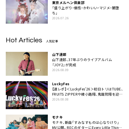
東京メルヘン倶楽部
「盛り上がり・個性・かわいい・マジメ・闇堕
ち」
2026.07.26
Hot Articles
人気記事
山下達郎
山下達郎、37年ぶりのライブアルバム
『JOY2』が完成
2026.08.09
LuckyFes
【速レポ】＜LuckyFes’26＞初日トリはTUBE、
FRUITS ZIPPERや綾小路翔、鬼龍院翔を迎え
た豪華コラボも「知ってたらぜひ一緒に歌っ
2026.08.08
てちょうだい」
モナキ
モナキ、新曲「すみなすものは心なりけり」
MV公開。RECのギターにEvery Little Thing・