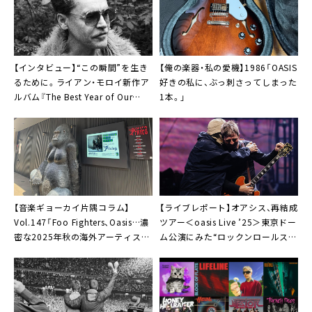
【インタビュー】“この瞬間”を生き
【俺の楽器・私の愛機】1986「OASIS
るために。ライアン・モロイ新作ア
好きの私に、ぶっ刺さってしまった
ルバム『The Best Year of Our
1本。」
Lives』
【音楽ギョーカイ片隅コラム】
【ライブレポート】オアシス、再結成
Vol.147「Foo Fighters、Oasis…濃
ツアー＜oasis Live ’25＞東京ドー
密な2025年秋の海外アーティスト
ム公演にみた“ロックンロールスタ
来日ラッシュを振り返る」
ーの健在ぶり”