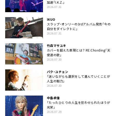
加速「I.K.Z.」
2026.07.31
IKUO
スラップ・オンリーの3rdアルバム発売「今の
自分をダイレクトに」
2026.07.31
竹森マサユキ
カバーを超えた表現とは？ RE:Chording「天
使達の歌」
2026.07.30
パク・ユチョン
「迷いながらも選択をして進んでいくことが
人生の魅力」
2026.07.30
中島卓偉
「たったひとりの人生を狂わせられたほうが
光栄」
2026.07.29