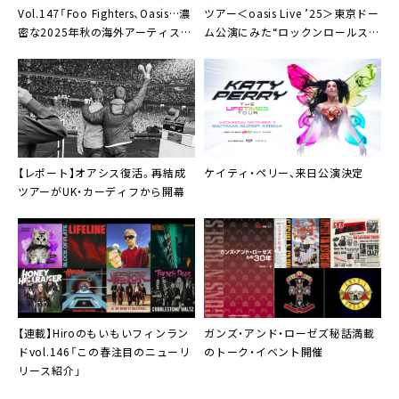
Vol.147「Foo Fighters、Oasis…濃
ツアー＜oasis Live ’25＞東京ドー
密な2025年秋の海外アーティスト
ム公演にみた“ロックンロールスタ
来日ラッシュを振り返る」
ーの健在ぶり”
【レポート】オアシス復活。再結成
ケイティ・ペリー、来日公演決定
ツアーがUK・カーディフから開幕
【連載】Hiroのもいもいフィンラン
ガンズ・アンド・ローゼズ秘話満載
ドvol.146「この春注目のニューリ
のトーク・イベント開催
リース紹介」