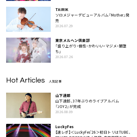
TAIRIK
ソロメジャーデビューアルバム『Mother』発
売
2026.07.29
東京メルヘン倶楽部
「盛り上がり・個性・かわいい・マジメ・闇堕
ち」
2026.07.26
Hot Articles
人気記事
山下達郎
山下達郎、37年ぶりのライブアルバム
『JOY2』が完成
2026.08.09
LuckyFes
【速レポ】＜LuckyFes’26＞初日トリはTUBE、