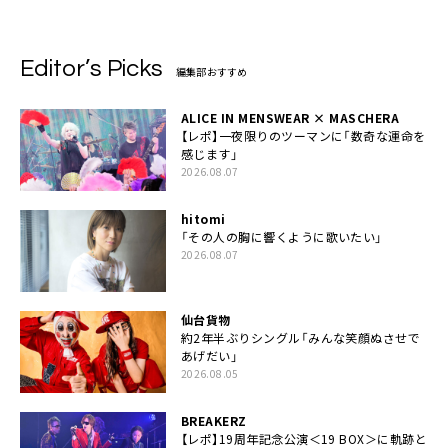
Editor’s Picks
編集部おすすめ
ALICE IN MENSWEAR × MASCHERA
【レポ】一夜限りのツーマンに「数奇な運命を
感じます」
2026.08.07
hitomi
「その人の胸に響くように歌いたい」
2026.08.07
仙台貨物
約2年半ぶりシングル「みんな笑顔ぬさせで
あげだい」
2026.08.05
BREAKERZ
【レポ】19周年記念公演＜19 BOX＞に軌跡と