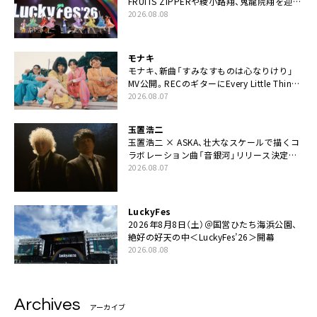
FRUITS ZIPPERや綾小路翔、鬼龍院翔を迎え
た豪華コラボも「知ってたらぜひ一緒に歌っ
2026.08.08
てちょうだい」
モナキ
モナキ、新曲「すみなすものは心なりけり」
MV公開。RECのギターにEvery Little Thing・
伊藤一朗参加も
2026.08.07
玉置浩二
玉置浩二 × ASKA、壮大なスケールで描くコ
ラボレーション曲「音銀河」リリース決定。
カップリングには新曲「命の宿り」収録も
2026.08.07
LuckyFes
2026年8月8日（土）＠国営ひたち海浜公園、
絶好の好天の中＜LuckyFes’26＞開幕
2026.08.08
Archives
アーカイブ