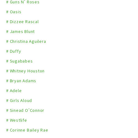
# Guns N’ Roses
# Oasis
# Dizzee Rascal
# James Blunt
# Christina Aguilera
# Duffy
# Sugababes
# Whitney Houston
# Bryan Adams
# Adele
# Girls Aloud
# Sinead O’Connor
# Westlife
# Corinne Bailey Rae