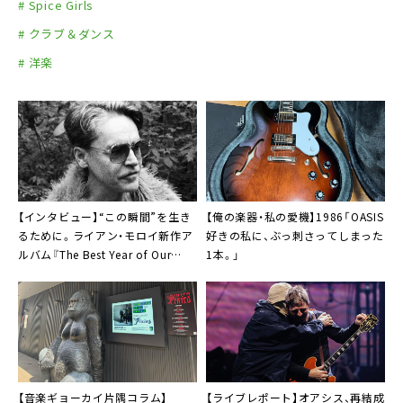
# Spice Girls
# クラブ＆ダンス
# 洋楽
【インタビュー】“この瞬間”を生き
【俺の楽器・私の愛機】1986「OASIS
るために。ライアン・モロイ新作ア
好きの私に、ぶっ刺さってしまった
ルバム『The Best Year of Our
1本。」
Lives』
【音楽ギョーカイ片隅コラム】
【ライブレポート】オアシス、再結成