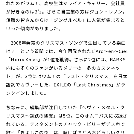
れたのがワム！、高校生はマライア・キャリー、会社員
が好きなのはB’z。さらに自営業の方はジョン・レノン。
無職の皆さんからは「ジングルベル」に人気が集まると
いった傾向がありました。
「2008年発売のクリスマス・ソングで注目している楽曲
は？」という質問では、今年再発されたL’Arc～en～Ciel
「Hurry Xmas」が1位を獲得。さらに2位には、BARKS
内にも多くのファンがいるメリーの「冬のカスタネッ
ト」が、3位にはワム！の「ラスト・クリスマス」を日本
語詞でカヴァーした、EXILEの「Last Christmas」がラ
ンクインしました。
ちなみに、編集部が注目していた『ヘヴィ・メタル・ク
リスマス～鋼鉄の聖餐』は5位。このオムニバスに収録さ
れている、テスタメントのチャック・ビリーがデス声で
歌う「きよしこの夜」は、聴けばおどろおどろしいクリ