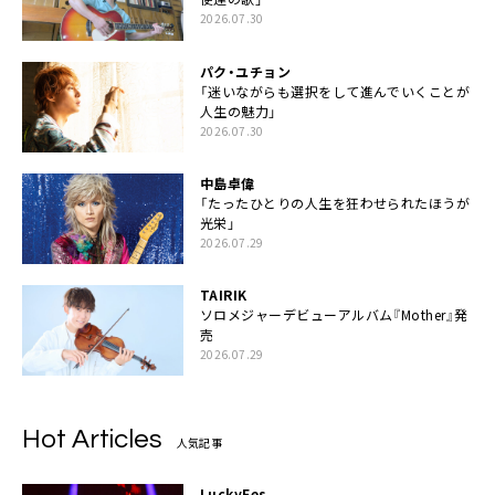
2026.07.30
パク・ユチョン
「迷いながらも選択をして進んでいくことが
人生の魅力」
2026.07.30
中島卓偉
「たったひとりの人生を狂わせられたほうが
光栄」
2026.07.29
TAIRIK
ソロメジャーデビューアルバム『Mother』発
売
2026.07.29
Hot Articles
人気記事
LuckyFes