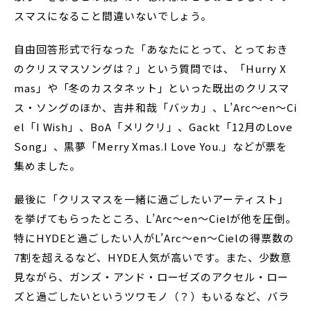
スマスになること間違いないでしょう。
自由回答形式で行なった「あなたにとって、とっておき
のクリスマスソングは？」という質問では、「Hurry X
mas」や「冬のカスタネット」といった既出のクリスマ
ス・ソングのほか、吉井和哉「バッカ」、L’Arc～en～Ci
el「I Wish」、BoA「メリクリ」、Gackt「12月のLove
Song」、黒夢「Merry Xmas.I Love You.」などが票を
集めました。
最後に「クリスマスを一緒に過ごしたいアーティスト」
を挙げてもらったところ、L’Arc～en～Cielが他を圧倒。
特にHYDEと過ごしたい人がL’Arc～en～Cielの得票数の
7割を超えるなど、HYDE人気が高いです。また、少数意
見ながら、ガンズ・アンド・ローゼズのアクセル・ロー
ズと過ごしたいというツワモノ（？）もいるなど、バラ