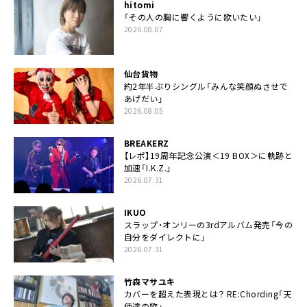
hitomi
「その人の胸に響くように歌いたい」
2026.08.07
仙台貨物
約2年半ぶりシングル「みんな笑顔ぬさせで
あげだい」
2026.08.05
BREAKERZ
【レポ】19周年記念公演＜19 BOX＞に軌跡と
加速「I.K.Z.」
2026.07.31
IKUO
スラップ・オンリーの3rdアルバム発売「今の
自分をダイレクトに」
2026.07.31
竹森マサユキ
カバーを超えた表現とは？ RE:Chording「天
使達の歌」