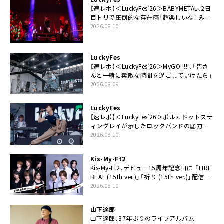
【速レポ】＜LuckyFes’26＞BABYMETAL、2日
目トリで圧倒的な存在感「超楽しいね！ みん
なありがとう！」
2026.08.10
LuckyFes
【速レポ】＜LuckyFes’26＞MyGO!!!!!、「皆さ
んと一緒に素敵な時間を過ごしていけたら」
2026.08.09
LuckyFes
【速レポ】＜LuckyFes’26＞ポルカドットステ
ィングレイが示したロックバンドの底力
「LuckyFesのマスコットキャラクターである
2026.08.10
俺たちが、ライブとは何であるかを教えてや
る」
Kis-My-Ft2
Kis-My-Ft2、デビュー15周年記念日に 「FIRE
BEAT (15th ver.)」「祈り (15th ver.)」配信ス
タート
2026.08.10
山下達郎
山下達郎、37年ぶりのライブアルバム