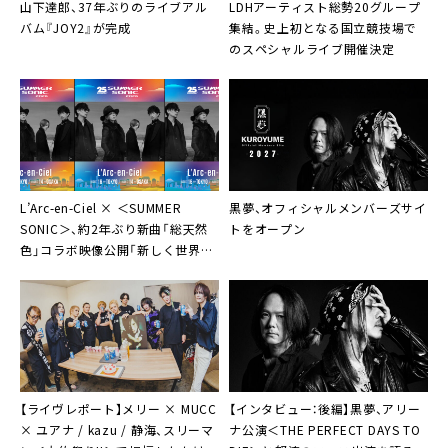
山下達郎、37年ぶりのライブアル
LDHアーティスト総勢20グループ
バム『JOY2』が完成
集結。史上初となる国立競技場で
のスペシャルライブ開催決定
L’Arc-en-Ciel × ＜SUMMER
黒夢、オフィシャルメンバーズサイ
SONIC＞、約2年ぶり新曲「総天然
トをオープン
色」コラボ映像公開「新しく世界が
目覚めるような元気で明るい曲を」
【ライヴレポート】メリー × MUCC
【インタビュー：後編】黒夢、アリー
× ユアナ / kazu / 静海、スリーマ
ナ公演＜THE PERFECT DAYS TO