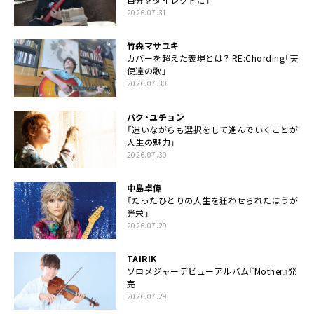
2026.07.31
竹森マサユキ
カバーを超えた表現とは？ RE:Chording「天
使達の歌」
2026.07.30
パク・ユチョン
「迷いながらも選択をして進んでいくことが
人生の魅力」
2026.07.30
中島卓偉
「たったひとりの人生を狂わせられたほうが
光栄」
2026.07.29
TAIRIK
ソロメジャーデビューアルバム『Mother』発
売
2026.07.29