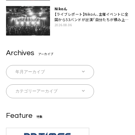
Nikoん
【ライブレポート】Nikoん、主催イベントに全
国から53バンドが出演「自分たちが積み上げ
てきた中身の重みを実感した」
2026.08.06
Archives
アーカイブ
Feature
特集