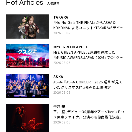
Hot Articles
人気記事
TAKARA
『No No Girls THE FINAL』からASHA＆
KOKONAによるユニット・TAKARAがデビュ
ー
2026.08.05
Mrs. GREEN APPLE
Mrs. GREEN APPLE、2連覇を達成した
『MUSIC AWARDS JAPAN 2026』での「クス
シキ」ライブパフォーマンスをYouTube公開
2026.08.06
ASKA
ASKA、『ASKA CONCERT 2026 昭和が見て
いたクリスマス!? 』発売＆上映決定
2026.08.06
平井 堅
平井 堅、デビュー30周年ツアー＜Ken’s Bar
＞東京ファイナル公演の映像商品化決定。ブ
ックレットには平井堅のメッセージ掲載も
2026.08.06