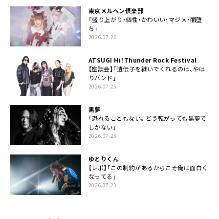
東京メルヘン倶楽部
「盛り上がり・個性・かわいい・マジメ・闇堕
ち」
2026.07.26
ATSUGI Hi！Thunder Rock Festival
【座談会】「遺伝子を継いでくれるのは、やは
りバンド」
2026.07.25
黒夢
「恐れることもない。どう転がっても黒夢で
しかない」
2026.07.25
ゆとりくん
【レポ】「この制約があるからこそ俺は面白く
なってる」
2026.07.23