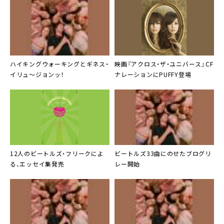
ハイキングウォーキングと
ギネス
・
映画『アクロス・ザ・ユニバース』CF
イリュ～ジョンッ！
ナレーションに
PUFFY
登場
12人の
ビートルズ
・フリークによ
ビートルズ
33曲にのせたブログリ
る、エッセイ集発売
レー開始