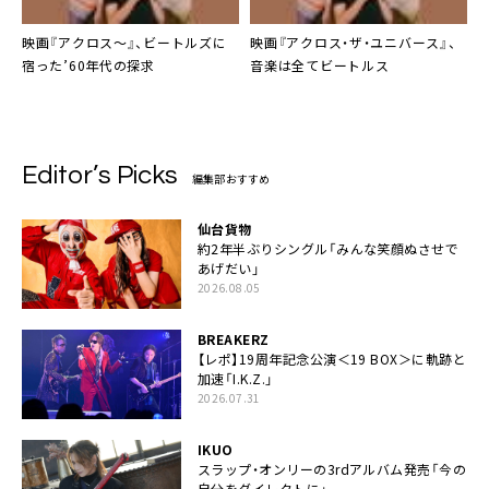
映画『アクロス～』、ビートルズに
映画『アクロス・ザ・ユニバース』、
宿った’60年代の探求
音楽は全てビートルス
Editor’s Picks
編集部おすすめ
仙台貨物
約2年半ぶりシングル「みんな笑顔ぬさせで
あげだい」
2026.08.05
BREAKERZ
【レポ】19周年記念公演＜19 BOX＞に軌跡と
加速「I.K.Z.」
2026.07.31
IKUO
スラップ・オンリーの3rdアルバム発売「今の
自分をダイレクトに」