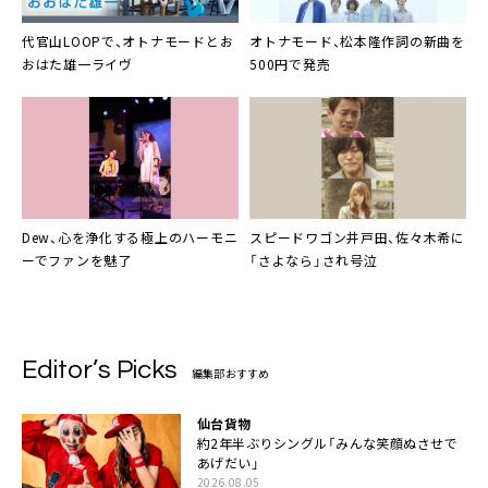
代官山LOOPで、
オトナモード
と
お
オトナモード
、松本隆作詞の新曲を
おはた雄一
ライヴ
500円で発売
Dew
、心を浄化する極上のハーモニ
スピードワゴン
井戸田
、
佐々木希
に
ーでファンを魅了
「さよなら」され号泣
Editor’s Picks
編集部おすすめ
仙台貨物
約2年半ぶりシングル「みんな笑顔ぬさせで
あげだい」
2026.08.05