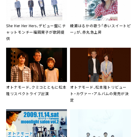
She Her Her Hers
、デビュー盤にチ
綾瀬はるか
の歌う「赤いスイートピ
ャットモンチー福岡晃子が歌詞提
ー」が、赤丸急上昇
供
オトナモード
、クミコとともに松本
オトナモード
、
松本隆
トリビュー
隆リスペクトライブ出演
ト・カヴァー・アルバムの発売が決
定