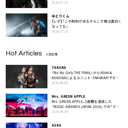
2026.07.25
ゆとりくん
【レポ】「この制約があるからこそ俺は面白く
なってる」
2026.07.23
Hot Articles
人気記事
TAKARA
『No No Girls THE FINAL』からASHA＆
KOKONAによるユニット・TAKARAがデビュ
ー
2026.08.05
Mrs. GREEN APPLE
Mrs. GREEN APPLE、2連覇を達成した
『MUSIC AWARDS JAPAN 2026』での「クス
シキ」ライブパフォーマンスをYouTube公開
2026.08.06
ASKA