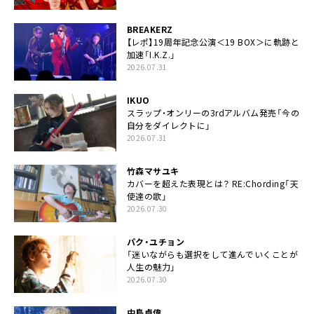
BREAKERZ
【レポ】19周年記念公演＜19 BOX＞に軌跡と
加速「I.K.Z.」
2026.07.31
IKUO
スラップ・オンリーの3rdアルバム発売「今の
自分をダイレクトに」
2026.07.31
竹森マサユキ
カバーを超えた表現とは？ RE:Chording「天
使達の歌」
2026.07.30
パク・ユチョン
「迷いながらも選択をして進んでいくことが
人生の魅力」
2026.07.30
中島卓偉