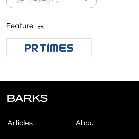
Feature
特集
Articles
About