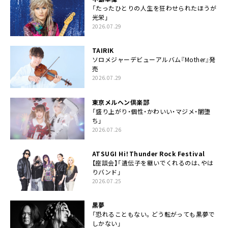
「たったひとりの人生を狂わせられたほうが
光栄」
2026.07.29
TAIRIK
ソロメジャーデビューアルバム『Mother』発
売
2026.07.29
東京メルヘン倶楽部
「盛り上がり・個性・かわいい・マジメ・闇堕
ち」
2026.07.26
ATSUGI Hi！Thunder Rock Festival
【座談会】「遺伝子を継いでくれるのは、やは
りバンド」
2026.07.25
黒夢
「恐れることもない。どう転がっても黒夢で
しかない」