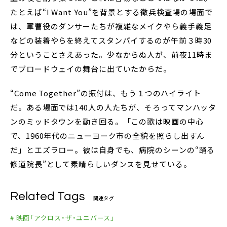
たとえば“I Want You”を背景とする徴兵検査場の場面で
は、軍曹役のダンサーたちが複雑なメイクやら義手義足
などの装着やらを終えてスタンバイするのが午前３時30
分ということさえあった。少なからぬ人が、前夜11時ま
でブロードウェイの舞台に出ていたからだ。
“Come Together”の振付は、もう１つのハイライト
だ。ある場面では140人の人たちが、そろってマンハッタ
ンのミッドタウンを動き回る。「この歌は映画の中心
で、1960年代のニューヨーク市の全貌を照らし出すん
だ」とエズラロー。彼は自身でも、病院のシーンの“踊る
修道院長”として素晴らしいダンスを見せている。
Related Tags
関連タグ
# 映画「アクロス・ザ・ユニバース」