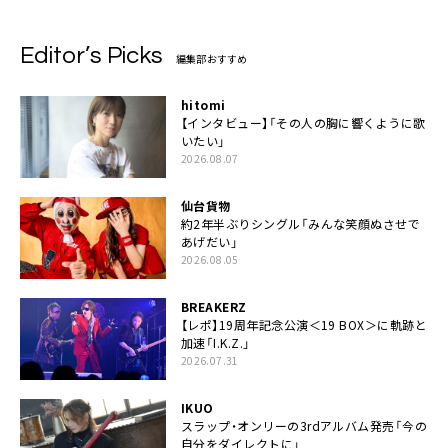
Editor’s Picks
編集部おすすめ
hitomi
【インタビュー】「その人の胸に響くように歌
いたい」
2026.08.07
仙台貨物
約2年半ぶりシングル「みんな笑顔ぬさせで
あげだい」
2026.08.05
BREAKERZ
【レポ】19周年記念公演＜19 BOX＞に軌跡と
加速「I.K.Z.」
2026.07.31
IKUO
スラップ・オンリーの3rdアルバム発売「今の
自分をダイレクトに」