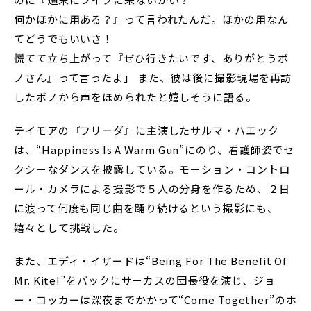
何かほかに用ある？』って言われたんだ。ほかの用なん
てどうでもいいさ！
慌てて立ち上がって『ぜひ行きたいです、ありがとうボ
ノさん』って言ったよ」 また、彼は後に撮影現場を再訪
したボノから声をほめられたと嬉しそうに語る。
テイモアの『フリーダ』に主演したサルマ・ハエック
は、“Happiness Is A Warm Gun”にのり、看護師姿でセ
クシーなダンスを披露している。モーション・コントロ
ール・カメラによる撮影で５人の分身を作るため、２日
に渡って何度も同じ曲を踊り続けるという撮影にも、
嬉々として挑戦した。
また、エディ・イザードは“Being For The Benefit Of
Mr. Kite!”をバックにサーカスの団長役を演じ、ジョ
ー・コッカーは深夜までかかって“Come Together”のホ