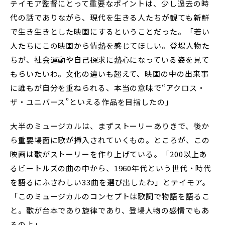
テイモア監督にとって重要なポイントは、少し過去の時
代の話でありながら、現代を生きる人たちが観ても新鮮
で生き生きとした映画にするということだった。「若い
人たちにこの映画から情熱を感じてほしい。登場人物た
ちが、社会運動や自己探求に熱心になっている姿を見て
もらいたいわ。文化の違いも超えて、映画の中の出来事
に誰もが自分を重ねられる、本当の意味で“アクロス・
ザ・ユニバース”といえる作品を目指したの」
大半のミュージカルは、まずストーリーありきで、後か
ら重要場面に歌が挿入されていくもの。ところが、この
映画は歌がストーリーを作り上げている。「200以上あ
るビートルズの曲の中から、1960年代という世代・時代
を語るにふさわしい33曲を選び出したわ」とテイモア。
「このミュージカルのコンセプトは歌詞で物語を語るこ
と。歌が台本であり旋律であり、登場人物の感情でもあ
るのよ」