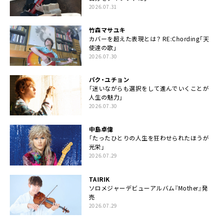
2026.07.31
竹森マサユキ
カバーを超えた表現とは？ RE:Chording「天
使達の歌」
2026.07.30
パク・ユチョン
「迷いながらも選択をして進んでいくことが
人生の魅力」
2026.07.30
中島卓偉
「たったひとりの人生を狂わせられたほうが
光栄」
2026.07.29
TAIRIK
ソロメジャーデビューアルバム『Mother』発
売
2026.07.29