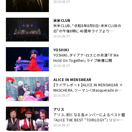
カップリングには新曲「命の宿り」収録も
2026.08.07
米米CLUB
米米CLUB、“令和8年8月8日・米米CLUBの
日”の午後8時に40周年ライブより
「FANtachy medley」を88年限定公開
2026.08.07
YOSHIKI
YOSHIKI、ダイアナ・ロスとの共演「If We
Hold On Together」ライブ映像公開
2026.08.07
ALICE IN MENSWEAR
【ライヴレポート】ALICE IN MENSWEAR ×
MASCHERA、ツーマン＜Masquerade in
Wonderland＞に一夜限り豪華共演と14年
2026.08.07
ぶり帰還「数奇な運命を感じます」
アリス
アリス、初となる各メンバーによるベスト盤
『ALICE THE BEST “TORILOGY”』リリース
決定
2026.08.07