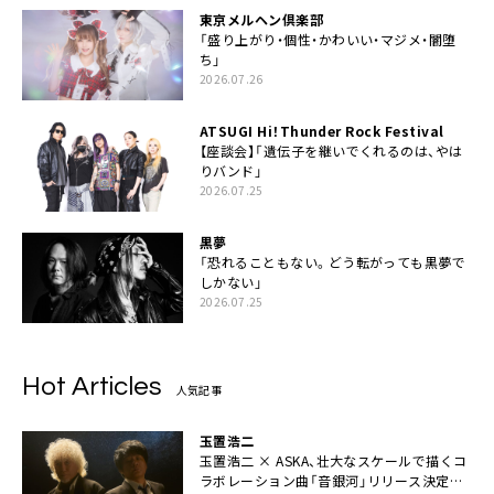
東京メルヘン倶楽部
「盛り上がり・個性・かわいい・マジメ・闇堕
ち」
2026.07.26
ATSUGI Hi！Thunder Rock Festival
【座談会】「遺伝子を継いでくれるのは、やは
りバンド」
2026.07.25
黒夢
「恐れることもない。どう転がっても黒夢で
しかない」
2026.07.25
Hot Articles
人気記事
玉置浩二
玉置浩二 × ASKA、壮大なスケールで描くコ
ラボレーション曲「音銀河」リリース決定。