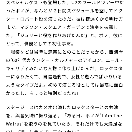
スペシャルゲストも登場した。U2のワールドツアー中だ
ったボノが、なんとか２日間スケジュールを空けてドク
ター・ロバート役を演じたのだ。彼は夜遅くから明け方
まで、マジソン・スクエア・ガーデンで演奏を披露し
た。「ジュリーと役を作りあげたんだ」と、ボノ。彼に
とって、俳優としての初仕事だ。
「服装などは当時に忠実にとのことだったから、西海岸
の’60年代カウンター・カルチャーのアイコン、ニール・
キャサディみたいな人物に作り上げたんだ。ロックスタ
ーになりたくて、自信過剰で、女性と遊んでばかりいる
ようなタイプだよ。初めて演じる役としては最高に面白
かったし、ちょっと特別だったね」
スタージェスはカメオ出演したロックスターとの共演
を、興奮気味に振り返る。「ある日、ボノが“I Am The
Walrus”を歌うのを見ていたら、それだけでも大満足な
のに『週末にライブに来ないかい？