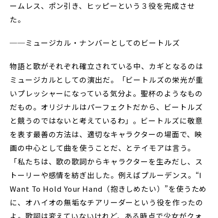
ームレス、ポン引き、ヒッピーという３役を完成させ
た。
──ミュージカル・ナンバーとしてのビートルズ
物語と歌がそれぞれ確立されている中、カギとなるのは
ミュージカルとしての演出だ。「ビートルズの栄光が重
いプレッシャーになっている気分よ。聖杯のようなもの
だもの。オリジナルはパーフェクトだから、ビートルズ
と競うのではないと考えているわ」。ビートルズに敬意
を表す最善の方法は、適切なキャラクターの場面で、映
画の中心として曲を使うことだ、とテイモアは言う。
「私たちは、歌の歌詞からキャラクターを生みだし、ス
トーリーや感情を紡ぎ出した。例えばプルーデンス。“I
Want To Hold Your Hand（抱きしめたい）”を使うため
に、オハイオの無垢なチアリーダーという役を作ったの
よ。歌詞は変えていないけれど、ある時点で少女がクォ