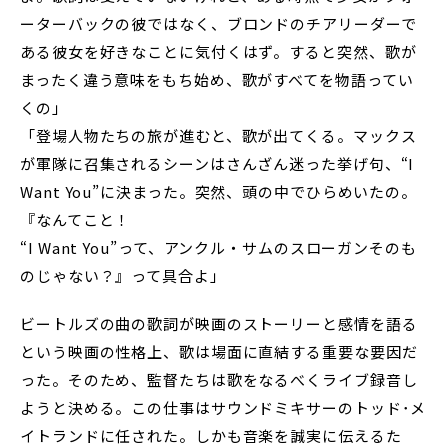
ーターバックの彼ではなく、ブロンドのチアリーダーで
ある彼女を好きなことに気付くはず。すると突然、歌が
まったく違う意味をもち始め、歌がすべてを物語ってい
くの」
「登場人物たちの旅が進むと、歌が出てくる。マックス
が軍隊に召集されるシーンはさんざん迷った挙げ句、“I
Want You”に決まった。突然、頭の中でひらめいたの。
『なんてこと！
“I Want You”って、アンクル・サムのスローガンそのも
のじゃない？』って具合よ」
ビートルズの曲の歌詞が映画のストーリーと感情を語る
という映画の性格上、歌は場面に直結する重要な要因だ
った。そのため、監督たちは歌をなるべくライブ録音し
ようと決める。この仕事はサウンドミキサーのトッド･メ
イトランドに任された。しかも音楽を誠実に伝えるた