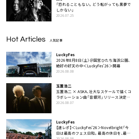
「恐れることもない。どう転がっても黒夢で
しかない」
2026.07.25
Hot Articles
人気記事
LuckyFes
2026年8月8日（土）＠国営ひたち海浜公園、
絶好の好天の中＜LuckyFes’26＞開幕
2026.08.08
玉置浩二
玉置浩二 × ASKA、壮大なスケールで描くコ
ラボレーション曲「音銀河」リリース決定。
カップリングには新曲「命の宿り」収録も
2026.08.07
LuckyFes
【速レポ】＜LuckyFes’26＞Novelbright「今
日は最高のフェス日和。最高の休日を、最高
の夏休みを作っていきたい」
2026.08.08