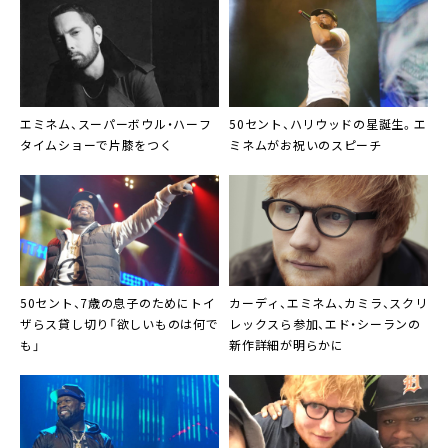
エミネム
、スーパーボウル・ハーフ
50セント
、ハリウッドの星誕生。
エ
タイムショーで片膝をつく
ミネム
がお祝いのスピーチ
50セント
、7歳の息子のためにトイ
カーディ、エミネム、カミラ、スクリ
ザらス貸し切り「欲しいものは何で
レックスら参加、エド・シーランの
も」
新作詳細が明らかに