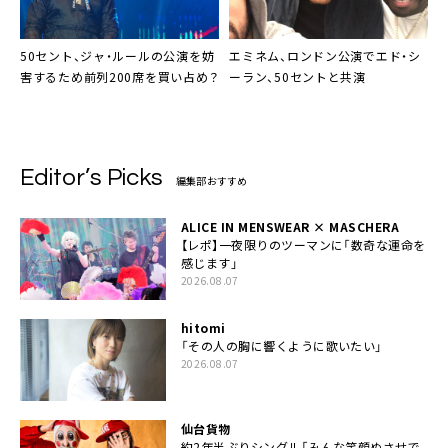
50セント
、
ジャ・ルール
の公演を妨
エミネム
、ロンドン公演でエド・シ
害するため前列200席を買い占め？
ーラン、50セントと共演
Editor’s Picks
編集部おすすめ
ALICE IN MENSWEAR × MASCHERA
【レポ】一夜限りのツーマンに「数奇な運命を
感じます」
2026.08.07
hitomi
「その人の胸に響くように歌いたい」
2026.08.07
仙台貨物
約2年半ぶりシングル「みんな笑顔ぬさせで