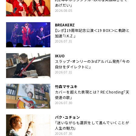
あげだい」
2026.08.05
BREAKERZ
【レポ】19周年記念公演＜19 BOX＞に軌跡と
加速「I.K.Z.」
2026.07.31
IKUO
スラップ・オンリーの3rdアルバム発売「今の
自分をダイレクトに」
2026.07.31
竹森マサユキ
カバーを超えた表現とは？ RE:Chording「天
使達の歌」
2026.07.30
パク・ユチョン
「迷いながらも選択をして進んでいくことが
人生の魅力」
2026.07.30