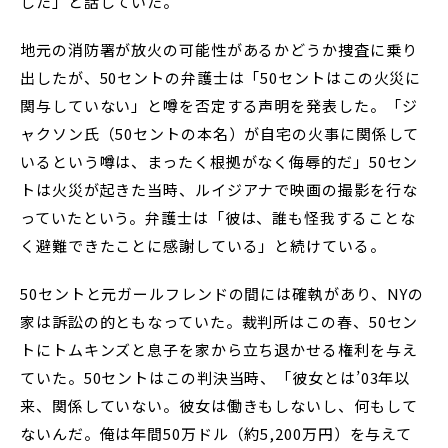
した」と話していた。
地元の消防署が放火の可能性があるかどうか捜査に乗り
出したが、50セントの弁護士は「50セントはこの火災に
関与していない」と噂を否定する声明を発表した。「ジ
ャクソン氏（50セントの本名）が自宅の火事に関係して
いるという噂は、まったく根拠がなく侮辱的だ」50セン
トは火災が起きた当時、ルイジアナで映画の撮影を行な
っていたという。弁護士は「彼は、誰も怪我することな
く避難できたことに感謝している」と続けている。
50セントと元ガールフレンドの間には確執があり、NYの
家は訴訟の的ともなっていた。裁判所はこの春、50セン
トにトムキンズと息子を家から立ち退かせる権利を与え
ていた。50セントはこの判決当時、「彼女とは’03年以
来、関係していない。彼女は働きもしないし、何もして
ないんだ。俺は年間50万ドル（約5,200万円）を与えて