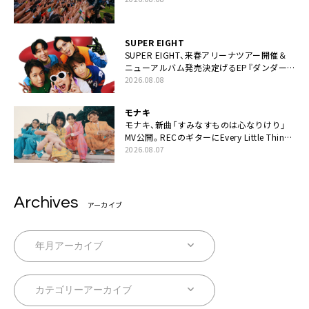
SUPER EIGHT
SUPER EIGHT、来春アリーナツアー開催＆
ニューアルバム発売決定げるEP『ダンダー
ラ』本日リリース
2026.08.08
モナキ
モナキ、新曲「すみなすものは心なりけり」
MV公開。RECのギターにEvery Little Thing・
伊藤一朗参加も
2026.08.07
Archives
アーカイブ