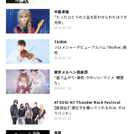
中島卓偉
「たったひとりの人生を狂わせられたほうが
光栄」
2026.07.29
TAIRIK
ソロメジャーデビューアルバム『Mother』発
売
2026.07.29
東京メルヘン倶楽部
「盛り上がり・個性・かわいい・マジメ・闇堕
ち」
2026.07.26
ATSUGI Hi！Thunder Rock Festival
【座談会】「遺伝子を継いでくれるのは、やは
りバンド」
2026.07.25
黒夢