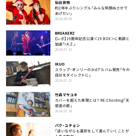
仙台貨物
約2年半ぶりシングル「みんな笑顔ぬさせで
あげだい」
2026.08.05
BREAKERZ
【レポ】19周年記念公演＜19 BOX＞に軌跡と
加速「I.K.Z.」
2026.07.31
IKUO
スラップ・オンリーの3rdアルバム発売「今の
自分をダイレクトに」
2026.07.31
竹森マサユキ
カバーを超えた表現とは？ RE:Chording「天
使達の歌」
2026.07.30
パク・ユチョン
「迷いながらも選択をして進んでいくことが