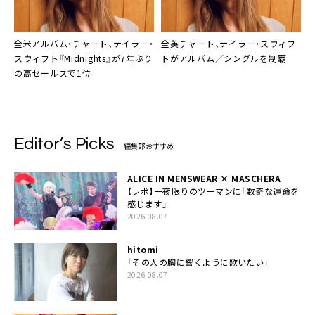
全米アルバム・チャート、
テイラー・
全英チャート、
テイラー・スウィフ
スウィフト
『Midnights』が7年ぶり
ト
がアルバム／シングルを制覇
の高セールスで1位
Editor’s Picks
編集部おすすめ
ALICE IN MENSWEAR × MASCHERA
【レポ】一夜限りのツーマンに「数奇な運命を
感じます」
2026.08.07
hitomi
「その人の胸に響くように歌いたい」
2026.08.07