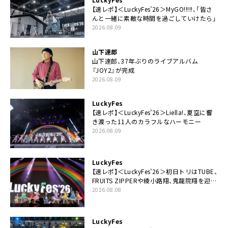
【速レポ】＜LuckyFes’26＞MyGO!!!!!、「皆さ
んと一緒に素敵な時間を過ごしていけたら」
2026.08.09
山下達郎
山下達郎、37年ぶりのライブアルバム
『JOY2』が完成
2026.08.09
LuckyFes
【速レポ】＜LuckyFes’26＞Liella!、夏空に響
き渡った11人のカラフルなハーモニー
2026.08.09
LuckyFes
【速レポ】＜LuckyFes’26＞初日トリはTUBE、
FRUITS ZIPPERや綾小路翔、鬼龍院翔を迎え
た豪華コラボも「知ってたらぜひ一緒に歌っ
2026.08.08
てちょうだい」
LuckyFes