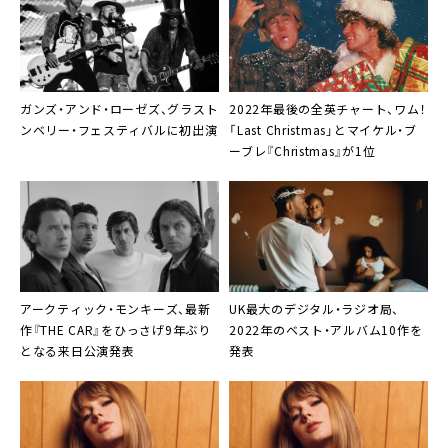
ガンズ・アンド・ローゼズ、グラスト
2022年最後の
全英チャート
、ワム！
ンベリー・フェスティバルに初出演
「Last Christmas」とマイケル・ブ
ーブレ『Christmas』が1位
アークティック・モンキーズ、最新
UK最大のデジタル・ラジオ局、
作『THE CAR』をひっさげ9年ぶり
2022年のベスト・アルバム
10作を
となる来日公演発表
発表