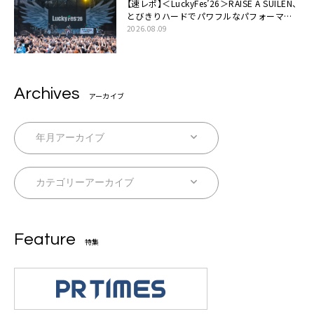
【速レポ】＜LuckyFes’26＞RAISE A SUILEN、
とびきりハードでパワフルなパフォーマン
ス「一緒に踊っていただけますか？」
2026.08.09
Archives
アーカイブ
Feature
特集