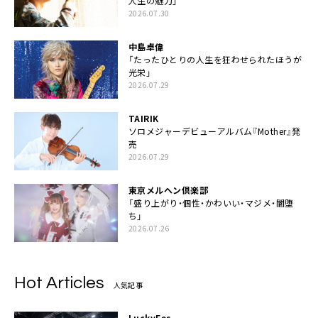
人生の魅力」
2026.07.30
中島卓偉
「たったひとりの人生を狂わせられたほうが
光栄」
2026.07.29
TAIRIK
ソロメジャーデビューアルバム『Mother』発
売
2026.07.29
東京メルヘン倶楽部
「盛り上がり・個性・かわいい・マジメ・闇堕
ち」
2026.07.26
Hot Articles
人気記事
LuckyFes