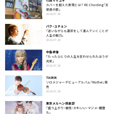
竹森マサユキ
カバーを超えた表現とは？ RE:Chording「天
使達の歌」
2026.07.30
パク・ユチョン
「迷いながらも選択をして進んでいくことが
人生の魅力」
2026.07.30
中島卓偉
「たったひとりの人生を狂わせられたほうが
光栄」
2026.07.29
TAIRIK
ソロメジャーデビューアルバム『Mother』発
売
2026.07.29
東京メルヘン倶楽部
「盛り上がり・個性・かわいい・マジメ・闇堕
ち」