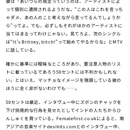
彼は「あいつらの規定っていうのは、アーティストによ
って個別に適用されるようだな。“この人はこれを言っち
ゃダメ、あの人のこと考えながら言ってるんでしょうか
ら”ってよ。でも、必ずしもそれがほかのアーティストに
当てはまるってわけじゃない。見てろよ、次のシングル
は“It’s Britney, bitch!”って始めてやるからな」とMTV
に話している。
確かに基準には曖昧なところがあり、要注意人物のリス
トに載っているであろう50セントには不利かもしれな
い。とはいえ、マッチョなイメージを強調している彼の
ほうに全く非がないわけでも……。
50セントは最近、インタヴュー中にズボンのチャックを
下げ挑発的な行為を見せたとしてインドの人たちからひ
んしゅくを買っている。Femalefirst.co.ukによると、南
アジアの音楽サイトdesihits.comとのインタヴュー中、