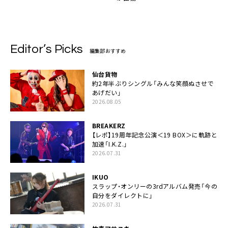
Editor’s Picks
編集部おすすめ
仙台貨物
約2年半ぶりシングル「みんな笑顔ぬさせで
あげだい」
2026.08.05
BREAKERZ
【レポ】19周年記念公演＜19 BOX＞に軌跡と
加速「I.K.Z.」
2026.07.31
IKUO
スラップ・オンリーの3rdアルバム発売「今の
自分をダイレクトに」
2026.07.31