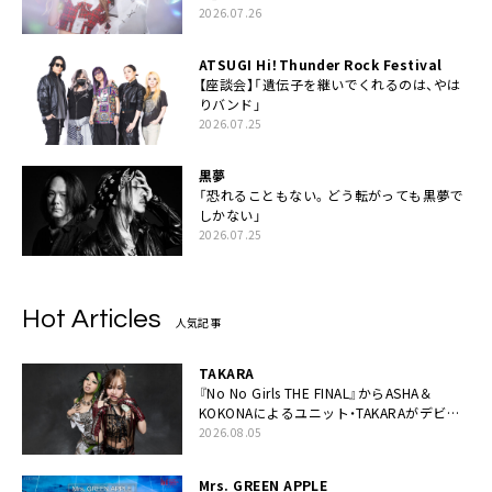
2026.07.26
ATSUGI Hi！Thunder Rock Festival
【座談会】「遺伝子を継いでくれるのは、やは
りバンド」
2026.07.25
黒夢
「恐れることもない。どう転がっても黒夢で
しかない」
2026.07.25
Hot Articles
人気記事
TAKARA
『No No Girls THE FINAL』からASHA＆
KOKONAによるユニット・TAKARAがデビュ
ー
2026.08.05
Mrs. GREEN APPLE