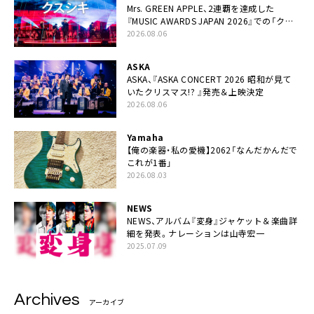
Mrs. GREEN APPLE、2連覇を達成した
『MUSIC AWARDS JAPAN 2026』での「クス
シキ」ライブパフォーマンスをYouTube公開
2026.08.06
ASKA
ASKA、『ASKA CONCERT 2026 昭和が見て
いたクリスマス!? 』発売＆上映決定
2026.08.06
Yamaha
【俺の楽器・私の愛機】2062「なんだかんだで
これが1番」
2026.08.03
NEWS
NEWS、アルバム『変身』ジャケット＆楽曲詳
細を発表。ナレーションは⼭寺宏⼀
2025.07.09
Archives
アーカイブ