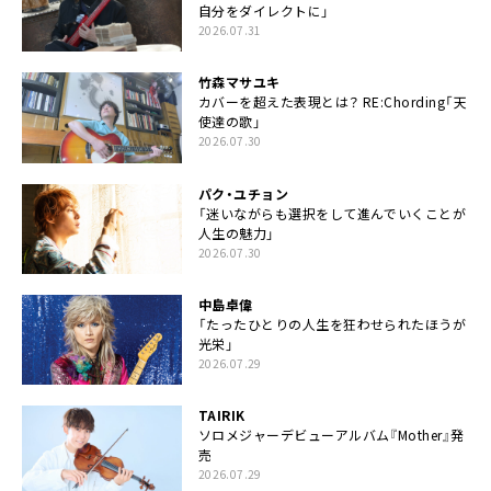
自分をダイレクトに」
2026.07.31
竹森マサユキ
カバーを超えた表現とは？ RE:Chording「天
使達の歌」
2026.07.30
パク・ユチョン
「迷いながらも選択をして進んでいくことが
人生の魅力」
2026.07.30
中島卓偉
「たったひとりの人生を狂わせられたほうが
光栄」
2026.07.29
TAIRIK
ソロメジャーデビューアルバム『Mother』発
売
2026.07.29