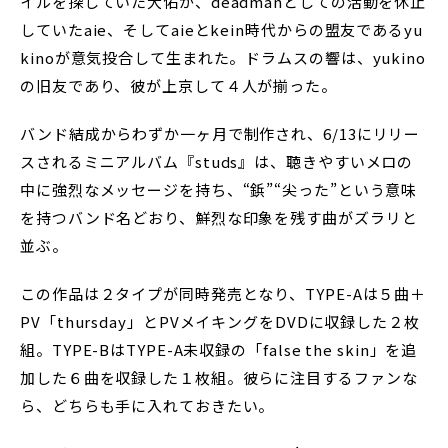
イルを探していた大佑が、deadmanとしての活動を休止
していたaie、そしてaieとkein時代からの盟友であるyu
kinoが意気投合して生まれた。ドラムスの響は、yukino
の旧友であり、彼が上京して４人が揃った。
バンド結成からわずか一ヶ月で制作され、6/13にリリー
スされるミニアルバム『studs』は、聴きやすいメロの
中に強烈なメッセージを持ち、“鋲”“尖った”という意味
を持つバンド名どおり、鮮烈な印象を残す曲がズラリと
並ぶ。
この作品は２タイプが同時発売となり、TYPE-Aは５曲＋
PV「thursday」とPVメイキングをDVDに収録した２枚
組。TYPE-BはTYPE-A未収録の「false the skin」を追
加した６曲を収録した１枚組。彼らに注目するファンな
ら、どちらも手に入れておきたい。