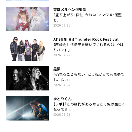
東京メルヘン倶楽部
「盛り上がり・個性・かわいい・マジメ・闇堕
ち」
2026.07.26
ATSUGI Hi！Thunder Rock Festival
【座談会】「遺伝子を継いでくれるのは、やは
りバンド」
2026.07.25
黒夢
「恐れることもない。どう転がっても黒夢で
しかない」
2026.07.25
ゆとりくん
【レポ】「この制約があるからこそ俺は面白く
なってる」
2026.07.23