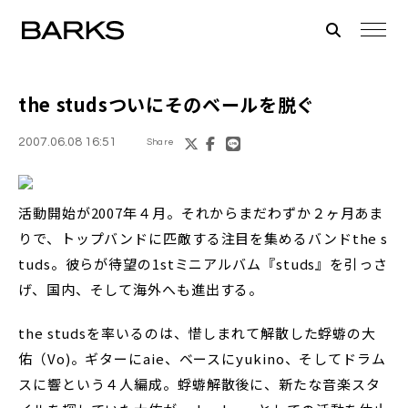
the studsついにそのベールを脱ぐ
2007.06.08 16:51
Share
活動開始が2007年４月。それからまだわずか２ヶ月あま
りで、トップバンドに匹敵する注目を集めるバンドthe s
tuds。彼らが待望の1stミニアルバム『studs』を引っさ
げ、国内、そして海外へも進出する。
the studsを率いるのは、惜しまれて解散した蜉蝣の大
佑（Vo)。ギターにaie、ベースにyukino、そしてドラム
スに響という４人編成。蜉蝣解散後に、新たな音楽スタ