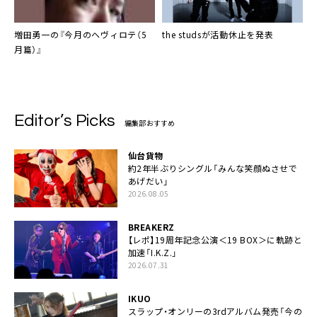
増田勇一の『
今月のヘヴィロテ
（5
the studs
が活動休止を発表
月篇）』
Editor’s Picks
編集部おすすめ
仙台貨物
約2年半ぶりシングル「みんな笑顔ぬさせで
あげだい」
2026.08.05
BREAKERZ
【レポ】19周年記念公演＜19 BOX＞に軌跡と
加速「I.K.Z.」
2026.07.31
IKUO
スラップ・オンリーの3rdアルバム発売「今の