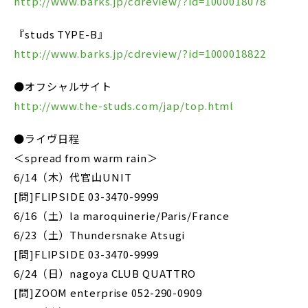
http://www.barks.jp/cdreview/?id=1000018078
『studs TYPE-B』
http://www.barks.jp/cdreview/?id=1000018822
●オフシャルサイト
http://www.the-studs.com/jap/top.html
●ライヴ日程
＜spread from warm rain＞
6/14（木）代官山UNIT
[問]FLIPSIDE 03-3470-9999
6/16（土）la maroquinerie/Paris/France
6/23（土）Thundersnake Atsugi
[問]FLIPSIDE 03-3470-9999
6/24（日）nagoya CLUB QUATTRO
[問]ZOOM enterprise 052-290-0909