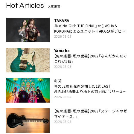
Hot Articles
人気記事
TAKARA
『No No Girls THE FINAL』からASHA＆
KOKONAによるユニット・TAKARAがデビュ
ー
2026.08.05
Yamaha
【俺の楽器・私の愛機】2062「なんだかんだで
これが1番」
2026.08.03
キズ
キズ、2度も発売延期した1st LAST
ALBUM『極楽より極上の雨』遂にリリース。
収録曲「はじまり」MV公開
2026.08.05
【俺の楽器・私の愛機】2063「ステージ４のゼ
マイティス。」
2026.08.05