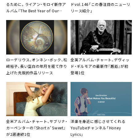
るために。ライアン・モロイ新作ア
ドvol.146「この春注目のニューリ
ルバム『The Best Year of Our
リース紹介」
Lives』
ローデリウス
、オンネン・ボック、松
全英アルバム・チャート、デヴィッ
﨑裕子、長い空白の年月を経て作り
ド・ギルモアの最新作『邂逅』が初
上げた先鋭的作品リリース
登場1位
全米アルバム・チャート、サブリナ・
洋楽を身近に感じさせてくれる
カーペンターの『Short n’ Sweet』
YouTubeチャンネル「Honey
が2週連続1位
Lyrics」