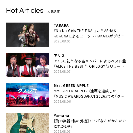
Hot Articles
人気記事
TAKARA
『No No Girls THE FINAL』からASHA＆
KOKONAによるユニット・TAKARAがデビュ
ー
2026.08.05
アリス
アリス、初となる各メンバーによるベスト盤
『ALICE THE BEST “TORILOGY”』リリース
決定
2026.08.07
Mrs. GREEN APPLE
Mrs. GREEN APPLE、2連覇を達成した
『MUSIC AWARDS JAPAN 2026』での「クス
シキ」ライブパフォーマンスをYouTube公開
2026.08.06
Yamaha
【俺の楽器・私の愛機】2062「なんだかんだで
これが1番」
2026.08.03