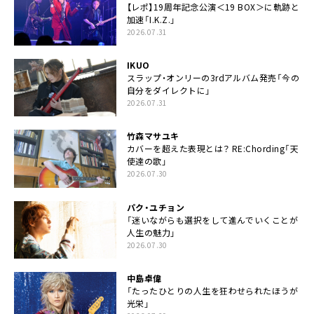
【レポ】19周年記念公演＜19 BOX＞に軌跡と
加速「I.K.Z.」
2026.07.31
IKUO
スラップ・オンリーの3rdアルバム発売「今の
自分をダイレクトに」
2026.07.31
竹森マサユキ
カバーを超えた表現とは？ RE:Chording「天
使達の歌」
2026.07.30
パク・ユチョン
「迷いながらも選択をして進んでいくことが
人生の魅力」
2026.07.30
中島卓偉
「たったひとりの人生を狂わせられたほうが
光栄」