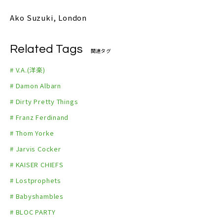
Ako Suzuki, London
Related Tags
関連タグ
# V.A.(洋楽)
# Damon Albarn
# Dirty Pretty Things
# Franz Ferdinand
# Thom Yorke
# Jarvis Cocker
# KAISER CHIEFS
# Lostprophets
# Babyshambles
# BLOC PARTY