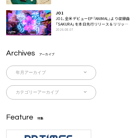
JO1
JO1、全⽶デビューEP『ANIMAL』より収録曲
「SAKURA」を本日先行リリース＆リリック
ビデオ公開
2026.08.07
Archives
アーカイブ
Feature
特集