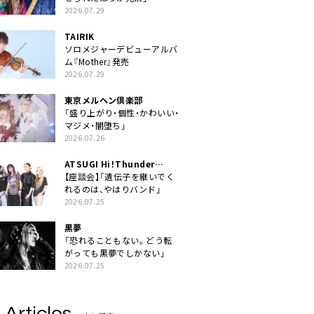
2026.07.29
TAIRIK
ソロメジャーデビューアルバ
ム『Mother』発売
2026.07.29
東京メルヘン倶楽部
「盛り上がり・個性・かわいい・
マジメ・闇堕ち」
2026.07.26
ATSUGI Hi！Thunder
Rock Festival
【座談会】「遺伝子を継いでく
れるのは、やはりバンド」
2026.07.25
黒夢
「恐れることもない。どう転
がっても黒夢でしかない」
2026.07.25
 Articles