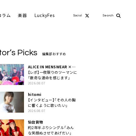
コラム
楽器
LuckyFes
Social
Search
tor’s Picks
編集部おすすめ
ALICE IN MENSWEAR ×
MASCHERA
【レポ】一夜限りのツーマンに
「数奇な運命を感じます」
2026.08.07
hitomi
【インタビュー】「その人の胸
に響くように歌いたい」
2026.08.07
仙台貨物
約2年半ぶりシングル「みん
な笑顔ぬさせであげだい」