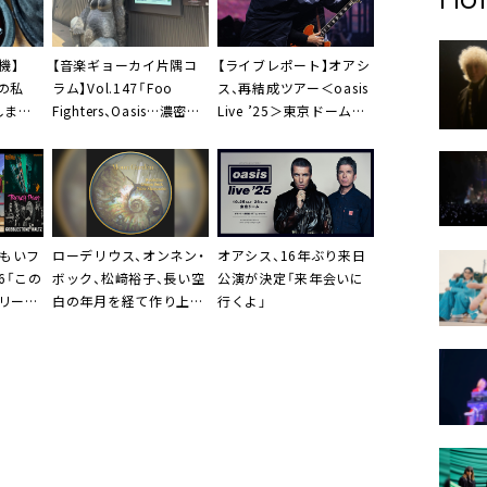
機】
【音楽ギョーカイ片隅コ
【ライブレポート】オアシ
きの私
ラム】Vol.147「Foo
ス、再結成ツアー＜oasis
しまっ
Fighters、Oasis…濃密な
Live ’25＞東京ドーム公
2025年秋の海外アーテ
演にみた“ロックンロー
ィスト来日ラッシュを振
ルスターの健在ぶり”
り返る」
いもいフ
ローデリウス
、オンネン・
オアシス、16年ぶり来日
46「この
ボック、松﨑裕子、長い空
公演が決定「来年会いに
リース
白の年月を経て作り上げ
行くよ」
た先鋭的作品リリース