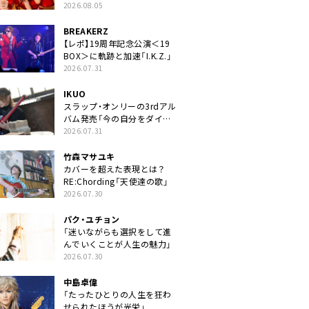
2026.08.05
BREAKERZ
【レポ】19周年記念公演＜19
BOX＞に軌跡と加速「I.K.Z.」
2026.07.31
IKUO
スラップ・オンリーの3rdアル
バム発売「今の自分をダイレ
クトに」
2026.07.31
竹森マサユキ
カバーを超えた表現とは？
RE:Chording「天使達の歌」
2026.07.30
パク・ユチョン
「迷いながらも選択をして進
んでいくことが人生の魅力」
2026.07.30
中島卓偉
「たったひとりの人生を狂わ
せられたほうが光栄」