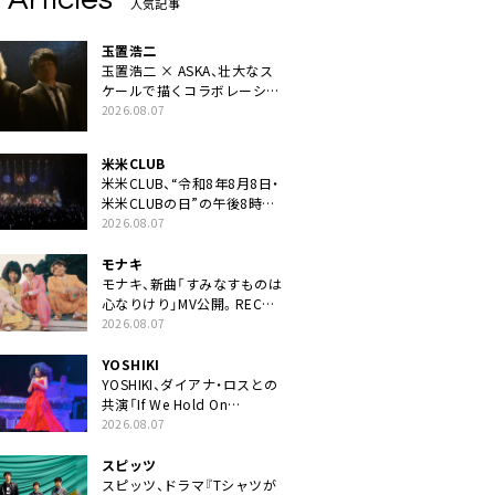
人気記事
玉置浩二
玉置浩二 × ASKA、壮大なス
ケールで描くコラボレーショ
ン曲「音銀河」リリース決定。
2026.08.07
カップリングには新曲「命の
宿り」収録も
米米CLUB
米米CLUB、“令和8年8月8日・
米米CLUBの日”の午後8時に
40周年ライブより「FANtachy
2026.08.07
medley」を88年限定公開
モナキ
モナキ、新曲「すみなすものは
心なりけり」MV公開。RECの
ギターにEvery Little Thing・
2026.08.07
伊藤一朗参加も
YOSHIKI
YOSHIKI、ダイアナ・ロスとの
共演「If We Hold On
Together」ライブ映像公開
2026.08.07
スピッツ
スピッツ、ドラマ『Tシャツが