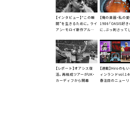
【俺の楽器・私の愛
【インタビュー】“この瞬
1986「OASIS好
間”を生きるために。ライ
に、ぶっ刺さって
アン・モロイ新作アルバ
た1本。」
ム『The Best Year of
Our Lives』
【レポート】オアシス復
【連載】Hiroのも
活。再結成ツアーがUK・
ィンランドvol.1
カーディフから開幕
春注目のニューリ
紹介」