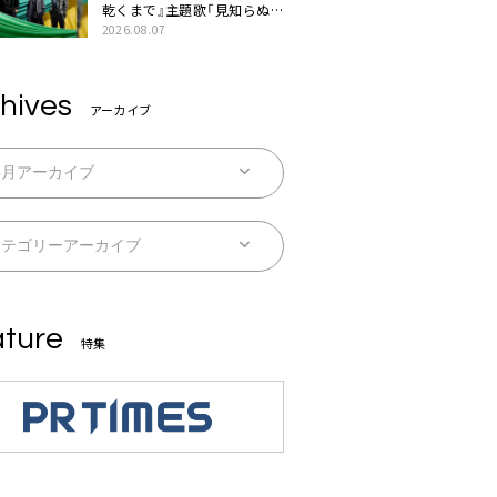
乾くまで』主題歌「見知らぬ
糸」本日配信。ドラマとのSP
2026.08.07
コラボムービー公開も
hives
アーカイブ
ture
特集