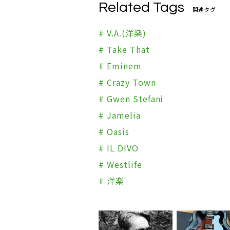
Related Tags
関連タグ
# V.A.(洋楽)
# Take That
# Eminem
# Crazy Town
# Gwen Stefani
# Jamelia
# Oasis
# IL DIVO
# Westlife
# 洋楽