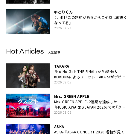
ゆとりくん
【レポ】「この制約があるからこそ俺は面白く
なってる」
2026.07.23
Hot Articles
人気記事
TAKARA
『No No Girls THE FINAL』からASHA＆
KOKONAによるユニット・TAKARAがデビュ
ー
2026.08.05
Mrs. GREEN APPLE
Mrs. GREEN APPLE、2連覇を達成した
『MUSIC AWARDS JAPAN 2026』での「クス
シキ」ライブパフォーマンスをYouTube公開
2026.08.06
ASKA
ASKA、『ASKA CONCERT 2026 昭和が見て