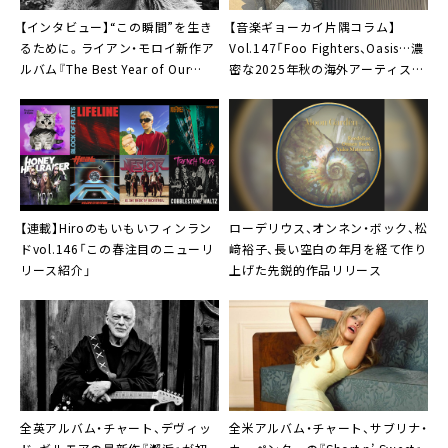
【インタビュー】“この瞬間”を生き
【音楽ギョーカイ片隅コラム】
るために。ライアン・モロイ新作ア
Vol.147「Foo Fighters、Oasis…濃
ルバム『The Best Year of Our
密な2025年秋の海外アーティスト
Lives』
来日ラッシュを振り返る」
【連載】Hiroのもいもいフィンラン
ローデリウス
、オンネン・ボック、松
ドvol.146「この春注目のニューリ
﨑裕子、長い空白の年月を経て作り
リース紹介」
上げた先鋭的作品リリース
全英アルバム・チャート、デヴィッ
全米アルバム・チャート、サブリナ・