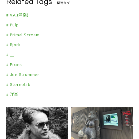
Related Tags
関連タグ
# V.A.(洋楽)
# Pulp
# Primal Scream
# Bjork
# ＿
# Pixies
# Joe Strummer
# Stereolab
# 洋楽