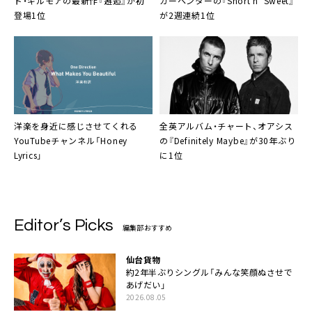
ド・ギルモアの最新作『邂逅』が初
カーペンターの『Short n’ Sweet』
登場1位
が2週連続1位
洋楽を身近に感じさせてくれる
全英アルバム・チャート、オアシス
YouTubeチャンネル「Honey
の『Definitely Maybe』が30年ぶり
Lyrics」
に1位
Editor’s Picks
編集部おすすめ
仙台貨物
約2年半ぶりシングル「みんな笑顔ぬさせで
あげだい」
2026.08.05