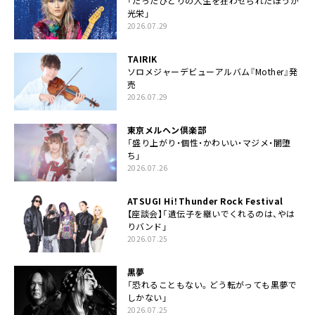
「たったひとりの人生を狂わせられたほうが
光栄」
2026.07.29
TAIRIK
ソロメジャーデビューアルバム『Mother』発
売
2026.07.29
東京メルヘン倶楽部
「盛り上がり・個性・かわいい・マジメ・闇堕
ち」
2026.07.26
ATSUGI Hi！Thunder Rock Festival
【座談会】「遺伝子を継いでくれるのは、やは
りバンド」
2026.07.25
黒夢
「恐れることもない。どう転がっても黒夢で
しかない」
2026.07.25