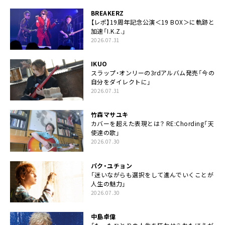
BREAKERZ
【レポ】19周年記念公演＜19 BOX＞に軌跡と
加速「I.K.Z.」
2026.07.31
IKUO
スラップ・オンリーの3rdアルバム発売「今の
自分をダイレクトに」
2026.07.31
竹森マサユキ
カバーを超えた表現とは？ RE:Chording「天
使達の歌」
2026.07.30
パク・ユチョン
「迷いながらも選択をして進んでいくことが
人生の魅力」
2026.07.30
中島卓偉