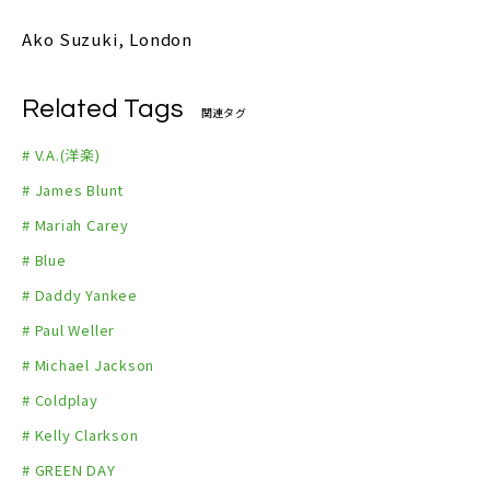
Ako Suzuki, London
Related Tags
関連タグ
# V.A.(洋楽)
# James Blunt
# Mariah Carey
# Blue
# Daddy Yankee
# Paul Weller
# Michael Jackson
# Coldplay
# Kelly Clarkson
# GREEN DAY