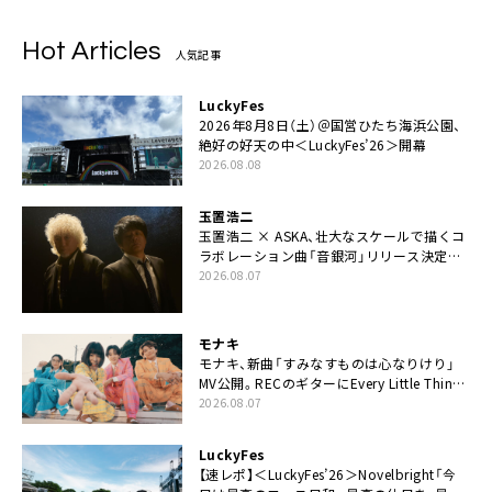
Hot Articles
人気記事
LuckyFes
2026年8月8日（土）＠国営ひたち海浜公園、
絶好の好天の中＜LuckyFes’26＞開幕
2026.08.08
玉置浩二
玉置浩二 × ASKA、壮大なスケールで描くコ
ラボレーション曲「音銀河」リリース決定。
カップリングには新曲「命の宿り」収録も
2026.08.07
モナキ
モナキ、新曲「すみなすものは心なりけり」
MV公開。RECのギターにEvery Little Thing・
伊藤一朗参加も
2026.08.07
LuckyFes
【速レポ】＜LuckyFes’26＞Novelbright「今