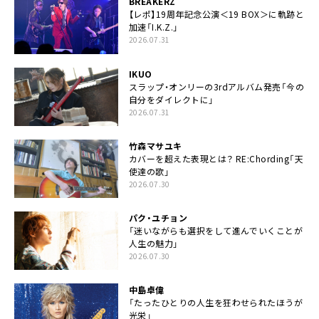
BREAKERZ
【レポ】19周年記念公演＜19 BOX＞に軌跡と
加速「I.K.Z.」
2026.07.31
IKUO
スラップ・オンリーの3rdアルバム発売「今の
自分をダイレクトに」
2026.07.31
竹森マサユキ
カバーを超えた表現とは？ RE:Chording「天
使達の歌」
2026.07.30
パク・ユチョン
「迷いながらも選択をして進んでいくことが
人生の魅力」
2026.07.30
中島卓偉
「たったひとりの人生を狂わせられたほうが
光栄」