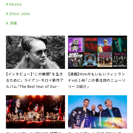
# Keane
# Elton John
# 洋楽
【インタビュー】“この瞬間”を生き
【連載】Hiroのもいもいフィンラン
るために。ライアン・モロイ新作ア
ドvol.146「この春注目のニューリ
ルバム『The Best Year of Our
リース紹介」
Lives』