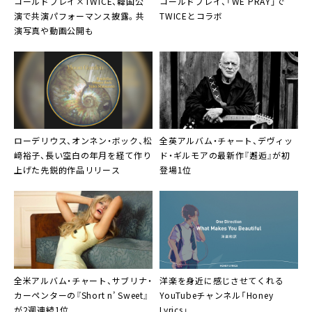
コールドプレイ×TWICE、韓国公
コールドプレイ、「WE PRAY」で
演で共演パフォーマンス披露。共
TWICEとコラボ
演写真や動画公開も
ローデリウス
、オンネン・ボック、松
全英アルバム・チャート、デヴィッ
﨑裕子、長い空白の年月を経て作り
ド・ギルモアの最新作『邂逅』が初
上げた先鋭的作品リリース
登場1位
全米アルバム・チャート、サブリナ・
洋楽を身近に感じさせてくれる
カーペンターの『Short n’ Sweet』
YouTubeチャンネル「Honey
が2週連続1位
Lyrics」