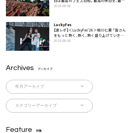
日は最高のフェス日和。最高の休日を、最高
の夏休みを作っていきたい」
2026.08.08
LuckyFes
【速レポ】＜LuckyFes’26＞相川七瀬 「皆さん
をもっと熱く、熱く、熱く盛り上げていきま
す！」
2026.08.08
Archives
アーカイブ
Feature
特集