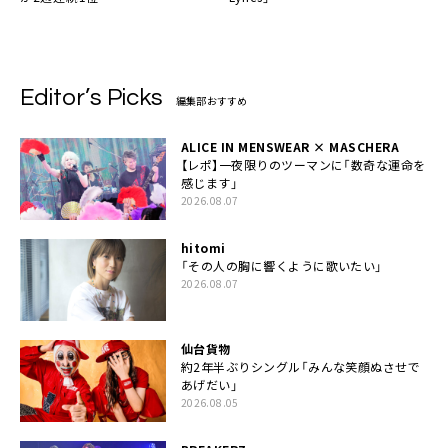
Editor’s Picks
編集部おすすめ
ALICE IN MENSWEAR × MASCHERA
【レポ】一夜限りのツーマンに「数奇な運命を
感じます」
2026.08.07
hitomi
「その人の胸に響くように歌いたい」
2026.08.07
仙台貨物
約2年半ぶりシングル「みんな笑顔ぬさせで
あげだい」
2026.08.05