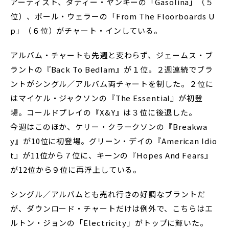
アーティスト、ダディー・ヤンキーの「Gasolina」（５
位）、ポール・ウェラーの「From The Floorboards U
p」（６位）がチャート・インしている。
アルバム・チャートも先週と変わらず、ジェームス・ブ
ラントの『Back To Bedlam』が１位。２週連続でブラ
ントがシングル／アルバム両チャートを制した。２位に
はマイケル・ジャクソンの『The Essential』が初登
場。コールドプレイの『X&Y』は３位に後退した。
今週はこのほか、ケリー・クラークソンの『Breakwa
y』が10位に初登場。グリーン・デイの『American Idio
t』が11位から７位に、キーンの『Hopes And Fears』
が12位から９位に再浮上している。
シングル／アルバムとも売れ行きの好調なブラントだ
が、ダウンロード・チャートだけは例外で、こちらはエ
ルトン・ジョンの「Electricity」がトップに輝いた。