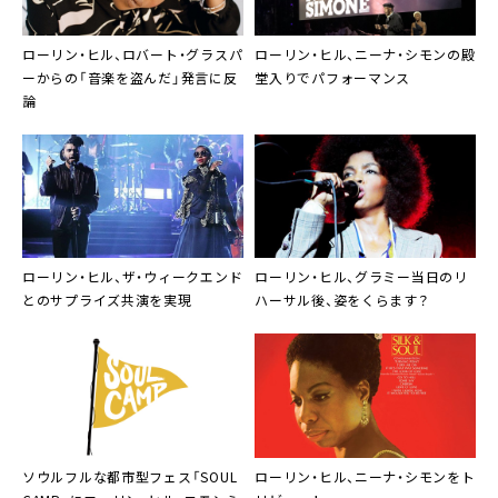
ローリン・ヒル
、
ロバート・グラスパ
ローリン・ヒル
、
ニーナ・シモン
の殿
ー
からの「音楽を盗んだ」発言に反
堂入りでパフォーマンス
論
ローリン・ヒル
、
ザ・ウィークエンド
ローリン・ヒル
、グラミー当日のリ
とのサプライズ共演を実現
ハーサル後、姿をくらます？
ソウルフルな都市型フェス「SOUL
ローリン・ヒル
、
ニーナ・シモン
をト