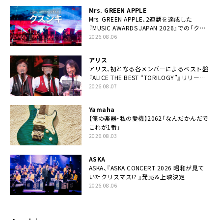
Mrs. GREEN APPLE
Mrs. GREEN APPLE、2連覇を達成した
『MUSIC AWARDS JAPAN 2026』での「クス
シキ」ライブパフォーマンスをYouTube公開
2026.08.06
アリス
アリス、初となる各メンバーによるベスト盤
『ALICE THE BEST “TORILOGY”』リリース
決定
2026.08.07
Yamaha
【俺の楽器・私の愛機】2062「なんだかんだで
これが1番」
2026.08.03
ASKA
ASKA、『ASKA CONCERT 2026 昭和が見て
いたクリスマス!? 』発売＆上映決定
2026.08.06