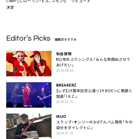
CAMP」にローリン・ヒル、コモンら
リビュート
決定
Editor’s Picks
編集部おすすめ
仙台貨物
約2年半ぶりシングル「みんな笑顔ぬさせで
あげだい」
2026.08.05
BREAKERZ
【レポ】19周年記念公演＜19 BOX＞に軌跡と
加速「I.K.Z.」
2026.07.31
IKUO
スラップ・オンリーの3rdアルバム発売「今の
自分をダイレクトに」
2026.07.31