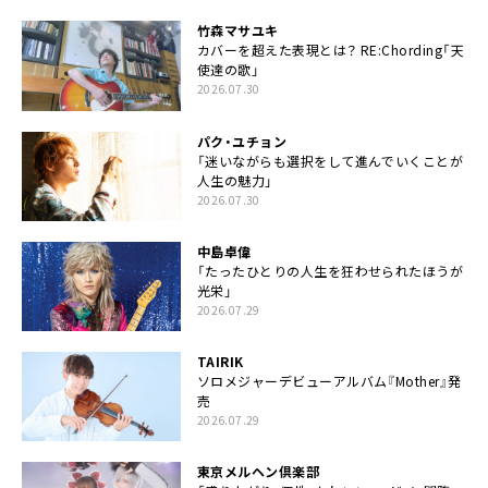
竹森マサユキ
カバーを超えた表現とは？ RE:Chording「天
使達の歌」
2026.07.30
パク・ユチョン
「迷いながらも選択をして進んでいくことが
人生の魅力」
2026.07.30
中島卓偉
「たったひとりの人生を狂わせられたほうが
光栄」
2026.07.29
TAIRIK
ソロメジャーデビューアルバム『Mother』発
売
2026.07.29
東京メルヘン倶楽部