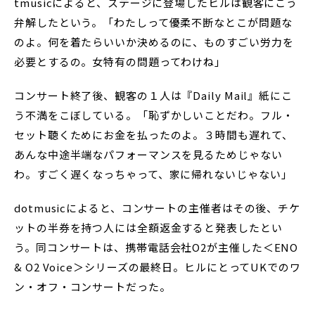
tmusicによると、ステージに登場したヒルは観客にこう
弁解したという。「わたしって優柔不断なとこが問題な
のよ。何を着たらいいか決めるのに、ものすごい労力を
必要とするの。女特有の問題ってわけね」
コンサート終了後、観客の１人は『Daily Mail』紙にこ
う不満をこぼしている。「恥ずかしいことだわ。フル・
セット聴くためにお金を払ったのよ。３時間も遅れて、
あんな中途半端なパフォーマンスを見るためじゃない
わ。すごく遅くなっちゃって、家に帰れないじゃない」
dotmusicによると、コンサートの主催者はその後、チケ
ットの半券を持つ人には全額返金すると発表したとい
う。同コンサートは、携帯電話会社O2が主催した＜ENO
& O2 Voice＞シリーズの最終日。ヒルにとってUKでのワ
ン・オフ・コンサートだった。