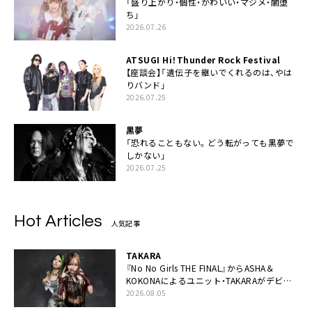
「盛り上がり・個性・かわいい・マジメ・闇堕
ち」
2026.07.26
ATSUGI Hi！Thunder Rock Festival
【座談会】「遺伝子を継いでくれるのは、やは
りバンド」
2026.07.25
黒夢
「恐れることもない。どう転がっても黒夢で
しかない」
2026.07.25
Hot Articles
人気記事
TAKARA
『No No Girls THE FINAL』からASHA＆
KOKONAによるユニット・TAKARAがデビュ
ー
2026.08.05