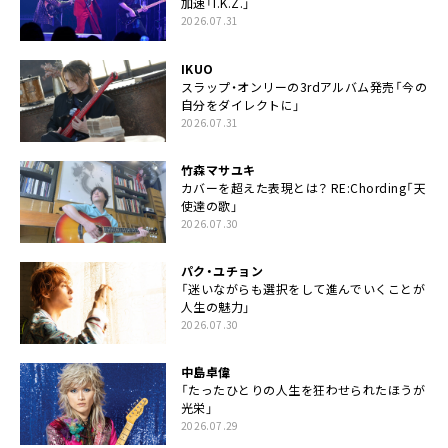
加速「I.K.Z.」
2026.07.31
IKUO
スラップ・オンリーの3rdアルバム発売「今の
自分をダイレクトに」
2026.07.31
竹森マサユキ
カバーを超えた表現とは？ RE:Chording「天
使達の歌」
2026.07.30
パク・ユチョン
「迷いながらも選択をして進んでいくことが
人生の魅力」
2026.07.30
中島卓偉
「たったひとりの人生を狂わせられたほうが
光栄」
2026.07.29