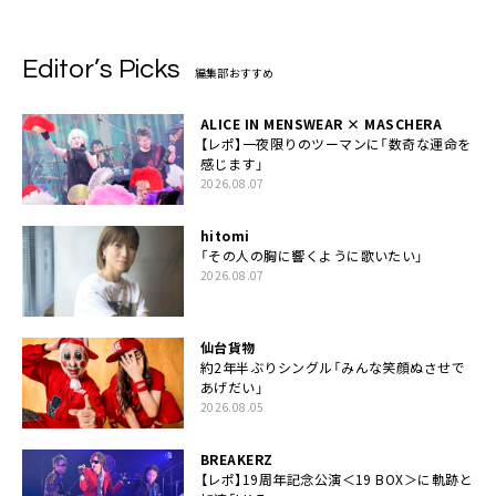
Editor’s Picks
編集部おすすめ
ALICE IN MENSWEAR × MASCHERA
【レポ】一夜限りのツーマンに「数奇な運命を
感じます」
2026.08.07
hitomi
「その人の胸に響くように歌いたい」
2026.08.07
仙台貨物
約2年半ぶりシングル「みんな笑顔ぬさせで
あげだい」
2026.08.05
BREAKERZ
【レポ】19周年記念公演＜19 BOX＞に軌跡と