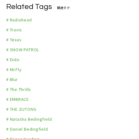
Related Tags
関連タグ
# Radiohead
# Travis
# Texas
# SNOW PATROL
# Dido
# McFly
# Blur
# The Thrills
# EMBRACE
# THE ZUTONS
# Natasha Bedingfield
# Daniel Bedingfield
# Ronan Keating