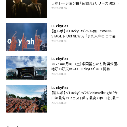
ラボレーション曲「音銀河」リリース決定。
カップリングには新曲「命の宿り」収録も
2026.08.07
LuckyFes
【速レポ】＜LuckyFes’26＞初日のWING
STAGEトリはNEWS。「また来年ここで会い
ましょう！」
2026.08.08
LuckyFes
2026年8月8日（土）＠国営ひたち海浜公園、
絶好の好天の中＜LuckyFes’26＞開幕
2026.08.08
LuckyFes
【速レポ】＜LuckyFes’26＞Novelbright「今
日は最高のフェス日和。最高の休日を、最高
の夏休みを作っていきたい」
2026.08.08