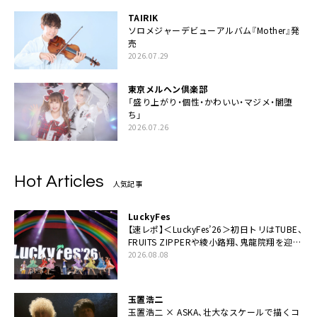
TAIRIK
ソロメジャーデビューアルバム『Mother』発
売
2026.07.29
東京メルヘン倶楽部
「盛り上がり・個性・かわいい・マジメ・闇堕
ち」
2026.07.26
Hot Articles
人気記事
LuckyFes
【速レポ】＜LuckyFes’26＞初日トリはTUBE、
FRUITS ZIPPERや綾小路翔、鬼龍院翔を迎え
た豪華コラボも「知ってたらぜひ一緒に歌っ
2026.08.08
てちょうだい」
玉置浩二
玉置浩二 × ASKA、壮大なスケールで描くコ