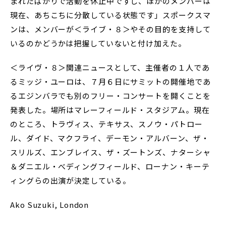
まれたばかりで活動を休止中ですし、ほかのメンバーは
現在、あちこちに分散している状態です」スポークスマ
ンは、メンバーが＜ライブ・８＞やその目的を支持して
いるのかどうかは把握していないと付け加えた。
＜ライヴ・８＞関連ニュースとして、主催者の１人であ
るミッジ・ユーロは、７月６日にサミットの開催地であ
るエジンバラでも別のフリー・コンサートを開くことを
発表した。場所はマレーフィールド・スタジアム。現在
のところ、トラヴィス、テキサス、スノウ・パトロー
ル、ダイド、マクフライ、デーモン・アルバーン、ザ・
スリルズ、エンブレイス、ザ・ズートンズ、ナターシャ
＆ダニエル・べディングフィールド、ローナン・キーテ
ィングらの出演が決定している。
Ako Suzuki, London