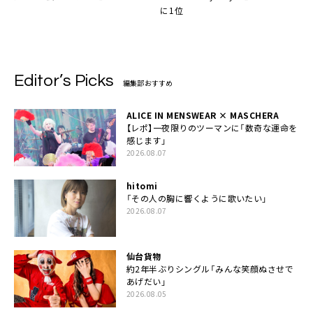
に1位
Editor’s Picks
編集部おすすめ
ALICE IN MENSWEAR × MASCHERA
【レポ】一夜限りのツーマンに「数奇な運命を
感じます」
2026.08.07
hitomi
「その人の胸に響くように歌いたい」
2026.08.07
仙台貨物
約2年半ぶりシングル「みんな笑顔ぬさせで
あげだい」
2026.08.05