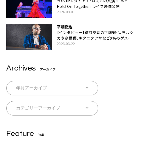
YOSHIKI、ダイアナ・ロスとの共演「If We
Hold On Together」ライブ映像公開
2026.08.07
平畑徹也
【インタビュー】鍵盤奏者の平畑徹也、ヨルシ
カや高橋優、キタニタツヤなど9名のゲスト
を迎えた初アルバムに音楽人生の総括「自分
2023.03.22
自身を再確認できた」
Archives
アーカイブ
Feature
特集