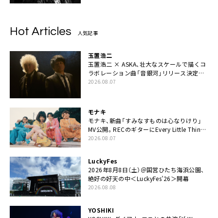
Hot Articles
人気記事
玉置浩二
玉置浩二 × ASKA、壮大なスケールで描くコ
ラボレーション曲「音銀河」リリース決定。
カップリングには新曲「命の宿り」収録も
2026.08.07
モナキ
モナキ、新曲「すみなすものは心なりけり」
MV公開。RECのギターにEvery Little Thing・
伊藤一朗参加も
2026.08.07
LuckyFes
2026年8月8日（土）＠国営ひたち海浜公園、
絶好の好天の中＜LuckyFes’26＞開幕
2026.08.08
YOSHIKI