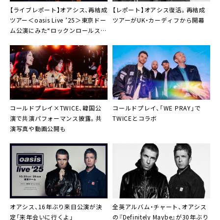
【ライブレポート】オアシス、再結成
【レポート】オアシス復活。再結成
ツアー＜oasis Live ’25＞東京ドー
ツアーがUK・カーディフから開幕
ム公演にみた“ロックンロールスタ
ーの健在ぶり”
コールドプレイ×TWICE、韓国公
コールドプレイ、「WE PRAY」で
演で共演パフォーマンス披露。共
TWICEとコラボ
演写真や動画公開も
オアシス、16年ぶり来日公演が決
全英アルバム・チャート、オアシス
定「来年会いに行くよ」
の『Definitely Maybe』が30年ぶり