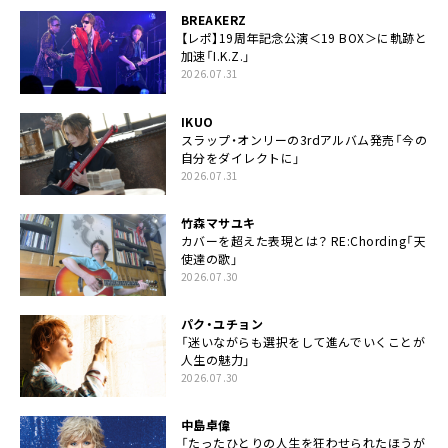
BREAKERZ
【レポ】19周年記念公演＜19 BOX＞に軌跡と
加速「I.K.Z.」
2026.07.31
IKUO
スラップ・オンリーの3rdアルバム発売「今の
自分をダイレクトに」
2026.07.31
竹森マサユキ
カバーを超えた表現とは？ RE:Chording「天
使達の歌」
2026.07.30
パク・ユチョン
「迷いながらも選択をして進んでいくことが
人生の魅力」
2026.07.30
中島卓偉
「たったひとりの人生を狂わせられたほうが