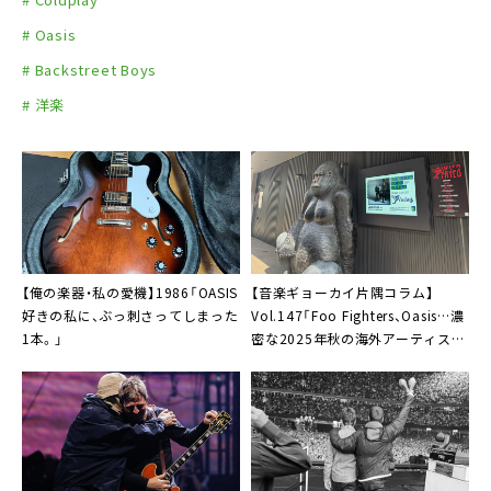
# Oasis
# Backstreet Boys
# 洋楽
【俺の楽器・私の愛機】1986「OASIS
【音楽ギョーカイ片隅コラム】
好きの私に、ぶっ刺さってしまった
Vol.147「Foo Fighters、Oasis…濃
1本。」
密な2025年秋の海外アーティスト
来日ラッシュを振り返る」