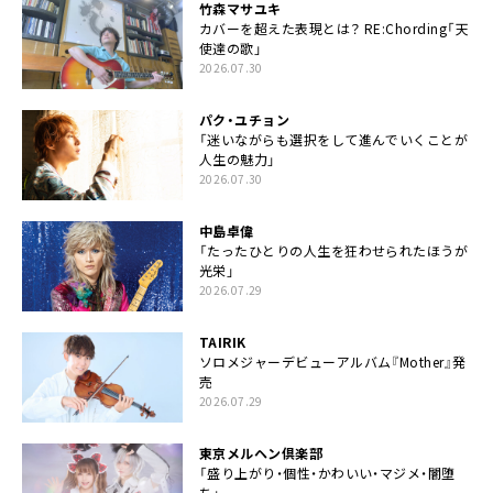
竹森マサユキ
カバーを超えた表現とは？ RE:Chording「天
使達の歌」
2026.07.30
パク・ユチョン
「迷いながらも選択をして進んでいくことが
人生の魅力」
2026.07.30
中島卓偉
「たったひとりの人生を狂わせられたほうが
光栄」
2026.07.29
TAIRIK
ソロメジャーデビューアルバム『Mother』発
売
2026.07.29
東京メルヘン倶楽部
「盛り上がり・個性・かわいい・マジメ・闇堕
ち」