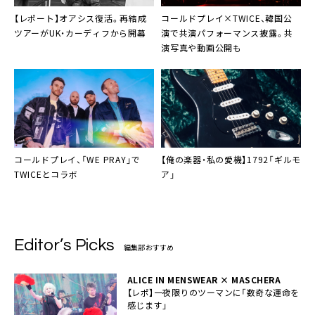
【レポート】オアシス復活。再結成
コールドプレイ×TWICE、韓国公
ツアーがUK・カーディフから開幕
演で共演パフォーマンス披露。共
演写真や動画公開も
コールドプレイ、「WE PRAY」で
【俺の楽器・私の愛機】1792「ギルモ
TWICEとコラボ
ア」
Editor’s Picks
編集部おすすめ
ALICE IN MENSWEAR × MASCHERA
【レポ】一夜限りのツーマンに「数奇な運命を
感じます」