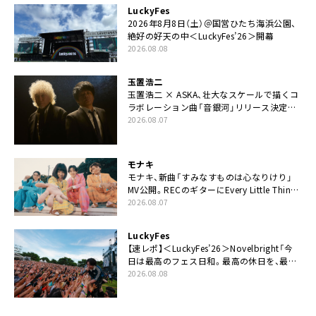
LuckyFes
2026年8月8日（土）＠国営ひたち海浜公園、
絶好の好天の中＜LuckyFes’26＞開幕
2026.08.08
玉置浩二
玉置浩二 × ASKA、壮大なスケールで描くコ
ラボレーション曲「音銀河」リリース決定。
カップリングには新曲「命の宿り」収録も
2026.08.07
モナキ
モナキ、新曲「すみなすものは心なりけり」
MV公開。RECのギターにEvery Little Thing・
伊藤一朗参加も
2026.08.07
LuckyFes
【速レポ】＜LuckyFes’26＞Novelbright「今
日は最高のフェス日和。最高の休日を、最高
の夏休みを作っていきたい」
2026.08.08