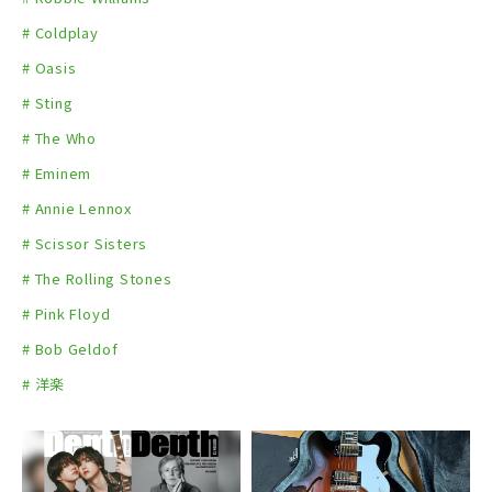
# Coldplay
# Oasis
# Sting
# The Who
# Eminem
# Annie Lennox
# Scissor Sisters
# The Rolling Stones
# Pink Floyd
# Bob Geldof
# 洋楽