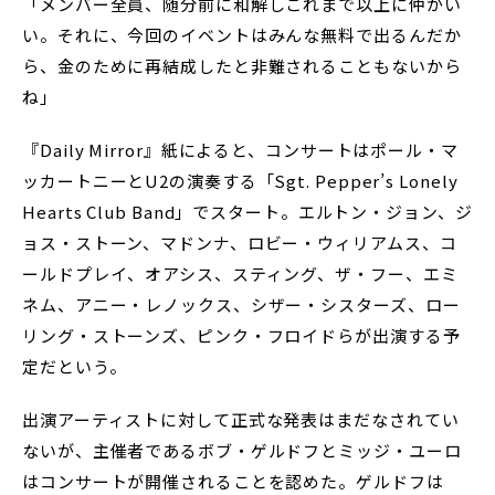
「メンバー全員、随分前に和解しこれまで以上に仲がい
い。それに、今回のイベントはみんな無料で出るんだか
ら、金のために再結成したと非難されることもないから
ね」
『Daily Mirror』紙によると、コンサートはポール・マ
ッカートニーとU2の演奏する「Sgt. Pepper’s Lonely
Hearts Club Band」でスタート。エルトン・ジョン、ジ
ョス・ストーン、マドンナ、ロビー・ウィリアムス、コ
ールドプレイ、オアシス、スティング、ザ・フー、エミ
ネム、アニー・レノックス、シザー・シスターズ、ロー
リング・ストーンズ、ピンク・フロイドらが出演する予
定だという。
出演アーティストに対して正式な発表はまだなされてい
ないが、主催者であるボブ・ゲルドフとミッジ・ユーロ
はコンサートが開催されることを認めた。ゲルドフは