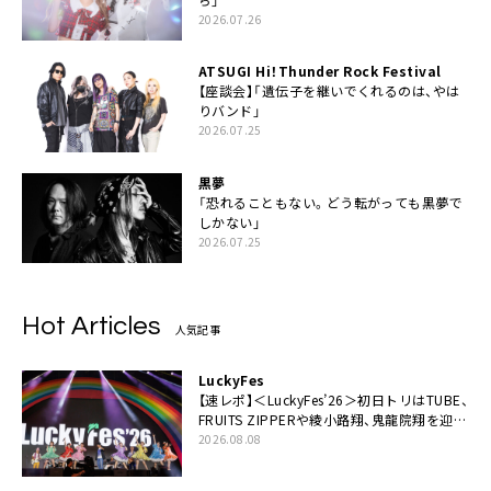
2026.07.26
ATSUGI Hi！Thunder Rock Festival
【座談会】「遺伝子を継いでくれるのは、やは
りバンド」
2026.07.25
黒夢
「恐れることもない。どう転がっても黒夢で
しかない」
2026.07.25
Hot Articles
人気記事
LuckyFes
【速レポ】＜LuckyFes’26＞初日トリはTUBE、
FRUITS ZIPPERや綾小路翔、鬼龍院翔を迎え
た豪華コラボも「知ってたらぜひ一緒に歌っ
2026.08.08
てちょうだい」