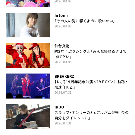
2026.08.07
hitomi
「その人の胸に響くように歌いたい」
2026.08.07
仙台貨物
約2年半ぶりシングル「みんな笑顔ぬさせで
あげだい」
2026.08.05
BREAKERZ
【レポ】19周年記念公演＜19 BOX＞に軌跡と
加速「I.K.Z.」
2026.07.31
IKUO
スラップ・オンリーの3rdアルバム発売「今の
自分をダイレクトに」
2026.07.31