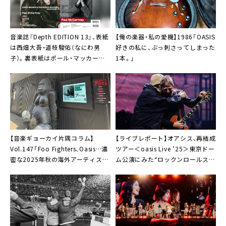
音楽誌『Depth EDITION 13』、表紙
【俺の楽器・私の愛機】1986「OASIS
は西畑大吾・道枝駿佑（なにわ男
好きの私に、ぶっ刺さってしまった
子）。裏表紙はポール・マッカート
1本。」
ニー
【音楽ギョーカイ片隅コラム】
【ライブレポート】オアシス、再結成
Vol.147「Foo Fighters、Oasis…濃
ツアー＜oasis Live ’25＞東京ドー
密な2025年秋の海外アーティスト
ム公演にみた“ロックンロールスタ
来日ラッシュを振り返る」
ーの健在ぶり”