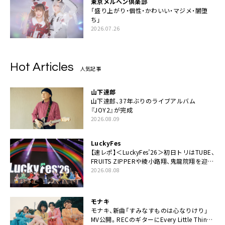
東京メルヘン倶楽部
「盛り上がり・個性・かわいい・マジメ・闇堕
ち」
2026.07.26
Hot Articles
人気記事
山下達郎
山下達郎、37年ぶりのライブアルバム
『JOY2』が完成
2026.08.09
LuckyFes
【速レポ】＜LuckyFes’26＞初日トリはTUBE、
FRUITS ZIPPERや綾小路翔、鬼龍院翔を迎え
た豪華コラボも「知ってたらぜひ一緒に歌っ
2026.08.08
てちょうだい」
モナキ
モナキ、新曲「すみなすものは心なりけり」
MV公開。RECのギターにEvery Little Thing・