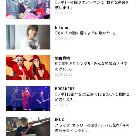
【レポ】一夜限りのツーマンに「数奇な運命を
感じます」
2026.08.07
hitomi
「その人の胸に響くように歌いたい」
2026.08.07
仙台貨物
約2年半ぶりシングル「みんな笑顔ぬさせで
あげだい」
2026.08.05
BREAKERZ
【レポ】19周年記念公演＜19 BOX＞に軌跡と
加速「I.K.Z.」
2026.07.31
IKUO
スラップ・オンリーの3rdアルバム発売「今の
自分をダイレクトに」
2026.07.31