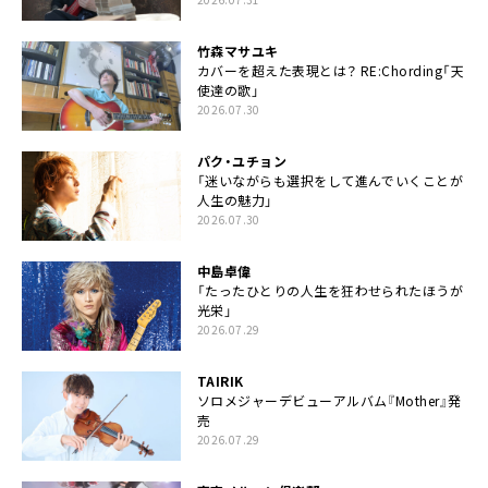
竹森マサユキ
カバーを超えた表現とは？ RE:Chording「天
使達の歌」
2026.07.30
パク・ユチョン
「迷いながらも選択をして進んでいくことが
人生の魅力」
2026.07.30
中島卓偉
「たったひとりの人生を狂わせられたほうが
光栄」
2026.07.29
TAIRIK
ソロメジャーデビューアルバム『Mother』発
売
2026.07.29