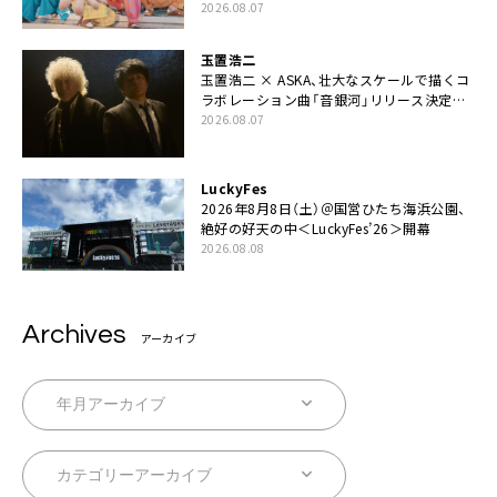
伊藤一朗参加も
2026.08.07
玉置浩二
玉置浩二 × ASKA、壮大なスケールで描くコ
ラボレーション曲「音銀河」リリース決定。
カップリングには新曲「命の宿り」収録も
2026.08.07
LuckyFes
2026年8月8日（土）＠国営ひたち海浜公園、
絶好の好天の中＜LuckyFes’26＞開幕
2026.08.08
Archives
アーカイブ