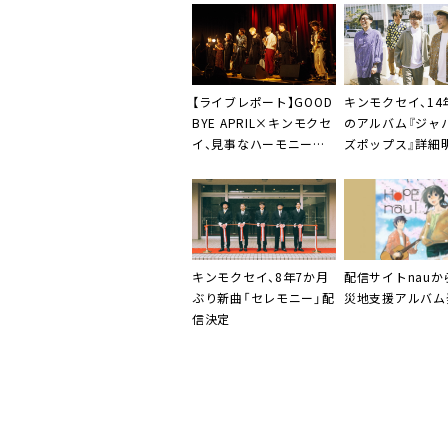
【ライブレポート】GOOD
キンモクセイ
、1
BYE APRIL×キンモクセ
のアルバム『ジャ
イ、見事なハーモニーが
ズポップス』詳細
完成した一夜
に
キンモクセイ
、8年7か月
配信サイトnauか
ぶり新曲「セレモニー」配
災地支援アルバム
信決定