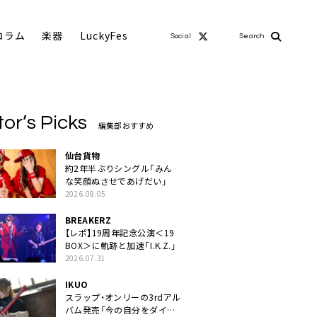
コラム
楽器
LuckyFes
Social
Search
tor’s Picks
編集部おすすめ
仙台貨物
約2年半ぶりシングル「みん
な笑顔ぬさせであげだい」
2026.08.05
BREAKERZ
【レポ】19周年記念公演＜19
BOX＞に軌跡と加速「I.K.Z.」
2026.07.31
IKUO
スラップ・オンリーの3rdアル
バム発売「今の自分をダイレ