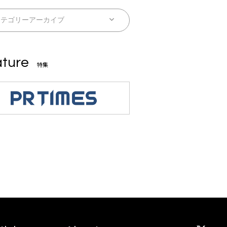
ture
特集