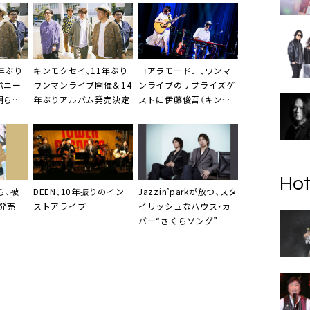
4年ぶり
キンモクセイ
、11年ぶり
コアラモード．
、ワンマ
パニー
ワンマンライブ開催＆14
ンライブのサプライズゲ
明らか
年ぶりアルバム発売決定
ストに
伊藤俊吾（キンモ
クセイ）
登場
Hot
ら、
被
DEEN
、10年振りのイン
Jazzin’park
が放つ、スタ
発売
ストアライブ
イリッシュなハウス・カ
バー“さくらソング”