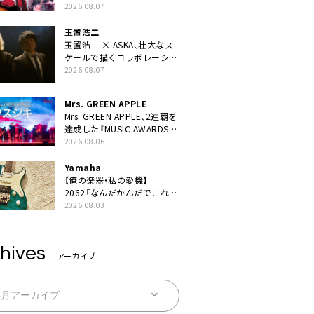
BEST “TORILOGY”』リリー
2026.08.07
ス決定
玉置浩二
玉置浩二 × ASKA、壮大なス
ケールで描くコラボレーショ
ン曲「音銀河」リリース決定。
2026.08.07
カップリングには新曲「命の
宿り」収録も
Mrs. GREEN APPLE
Mrs. GREEN APPLE、2連覇を
達成した『MUSIC AWARDS
JAPAN 2026』での「クスシ
2026.08.06
キ」ライブパフォーマンスを
YouTube公開
Yamaha
【俺の楽器・私の愛機】
2062「なんだかんだでこれが
1番」
2026.08.03
hives
アーカイブ