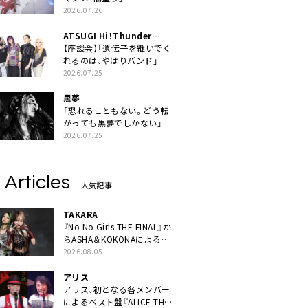
2026.07.26
ATSUGI Hi！Thunder
Rock Festival
【座談会】「遺伝子を継いでく
れるのは、やはりバンド」
2026.07.25
黒夢
「恐れることもない。どう転
がっても黒夢でしかない」
2026.07.25
 Articles
人気記事
TAKARA
『No No Girls THE FINAL』か
らASHA＆KOKONAによるユ
ニット・TAKARAがデビュー
2026.08.05
アリス
アリス、初となる各メンバー
によるベスト盤『ALICE THE