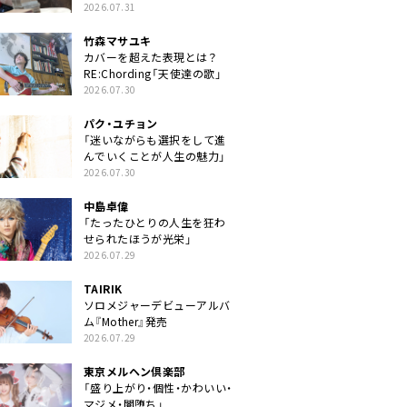
クトに」
2026.07.31
竹森マサユキ
カバーを超えた表現とは？
RE:Chording「天使達の歌」
2026.07.30
パク・ユチョン
「迷いながらも選択をして進
んでいくことが人生の魅力」
2026.07.30
中島卓偉
「たったひとりの人生を狂わ
せられたほうが光栄」
2026.07.29
TAIRIK
ソロメジャーデビューアルバ
ム『Mother』発売
2026.07.29
東京メルヘン倶楽部
「盛り上がり・個性・かわいい・
マジメ・闇堕ち」