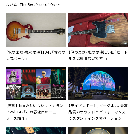
ルバム『The Best Year of Our
Lives』
【俺の楽器・私の愛機】1943「憧れの
【俺の楽器・私の愛機】1941「ビート
レスポール」
ルズは興味ないです。」
【連載】Hiroのもいもいフィンラン
【ライブレポート】イーグルス、最高
ドvol.146「この春注目のニューリ
品質のサウンドとパフォーマンス
リース紹介」
にスタンディングオベーション