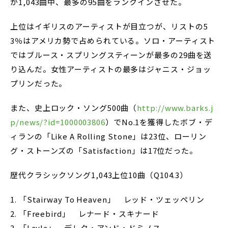
が1,043曲中、最多の95曲をランクインさせた。
上位はイギリスのアーティストが目立つが、リストの5
3％はアメリカ勢で占められている。ソロ・アーティスト
ではブルース・スプリングスティーンが最多の29曲を送
り込んだ。女性アーティストの最多はジャニス・ジョッ
プリンだった。
また、史上ロック・ソング500曲（
http://www.barks.j
p/news/?id=1000003806
）でNo.1を獲得したボブ・デ
ィランの「Like A Rolling Stone」は23位、ローリン
グ・ストーンズの「Satisfaction」は17位だった。
歴代クラシックソング1,043上位10曲（Q104.3）
1. 「Stairway To Heaven」 レッド・ツェッペリン
2. 「Freebird」 レナード・スキナード
3. 「Layla」 デレク・アンド・ドミノス