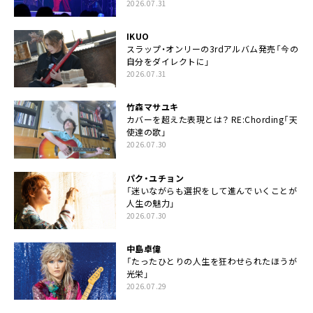
2026.07.31
IKUO
スラップ・オンリーの3rdアルバム発売「今の
自分をダイレクトに」
2026.07.31
竹森マサユキ
カバーを超えた表現とは？ RE:Chording「天
使達の歌」
2026.07.30
パク・ユチョン
「迷いながらも選択をして進んでいくことが
人生の魅力」
2026.07.30
中島卓偉
「たったひとりの人生を狂わせられたほうが
光栄」
2026.07.29