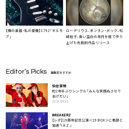
【俺の楽器・私の愛機】1792「ギルモ
ローデリウス
、オンネン・ボック、松
ア」
﨑裕子、長い空白の年月を経て作り
上げた先鋭的作品リリース
Editor’s Picks
編集部おすすめ
仙台貨物
約2年半ぶりシングル「みんな笑顔ぬさせで
あげだい」
2026.08.05
BREAKERZ
【レポ】19周年記念公演＜19 BOX＞に軌跡と
加速「I.K.Z.」