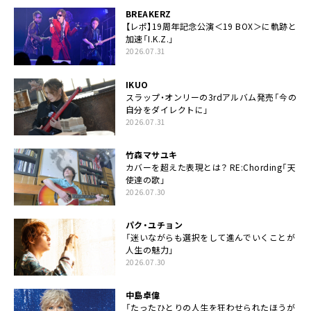
BREAKERZ
【レポ】19周年記念公演＜19 BOX＞に軌跡と
加速「I.K.Z.」
2026.07.31
IKUO
スラップ・オンリーの3rdアルバム発売「今の
自分をダイレクトに」
2026.07.31
竹森マサユキ
カバーを超えた表現とは？ RE:Chording「天
使達の歌」
2026.07.30
パク・ユチョン
「迷いながらも選択をして進んでいくことが
人生の魅力」
2026.07.30
中島卓偉
「たったひとりの人生を狂わせられたほうが