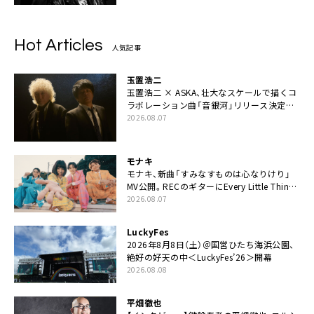
Hot Articles
人気記事
玉置浩二
玉置浩二 × ASKA、壮大なスケールで描くコ
ラボレーション曲「音銀河」リリース決定。
カップリングには新曲「命の宿り」収録も
2026.08.07
モナキ
モナキ、新曲「すみなすものは心なりけり」
MV公開。RECのギターにEvery Little Thing・
伊藤一朗参加も
2026.08.07
LuckyFes
2026年8月8日（土）＠国営ひたち海浜公園、
絶好の好天の中＜LuckyFes’26＞開幕
2026.08.08
平畑徹也