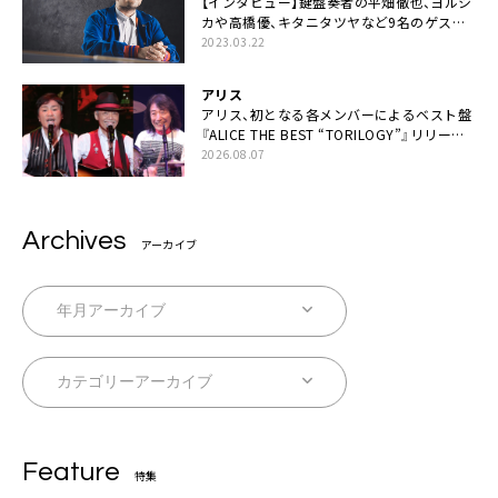
【インタビュー】鍵盤奏者の平畑徹也、ヨルシ
カや高橋優、キタニタツヤなど9名のゲスト
を迎えた初アルバムに音楽人生の総括「自分
2023.03.22
自身を再確認できた」
アリス
アリス、初となる各メンバーによるベスト盤
『ALICE THE BEST “TORILOGY”』リリース
決定
2026.08.07
Archives
アーカイブ
Feature
特集