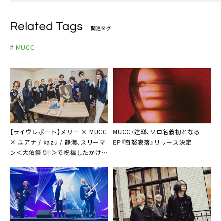
Related Tags
関連タグ
# MUCC
【ライヴレポート】メリー × MUCC
MUCC・逹瑯、ソロ名義初となる
× ユアナ / kazu / 静海、スリーマ
EP『奇怒哀落』リリース決定
ン＜大佑祭り!!＞で祝福したかけが
えのない一夜