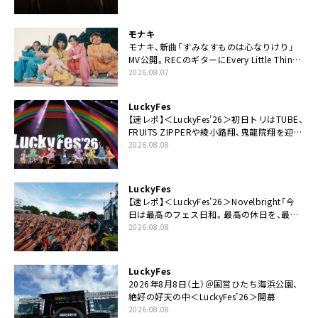
モナキ
モナキ、新曲「すみなすものは心なりけり」
MV公開。RECのギターにEvery Little Thing・
伊藤一朗参加も
2026.08.07
LuckyFes
【速レポ】＜LuckyFes’26＞初日トリはTUBE、
FRUITS ZIPPERや綾小路翔、鬼龍院翔を迎え
た豪華コラボも「知ってたらぜひ一緒に歌っ
2026.08.08
てちょうだい」
LuckyFes
【速レポ】＜LuckyFes’26＞Novelbright「今
日は最高のフェス日和。最高の休日を、最高
の夏休みを作っていきたい」
2026.08.08
LuckyFes
2026年8月8日（土）＠国営ひたち海浜公園、
絶好の好天の中＜LuckyFes’26＞開幕
2026.08.08