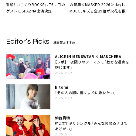
番組「いじくりROCKS」、76回目の
の祭典＜MASKED 2026＞day1。
ゲストにSHAZNA出演決定
MUCC、キズら全29組が火花を散ら
す「これが今を生きるヴィジュアル
ロックだ！」
Editor’s Picks
編集部おすすめ
ALICE IN MENSWEAR × MASCHERA
【レポ】一夜限りのツーマンに「数奇な運命を
感じます」
2026.08.07
hitomi
「その人の胸に響くように歌いたい」
2026.08.07
仙台貨物
約2年半ぶりシングル「みんな笑顔ぬさせで
あげだい」
2026.08.05