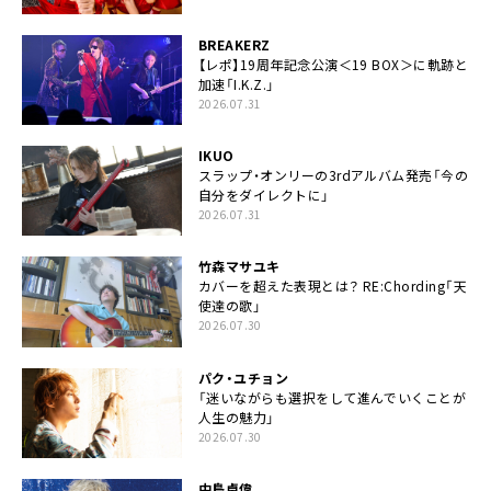
BREAKERZ
【レポ】19周年記念公演＜19 BOX＞に軌跡と
加速「I.K.Z.」
2026.07.31
IKUO
スラップ・オンリーの3rdアルバム発売「今の
自分をダイレクトに」
2026.07.31
竹森マサユキ
カバーを超えた表現とは？ RE:Chording「天
使達の歌」
2026.07.30
パク・ユチョン
「迷いながらも選択をして進んでいくことが
人生の魅力」
2026.07.30
中島卓偉