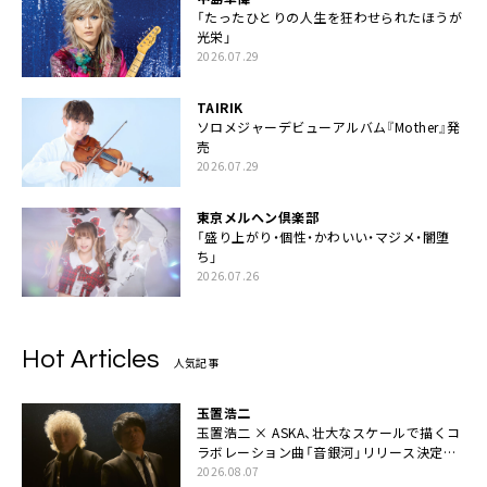
「たったひとりの人生を狂わせられたほうが
光栄」
2026.07.29
TAIRIK
ソロメジャーデビューアルバム『Mother』発
売
2026.07.29
東京メルヘン倶楽部
「盛り上がり・個性・かわいい・マジメ・闇堕
ち」
2026.07.26
Hot Articles
人気記事
玉置浩二
玉置浩二 × ASKA、壮大なスケールで描くコ
ラボレーション曲「音銀河」リリース決定。
カップリングには新曲「命の宿り」収録も
2026.08.07