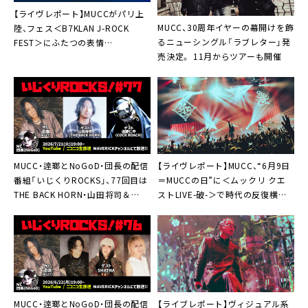
【ライヴレポート】MUCCがパリ上
MUCC、30周年イヤーの幕開けを飾
陸、フェス＜B7KLAN J-ROCK
るニューシングル「ラブレター」発
FEST＞にふたつの表情
売決定。 11月からツアーも開催
「Bonsoir!」
MUCC・逹瑯とNoGoD・団長の配信
【ライヴレポート】MUCC、“6月9日
番組「いじくりROCKS」、77回目は
＝MUCCの日”に＜ムックリ クエ
THE BACK HORN・山田将司＆
ストLIVE-破-＞で時代の反復横飛
COCK ROACH・遠藤仁平がスタジ
「今日のセットリストはほんとに凄
オ生出演
いよ」
MUCC・逹瑯とNoGoD・団長の配信
【ライブレポート】ヴィジュアル系