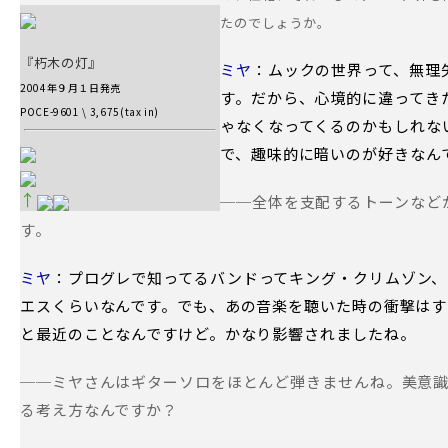
たのでしょうか。
『朽木の灯』
ミヤ
：ムックの世界って、無理
2004年９月１日発売
す。だから、心境的に違ってき
POCE-9601 \ 3,675(tax in)
ゃなくなってくるのかもしれな
で、趣味的に暗いのが好きなん
↑
──全体を支配するトーンなど
す。
ミヤ
：プログレで知ってるバンドってキング・クリムゾン、
エスくらいなんです。でも、あの音楽を聴いた時の衝撃はす
と最近のことなんですけど。かなり影響されましたね。
──ミヤさんはギターソロをほとんど弾きませんね。美意
る考え方なんですか？