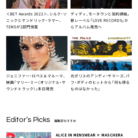
＜
BET Awards 2022
＞、シルク・ソ
ディディ
、モータウンと契約締結。
ニックとケンドリック・ラマー、
新レーベル「LOVE RECORDS」か
TEMSが2部門受賞
らアルバム発売へ
元
ポリス
の
アンディ・サマーズ
、
パ
ジェニファー・ロペス＆マルーマ
、
フ・ダディ
のヒットから「何も得る
映画『マリー・ミー（オリジナル・サ
ものはなかった」
ウンドトラック）』本日発売
Editor’s Picks
編集部おすすめ
ALICE IN MENSWEAR × MASCHERA