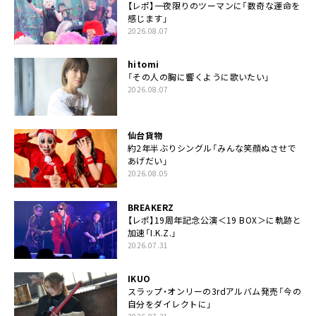
【レポ】一夜限りのツーマンに「数奇な運命を
感じます」
2026.08.07
hitomi
「その人の胸に響くように歌いたい」
2026.08.07
仙台貨物
約2年半ぶりシングル「みんな笑顔ぬさせで
あげだい」
2026.08.05
BREAKERZ
【レポ】19周年記念公演＜19 BOX＞に軌跡と
加速「I.K.Z.」
2026.07.31
IKUO
スラップ・オンリーの3rdアルバム発売「今の
自分をダイレクトに」