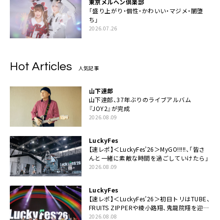
東京メルヘン倶楽部
「盛り上がり・個性・かわいい・マジメ・闇堕
ち」
2026.07.26
Hot Articles
人気記事
山下達郎
山下達郎、37年ぶりのライブアルバム
『JOY2』が完成
2026.08.09
LuckyFes
【速レポ】＜LuckyFes’26＞MyGO!!!!!、「皆さ
んと一緒に素敵な時間を過ごしていけたら」
2026.08.09
LuckyFes
【速レポ】＜LuckyFes’26＞初日トリはTUBE、
FRUITS ZIPPERや綾小路翔、鬼龍院翔を迎え
た豪華コラボも「知ってたらぜひ一緒に歌っ
2026.08.08