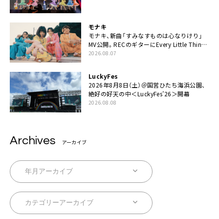
てちょうだい」
モナキ
モナキ、新曲「すみなすものは心なりけり」
MV公開。RECのギターにEvery Little Thing・
伊藤一朗参加も
2026.08.07
LuckyFes
2026年8月8日（土）＠国営ひたち海浜公園、
絶好の好天の中＜LuckyFes’26＞開幕
2026.08.08
Archives
アーカイブ