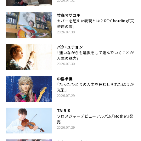
2026.07.31
竹森マサユキ
カバーを超えた表現とは？ RE:Chording「天
使達の歌」
2026.07.30
パク・ユチョン
「迷いながらも選択をして進んでいくことが
人生の魅力」
2026.07.30
中島卓偉
「たったひとりの人生を狂わせられたほうが
光栄」
2026.07.29
TAIRIK
ソロメジャーデビューアルバム『Mother』発
売
2026.07.29