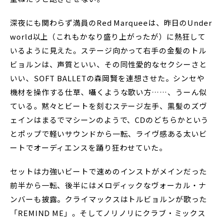
深夜にも関わらず満員のRed Marqueeは、昨日のUnder
world以上（これもかなり盛り上がったが）に熱狂して
いるように見えた。ステージ向かって右手の金髪のトル
ビョルンは、声質といい、その同性愛的なセクシーさと
いい、SOFT BALLETの森岡賢を連想させた。シンセや
機材を操作する仕草、囁くような歌い方……、うーん似
ている。黙々とビートを刻むステージ左手、黒髪のズヴ
ェインはまるでマシーンのようで、CDのどちらかという
とポップで軽いサウンドから一転、ライヴ感ある太いビ
ートでオーディエンスを踊り狂わせていた。
セットは力強いビートで速めのインストがメインだった
前半から一転、後半にはメロディックなヴォーカル・ナ
ンバーも披露。クライマックスはトルビョルンが歌った
「REMIND ME」。そしてノリノリにクラブ・ミックス