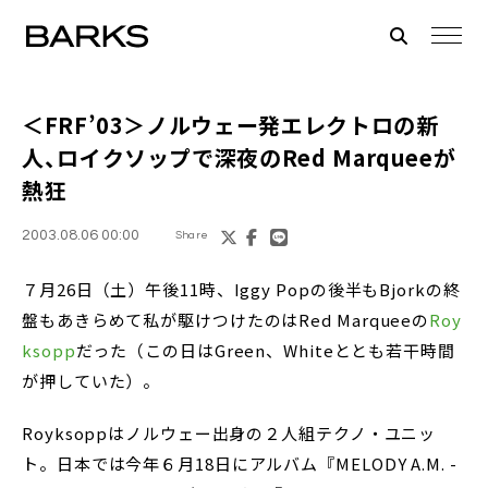
＜FRF’03＞ノルウェー発エレクトロの新
人、ロイクソップで深夜のRed Marqueeが
熱狂
2003.08.06 00:00
Share
７月26日（土）午後11時、Iggy Popの後半もBjorkの終
盤もあきらめて私が駆けつけたのはRed Marqueeの
Roy
ksopp
だった（この日はGreen、Whiteととも若干時間
が押していた）。
Royksoppはノルウェー出身の２人組テクノ・ユニッ
ト。日本では今年６月18日にアルバム『MELODY A.M. -