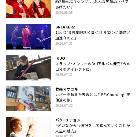
約2年半ぶりシングル「みんな笑顔ぬさせで
あげだい」
2026.08.05
BREAKERZ
【レポ】19周年記念公演＜19 BOX＞に軌跡と
加速「I.K.Z.」
2026.07.31
IKUO
スラップ・オンリーの3rdアルバム発売「今の
自分をダイレクトに」
2026.07.31
竹森マサユキ
カバーを超えた表現とは？ RE:Chording「天
使達の歌」
2026.07.30
パク・ユチョン
「迷いながらも選択をして進んでいくことが
人生の魅力」
2026.07.30