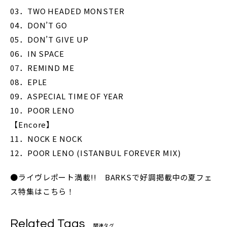
03．TWO HEADED MONSTER
04．DON’T GO
05．DON’T GIVE UP
06．IN SPACE
07．REMIND ME
08．EPLE
09．ASPECIAL TIME OF YEAR
10．POOR LENO
【Encore】
11．NOCK E NOCK
12．POOR LENO (ISTANBUL FOREVER MIX)
●ライヴレポート満載!! BARKSで好調掲載中の夏フェ
ス特集は
こちら！
Related Tags
関連タグ