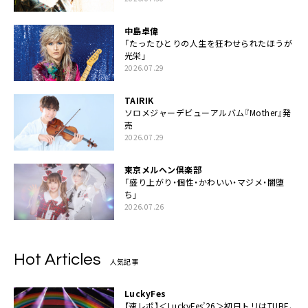
中島卓偉
「たったひとりの人生を狂わせられたほうが
光栄」
2026.07.29
TAIRIK
ソロメジャーデビューアルバム『Mother』発
売
2026.07.29
東京メルヘン倶楽部
「盛り上がり・個性・かわいい・マジメ・闇堕
ち」
2026.07.26
Hot Articles
人気記事
LuckyFes
【速レポ】＜LuckyFes’26＞初日トリはTUBE、